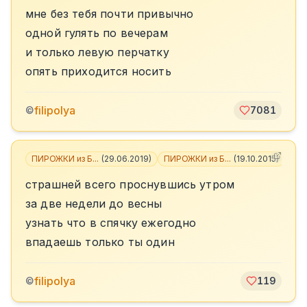
мне без тебя почти привычно
одной гулять по вечерам
и только левую перчатку
опять приходится носить
filipolya
©
7081
ПИРОЖКИ из Б...
(
29.06.2019
)
ПИРОЖКИ из Б...
(
19.10.2015
)
страшней всего проснувшись утром
за две недели до весны
узнать что в спячку ежегодно
впадаешь только ты один
filipolya
©
119