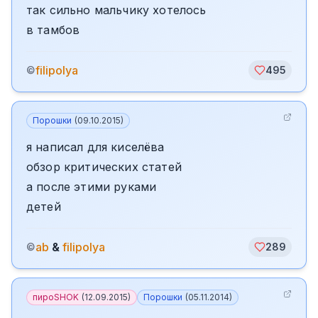
так сильно мальчику хотелось
в тамбов
filipolya
©
495
Порошки
(
09.10.2015
)
я написал для киселёва
обзор критических статей
а после этими руками
детей
ab
&
filipolya
©
289
пироSHOK
(
12.09.2015
)
Порошки
(
05.11.2014
)