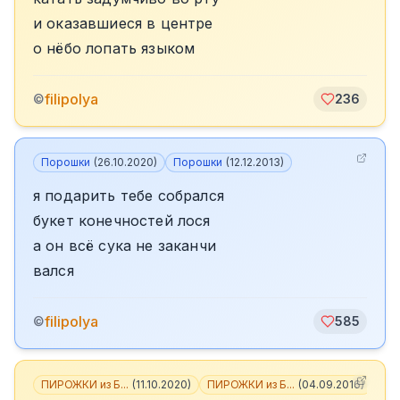
и оказавшиеся в центре
о нёбо лопать языком
filipolya
©
236
Порошки
(
26.10.2020
)
Порошки
(
12.12.2013
)
я подарить тебе собрался
букет конечностей лося
а он всё сука не заканчи
вался
filipolya
©
585
ПИРОЖКИ из Б...
(
11.10.2020
)
ПИРОЖКИ из Б...
(
04.09.2016
)
+
3