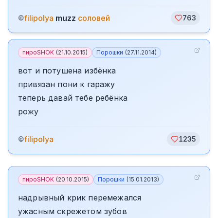
filipolya
muzz
соловей
©
763
пироSHOK
(
21.10.2015
)
Порошки
(
27.11.2014
)
вот и потушена избёнка
привязан пони к гаражу
теперь давай тебе ребёнка
рожу
filipolya
©
1235
пироSHOK
(
20.10.2015
)
Порошки
(
15.01.2013
)
надрывный крик перемежался
ужасным скрежетом зубов