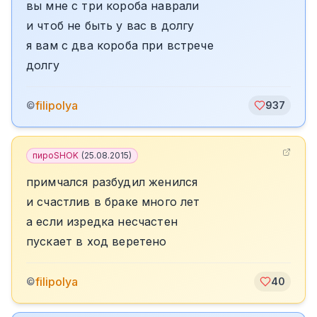
вы мне с три короба наврали
и чтоб не быть у вас в долгу
я вам с два короба при встрече
долгу
filipolya
©
937
пироSHOK
(
25.08.2015
)
примчался разбудил женился
и счастлив в браке много лет
а если изредка несчастен
пускает в ход веретено
filipolya
©
40