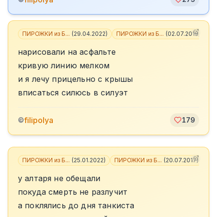
ПИРОЖКИ из Б...
(
29.04.2022
)
ПИРОЖКИ из Б...
(
02.07.2019
)
+
1
нарисовали на асфальте
кривую линию мелком
и я лечу прицельно с крышы
вписаться силюсь в силуэт
filipolya
©
179
ПИРОЖКИ из Б...
(
25.01.2022
)
ПИРОЖКИ из Б...
(
20.07.2017
)
+
2
у алтаря не обещали
покуда смерть не разлучит
а поклялись до дня танкиста