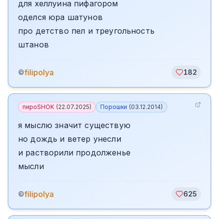
для хеллуина пифагором
оделся юра шатунов
про детство пел и треугольность
штанов
filipolya
©
182
пироSHOK
(
22.07.2025
)
Порошки
(
03.12.2014
)
я мыслю значит существую
но дождь и ветер унесли
и растворили продолженье
мысли
filipolya
©
625