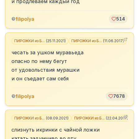
и продлеваем каждый год
filipolya
©
514
ПИРОЖКИ из Б...
(
25.11.2021
)
ПИРОЖКИ из Б...
(
11.06.2017
)
+
3
чесать за ушком муравьеда
опасно по нему бегут
от удовольствия мурашки
и он съедает сам себя
filipolya
©
7678
ПИРОЖКИ из Б...
(
08.09.2021
)
ПИРОЖКИ из Б...
(
22.04.2017
)
+
1
слизнуть икринки с чайной ложки
катать задумчиво во рту