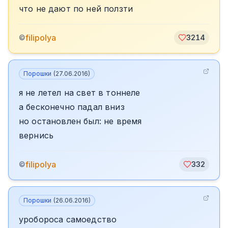
что не дают по ней ползти
filipolya
©
3214
Порошки
(
27.06.2016
)
я не летел на свет в тоннеле
а бесконечно падал вниз
но остановлен был: не время
вернись
filipolya
©
332
Порошки
(
26.06.2016
)
уробороса самоедство