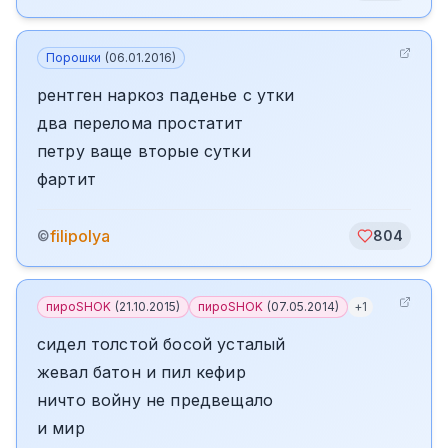
Порошки
(
06.01.2016
)
рентген наркоз паденье с утки
два перелома простатит
петру ваще вторые сутки
фартит
filipolya
©
804
пироSHOK
(
21.10.2015
)
пироSHOK
(
07.05.2014
)
+
1
сидел толстой босой усталый
жевал батон и пил кефир
ничто войну не предвещало
и мир