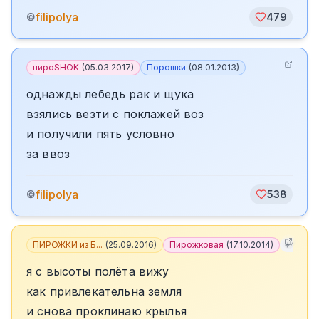
filipolya
©
479
пироSHOK
(
05.03.2017
)
Порошки
(
08.01.2013
)
однажды лебедь рак и щука
взялись везти с поклажей воз
и получили пять условно
за ввоз
filipolya
©
538
ПИРОЖКИ из Б...
(
25.09.2016
)
Пирожковая
(
17.10.2014
)
+
4
я с высоты полёта вижу
как привлекательна земля
и снова проклинаю крылья