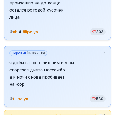
произошло не до конца
остался ротовой кусочек
лица
ab
&
filipolya
©
303
Порошки
(
15.06.2016
)
я днём воюю с лишним весом
спортзал диета массажёр
а к ночи снова пробивает
на жор
filipolya
©
580