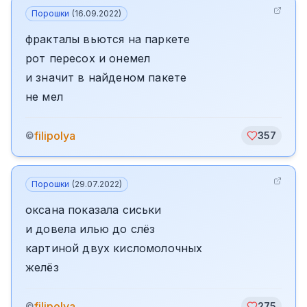
Порошки
(
16.09.2022
)
фракталы вьются на паркете
рот пересох и онемел
и значит в найденом пакете
не мел
filipolya
©
357
Порошки
(
29.07.2022
)
оксана показала сиськи
и довела илью до слёз
картиной двух кисломолочных
желёз
filipolya
©
275