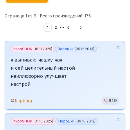
Страница
1
из
6
| Всего произведений:
175
1
2
6
More pages
пироSHOK
(
18.11.2025
)
Порошки
(
05.12.2013
)
я выпиваю чашку чая
и сей целительный настой
неиллюзорно улучшает
настрой
filipolya
©
919
пироSHOK
(
31.10.2025
)
Порошки
(
09.10.2012
)