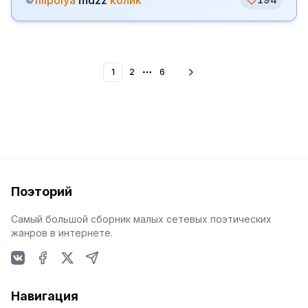
filipolya
muzz
колик
1
2
6
More pages
Поэторий
Самый большой сборник малых сетевых поэтических
жанров в интернете.
VKontakte
Facebook
X
Telegram
Навигация