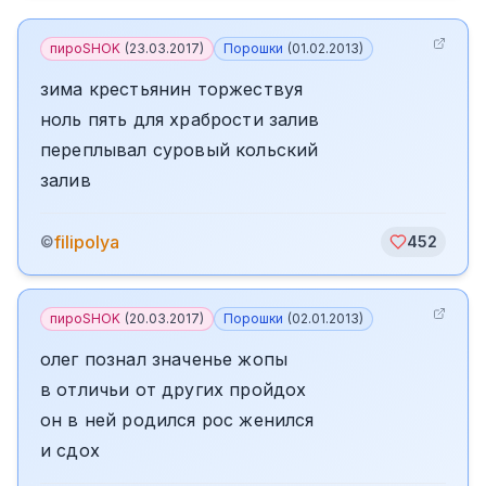
пироSHOK
(
23.03.2017
)
Порошки
(
01.02.2013
)
зима крестьянин торжествуя
ноль пять для храбрости залив
переплывал суровый кольский
залив
filipolya
©
452
пироSHOK
(
20.03.2017
)
Порошки
(
02.01.2013
)
олег познал значенье жопы
в отличьи от других пройдох
он в ней родился рос женился
и сдох