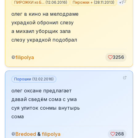
ПИРОЖКИ из Б...
(
12.06.2016
)
Пирожки +
(
28.11.2013
)
+
1
олег в кино на мелодраме
украдкой обронил слезу
а михаил уборщик зала
слезу украдкой подобрал
filipolya
©
3256
Порошки
(
12.02.2016
)
олег оксане предлагает
давай сведём сома с ума
суя улиток сонмы внутырь
сома
Bredoed
&
filipolya
©
268