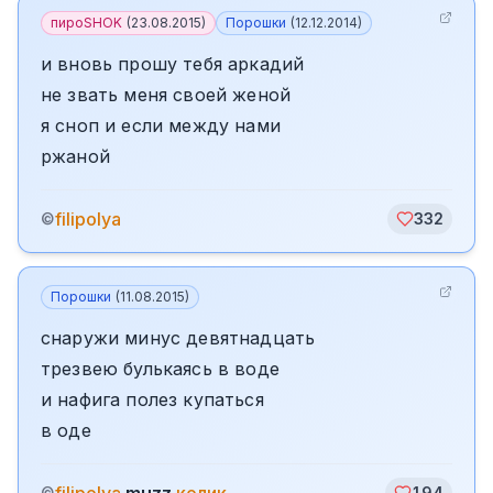
пироSHOK
(
23.08.2015
)
Порошки
(
12.12.2014
)
и вновь прошу тебя аркадий
не звать меня своей женой
я сноп и если между нами
ржаной
filipolya
©
332
Порошки
(
11.08.2015
)
снаружи минус девятнадцать
трезвею булькаясь в воде
и нафига полез купаться
в оде
©
194