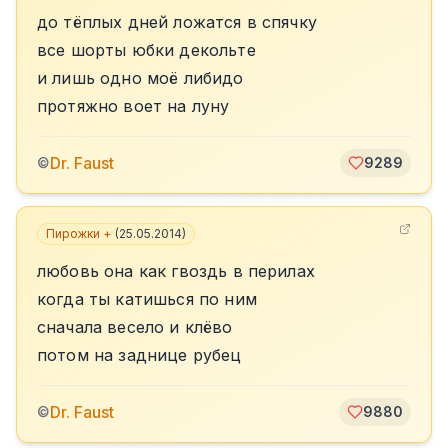
до тёплых дней ложатся в спячку
все шорты юбки декольте
и лишь одно моё либидо
протяжно воет на луну
Dr. Faust
©
9289
Пирожки +
(
25.05.2014
)
любовь она как гвоздь в перилах
когда ты катишься по ним
сначала весело и клёво
потом на заднице рубец
Dr. Faust
©
9880