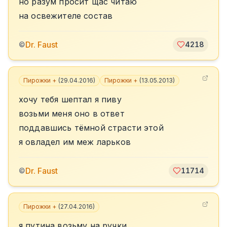
но разум просит щас читаю
на освежителе состав
Dr. Faust
©
4218
Пирожки +
(
29.04.2016
)
Пирожки +
(
13.05.2013
)
хочу тебя шептал я пиву
возьми меня оно в ответ
поддавшись тёмной страсти этой
я овладел им меж ларьков
Dr. Faust
©
11714
Пирожки +
(
27.04.2016
)
я путина возьму на ручки