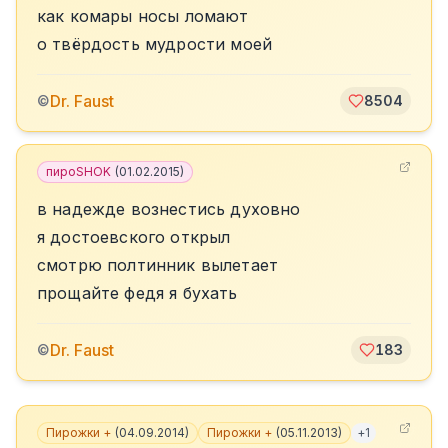
как комары носы ломают
о твёрдость мудрости моей
Dr. Faust
©
8504
пироSHOK
(
01.02.2015
)
в надежде вознестись духовно
я достоевского открыл
смотрю полтинник вылетает
прощайте федя я бухать
Dr. Faust
©
183
Пирожки +
(
04.09.2014
)
Пирожки +
(
05.11.2013
)
+
1