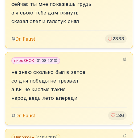
сейчас ты мне покажешь грудь
а я свою тебе дам глянуть
сказал олег и галстук снял
Dr. Faust
©
2883
пироSHOK
(
31.08.2013
)
не знаю сколько был в запое
со дня победы не трезвел
а вы чё кислые такие
народ ведь лето впереди
Dr. Faust
©
136
Пирожки +
(
27.08.2013
)