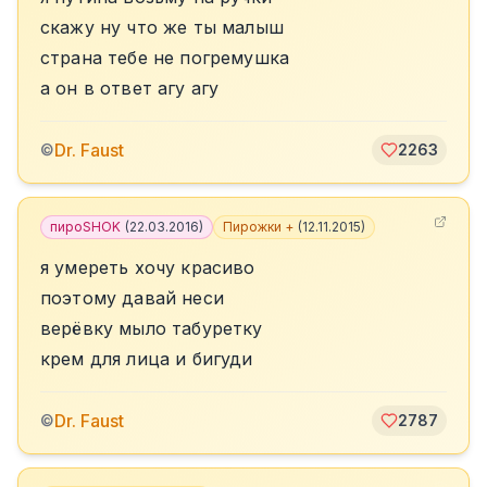
скажу ну что же ты малыш
страна тебе не погремушка
а он в ответ агу агу
Dr. Faust
©
2263
пироSHOK
(
22.03.2016
)
Пирожки +
(
12.11.2015
)
я умереть хочу красиво
поэтому давай неси
верёвку мыло табуретку
крем для лица и бигуди
Dr. Faust
©
2787