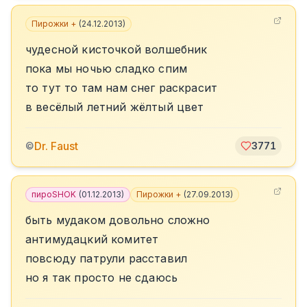
Пирожки +
(
24.12.2013
)
чудесной кисточкой волшебник
пока мы ночью сладко спим
то тут то там нам снег раскрасит
в весёлый летний жёлтый цвет
Dr. Faust
©
3771
пироSHOK
(
01.12.2013
)
Пирожки +
(
27.09.2013
)
быть мудаком довольно сложно
антимудацкий комитет
повсюду патрули расставил
но я так просто не сдаюсь