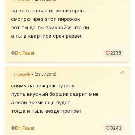
на всех на вас из мониторов
смотрю чрез этот пирожок
вот ты да ты прикройся что ли
а ты в квартире срач развёл
Dr. Faust
©
2238
Пирожки +
(
23.07.2013
)
сниму на вечерок путану
пусть вкусный борщик сварит мне
а если время ещё будет
тогда и пыль везде протрёт
Dr. Faust
©
3241