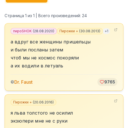
Страница
1
из
1
| Всего произведений:
24
пироSHOK
(
28.08.2020
)
Пирожки +
(
30.08.2013
)
+
1
а вдруг все женщины пришельцы
и были посланы затем
чтоб мы не космос покоряли
а их водили в летуаль
Dr. Faust
©
9765
Пирожки +
(
20.06.2016
)
я льва толстого не осилил
экзюпери мне не с руки