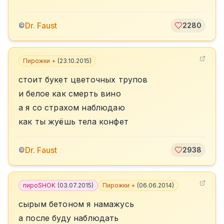
Dr. Faust
©
2280
Пирожки +
(
23.10.2015
)
стоит букет цветочных трупов
и белое как смерть вино
а я со страхом наблюдаю
как ты жуёшь тела конфет
Dr. Faust
©
2938
пироSHOK
(
03.07.2015
)
Пирожки +
(
06.06.2014
)
сырым бетоном я намажусь
а после буду наблюдать