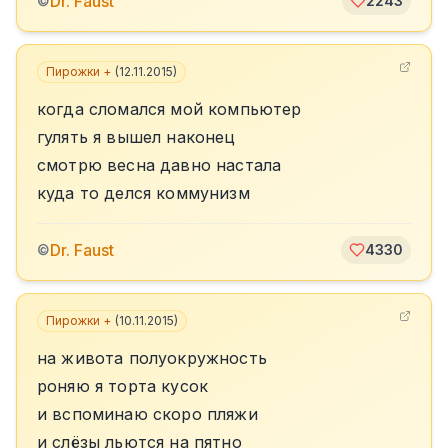
Dr. Faust
©
2243
Пирожки +
(
12.11.2015
)
когда сломался мой компьютер
гулять я вышел наконец
смотрю весна давно настала
куда то делся коммунизм
Dr. Faust
©
4330
Пирожки +
(
10.11.2015
)
на живота полуокружность
роняю я торта кусок
и вспоминаю скоро пляжи
и слёзы льются на пятно