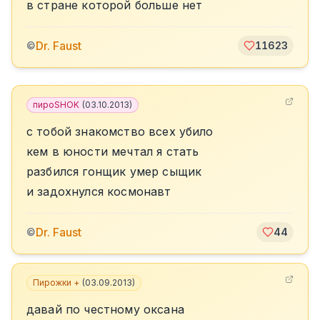
в стране которой больше нет
Dr. Faust
©
11623
пироSHOK
(
03.10.2013
)
с тобой знакомство всех убило
кем в юности мечтал я стать
разбился гонщик умер сыщик
и задохнулся космонавт
Dr. Faust
©
44
Пирожки +
(
03.09.2013
)
давай по честному оксана