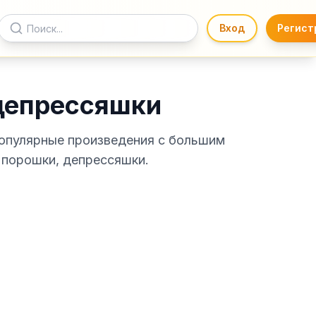
Вход
Регист
депрессяшки
популярные произведения с большим
 порошки, депрессяшки.