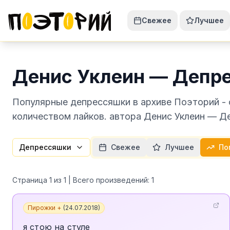
Свежее
Лучшее
Денис Уклеин — Депр
Популярные депрессяшки в архиве Поэторий - 
количеством лайков. автора Денис Уклеин — Д
Депрессяшки
Свежее
Лучшее
По
Страница
1
из
1
| Всего произведений:
1
Пирожки +
(
24.07.2018
)
я стою на стуле