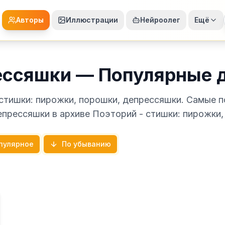
Авторы
Иллюстрации
Нейроолег
Ещё
ессяшки — Популярные 
стишки: пирожки, порошки, депрессяшки. Самые 
епрессяшки в архиве Поэторий - стишки: пирожки,
пулярное
По убыванию