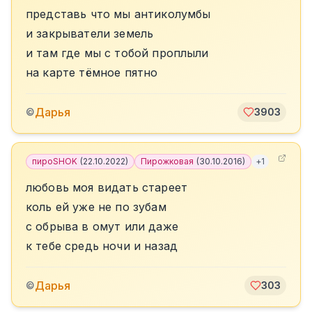
представь что мы антиколумбы
и закрыватели земель
и там где мы с тобой проплыли
на карте тёмное пятно
Дарья
©
3903
пироSHOK
(
22.10.2022
)
Пирожковая
(
30.10.2016
)
+
1
любовь моя видать стареет
коль ей уже не по зубам
с обрыва в омут или даже
к тебе средь ночи и назад
Дарья
©
303