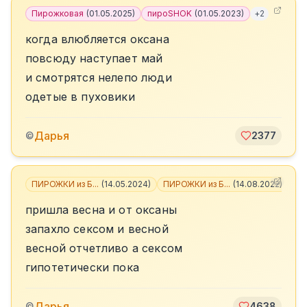
Пирожковая
(
01.05.2025
)
пироSHOK
(
01.05.2023
)
+
2
когда влюбляется оксана
повсюду наступает май
и смотрятся нелепо люди
одетые в пуховики
Дарья
©
2377
ПИРОЖКИ из Б...
(
14.05.2024
)
ПИРОЖКИ из Б...
(
14.08.2022
)
+
8
пришла весна и от оксаны
запахло сексом и весной
весной отчетливо а сексом
гипотетически пока
Дарья
©
4638