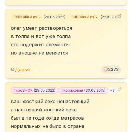
ПИРОЖКИ из Б...
(
20.06.2022
)
ПИРОЖКИ из Б...
(
22.10.2017
)
+
5
олег умеет растворяться
в толпе и вот уже толпа
его содержит элементы
но внешне не меняется
Дарья
©
2372
пироSHOK
(
29.05.2022
)
Пирожковая
(
30.05.2015
)
+
3
ваш жосткий секс ненастоящий
а настоящий жосткий секс
был в те года когда матрасов
нормальных не было в стране