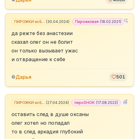
ПИРОЖКИ из Б...
(
30.04.2024
)
Пирожковая
(
18.02.2021
)
+
6
да режте без анастезии
сказал олег он не болит
он только вызывает ужас
и отвращение к себе
Дарья
©
501
ПИРОЖКИ из Б...
(
27.04.2024
)
пироSHOK
(
17.08.2022
)
+
5
оставить след в душе оксаны
олег хотел но попадал
то в след аркадия глубокий