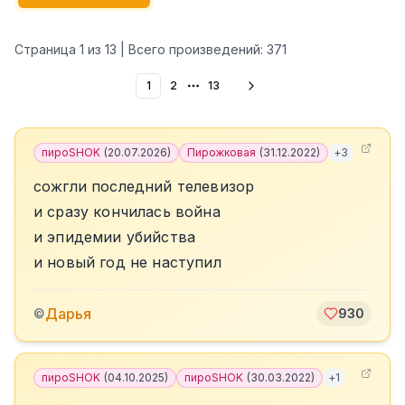
Страница
1
из
13
| Всего произведений:
371
1
2
13
More pages
пироSHOK
(
20.07.2026
)
Пирожковая
(
31.12.2022
)
+
3
сожгли последний телевизор
и сразу кончилась война
и эпидемии убийства
и новый год не наступил
Дарья
©
930
пироSHOK
(
04.10.2025
)
пироSHOK
(
30.03.2022
)
+
1