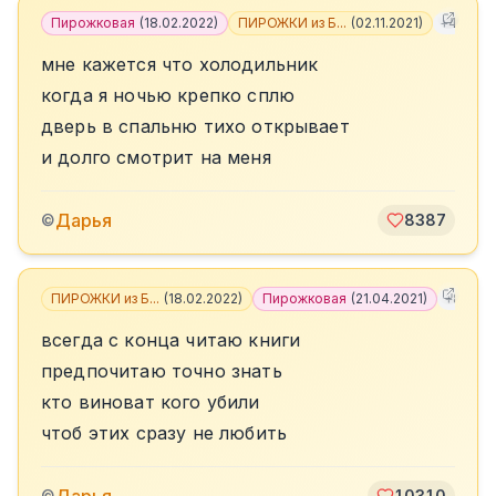
Пирожковая
(
18.02.2022
)
ПИРОЖКИ из Б...
(
02.11.2021
)
+
4
мне кажется что холодильник
когда я ночью крепко сплю
дверь в спальню тихо открывает
и долго смотрит на меня
Дарья
©
8387
ПИРОЖКИ из Б...
(
18.02.2022
)
Пирожковая
(
21.04.2021
)
+
8
всегда с конца читаю книги
предпочитаю точно знать
кто виноват кого убили
чтоб этих сразу не любить
©
10310