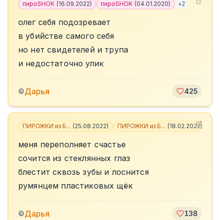
пироSHOK
(
16.09.2022
)
пироSHOK
(
04.01.2020
)
+
2
олег себя подозревает
в убийстве самого себя
но нет свидетелей и трупа
и недостаточно улик
Дарья
©
425
ПИРОЖКИ из Б...
(
25.08.2022
)
ПИРОЖКИ из Б...
(
18.02.2022
)
+
3
меня переполняет счастье
сочится из стеклянных глаз
блестит сквозь зубы и лоснится
румянцем пластиковых щёк
Дарья
©
138