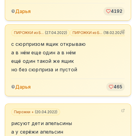
Дарья
©
4192
ПИРОЖКИ из Б...
(
27.04.2022
)
ПИРОЖКИ из Б...
(
18.02.2021
)
+
4
с сюрпризом ящик открываю
а в нём еще один а в нём
ещё один такой же ящик
но без сюрприза и пустой
Дарья
©
465
Пирожки +
(
20.04.2022
)
рисуют дети апельсины
а у серёжи апельсин