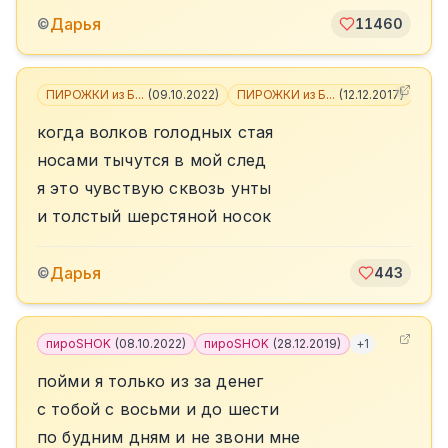
Дарья
©
11460
ПИРОЖКИ из Б...
(
09.10.2022
)
ПИРОЖКИ из Б...
(
12.12.2017
)
+
3
когда волков голодных стая
носами тычутся в мой след
я это чувствую сквозь унты
и толстый шерстяной носок
Дарья
©
443
пироSHOK
(
08.10.2022
)
пироSHOK
(
28.12.2019
)
+
1
пойми я только из за денег
с тобой с восьми и до шести
по будним дням и не звони мне