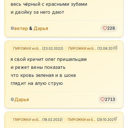
весь чёрный с красными зубами
и двойку за него дают
ветер
&
Дарья
©
228
ПИРОЖКИ из Б...
(
23.02.2022
)
ПИРОЖКИ из Б...
(
12.08.2017
)
+
4
я свой кричит олег пришельцам
и режет вены показать
что кровь зеленая и в шоке
глядит на алую струю
Дарья
©
2713
ПИРОЖКИ из Б...
(
18.02.2022
)
ПИРОЖКИ из Б...
(
29.10.2021
)
+
4