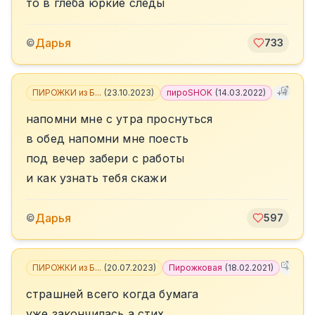
то в глеба юркие следы
Дарья
©
733
ПИРОЖКИ из Б...
(
23.10.2023
)
пироSHOK
(
14.03.2022
)
+
4
напомни мне с утра проснуться
в обед напомни мне поесть
под вечер забери с работы
и как узнать тебя скажи
Дарья
©
597
ПИРОЖКИ из Б...
(
20.07.2023
)
Пирожковая
(
18.02.2021
)
+
6
страшней всего когда бумага
уже закончилась а стих