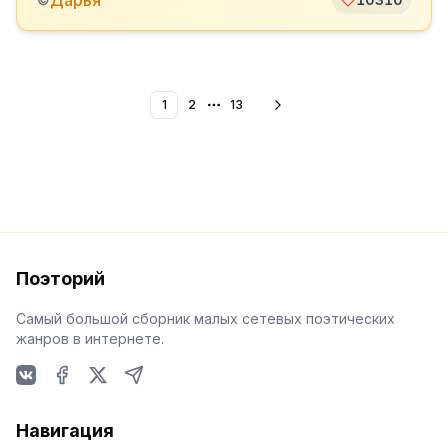
Дарья
1
2
13
More pages
Поэторий
Самый большой сборник малых сетевых поэтических
жанров в интернете.
VKontakte
Facebook
X
Telegram
Навигация