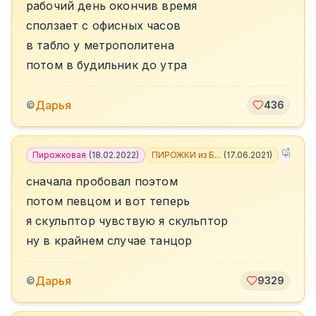
рабочий день окончив время
сползает с офисных часов
в табло у метрополитена
потом в будильник до утра
Дарья
©
436
Пирожковая
(
18.02.2022
)
ПИРОЖКИ из Б...
(
17.06.2021
)
+
8
сначала пробовал поэтом
потом певцом и вот теперь
я скульптор чувствую я скульптор
ну в крайнем случае танцор
Дарья
©
9329