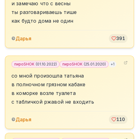
и замечаю что с весны
ты разговариваешь тише
как будто дома не один
Дарья
©
391
пироSHOK
(
01.10.2022
)
пироSHOK
(
25.01.2020
)
+
1
со мной произошла татьяна
в полночном грязном кабаке
в коморке возле туалета
с табличкой ржавой не входить
Дарья
©
110