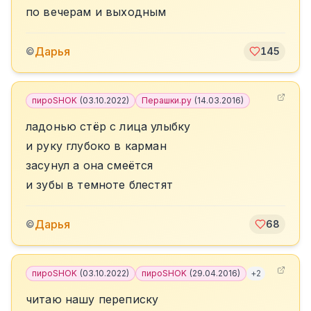
по вечерам и выходным
Дарья
©
145
пироSHOK
(
03.10.2022
)
Перашки.ру
(
14.03.2016
)
ладонью стёр с лица улыбку
и руку глубоко в карман
засунул а она смеётся
и зубы в темноте блестят
Дарья
©
68
пироSHOK
(
03.10.2022
)
пироSHOK
(
29.04.2016
)
+
2
читаю нашу переписку