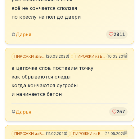
всё не кончается сползая
по креслу на пол до двери
Дарья
©
2811
ПИРОЖКИ из Б...
(
26.03.2023
)
ПИРОЖКИ из Б...
(
10.03.2018
)
+
3
в цепочке слов поставим точку
как обрываются следы
когда кончаются сугробы
и начинается бетон
Дарья
©
257
ПИРОЖКИ из Б...
(
11.02.2023
)
ПИРОЖКИ из Б...
(
12.05.2020
)
+
7