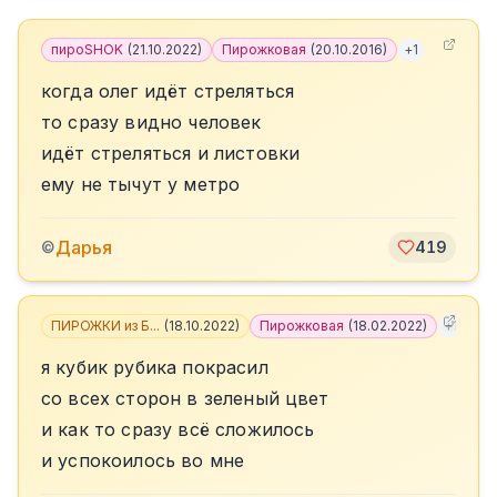
пироSHOK
(
21.10.2022
)
Пирожковая
(
20.10.2016
)
+
1
когда олег идёт стреляться
то сразу видно человек
идёт стреляться и листовки
ему не тычут у метро
Дарья
©
419
ПИРОЖКИ из Б...
(
18.10.2022
)
Пирожковая
(
18.02.2022
)
+
11
я кубик рубика покрасил
со всех сторон в зеленый цвет
и как то сразу всё сложилось
и успокоилось во мне