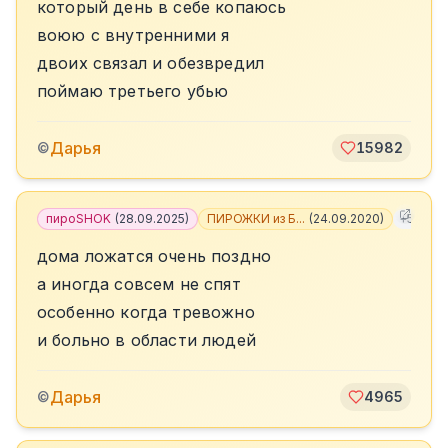
который день в себе копаюсь
воюю с внутренними я
двоих связал и обезвредил
поймаю третьего убью
Дарья
©
15982
пироSHOK
(
28.09.2025
)
ПИРОЖКИ из Б...
(
24.09.2020
)
+
5
дома ложатся очень поздно
а иногда совсем не спят
особенно когда тревожно
и больно в области людей
Дарья
©
4965