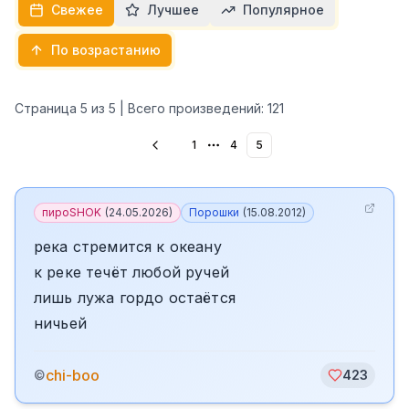
Свежее
Лучшее
Популярное
По возрастанию
Страница
5
из
5
| Всего произведений:
121
1
4
5
More pages
пироSHOK
(
24.05.2026
)
Порошки
(
15.08.2012
)
река стремится к океану
к реке течёт любой ручей
лишь лужа гордо остаётся
ничьей
chi-boo
©
423