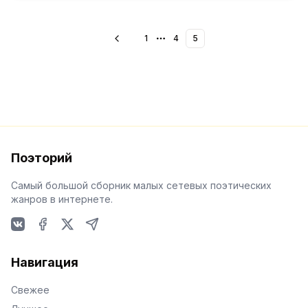
1
4
5
More pages
Поэторий
Самый большой сборник малых сетевых поэтических
жанров в интернете.
VKontakte
Facebook
X
Telegram
Навигация
Свежее