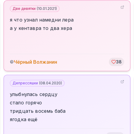
Две девятки
(
10.01.2021
)
я что узнал намедни лера
а у кентавра то два хера
Чёрный Волжанин
©
38
Депрессяшки
(
08.04.2020
)
улыбнулась сердцу
стало горячо
тридцать восемь баба
ягодка ещё