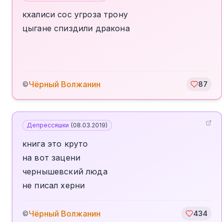
кхалиси сос угроза трону
цыгане спиздили дракона
Чёрный Волжанин
©
87
Депрессяшки
(
08.03.2019
)
книга это круто
на вот зацени
чернышевский люда
не писал херни
Чёрный Волжанин
©
434