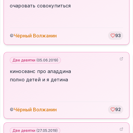
очаровать совокупиться
Чёрный Волжанин
©
93
Две девятки
(
05.06.2019
)
киносеанс про аладдина
полно детей и я детина
Чёрный Волжанин
©
92
Две девятки
(
27.05.2019
)