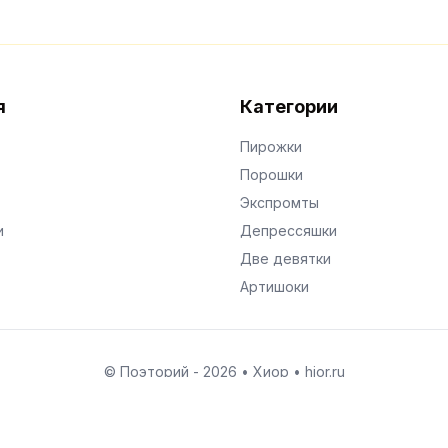
я
Категории
Пирожки
Порошки
Экспромты
и
Депрессяшки
Две девятки
Артишоки
© Поэторий -
2026
•
Хиор
•
hior.ru
Сделано с любовью к малым поэтическим формам