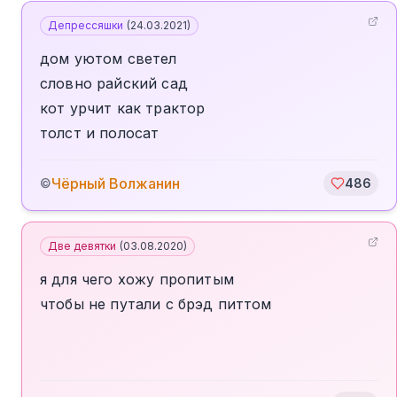
Депрессяшки
(
24.03.2021
)
дом уютом светел
словно райский сад
кот урчит как трактор
толст и полосат
Чёрный Волжанин
©
486
Две девятки
(
03.08.2020
)
я для чего хожу пропитым
чтобы не путали с брэд питтом