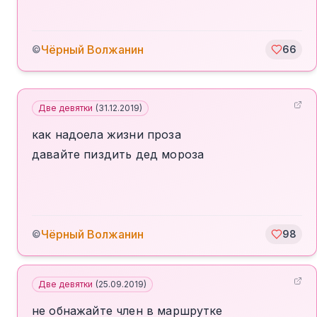
Чёрный Волжанин
©
66
Две девятки
(
31.12.2019
)
как надоела жизни проза
давайте пиздить дед мороза
Чёрный Волжанин
©
98
Две девятки
(
25.09.2019
)
не обнажайте член в маршрутке