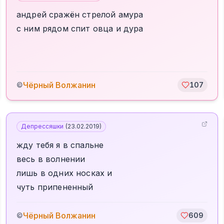
андрей сражён стрелой амура
с ним рядом спит овца и дура
Чёрный Волжанин
©
107
Депрессяшки
(
23.02.2019
)
жду тебя я в спальне
весь в волнении
лишь в одних носках и
чуть припененный
Чёрный Волжанин
©
609