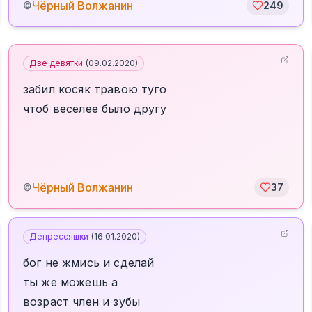
Чёрный Волжанин
©
249
Две девятки
(
09.02.2020
)
забил косяк травою туго
чтоб веселее было другу
Чёрный Волжанин
©
37
Депрессяшки
(
16.01.2020
)
бог не жмись и сделай
ты же можешь а
возраст член и зубы