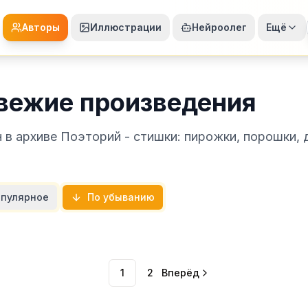
Авторы
Иллюстрации
Нейроолег
Ещё
вежие произведения
в архиве Поэторий - стишки: пирожки, порошки, 
пулярное
По убыванию
1
2
Вперёд