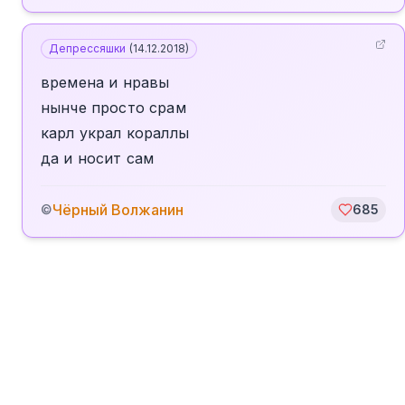
Депрессяшки
(
14.12.2018
)
времена и нравы
нынче просто срам
карл украл кораллы
да и носит сам
Чёрный Волжанин
©
685