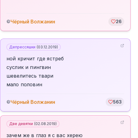
Чёрный Волжанин
©
26
Депрессяшки
(
03.12.2019
)
ной кричит где ястреб
суслик и пингвин
шевелитесь твари
мало половин
Чёрный Волжанин
©
563
Две девятки
(
02.08.2019
)
зачем же в глаз я с вас херею