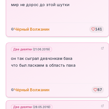
мир не дорос до этой шутки
Чёрный Волжанин
©
141
Две девятки
(
21.06.2019
)
он так сыграл девчонкам баха
что был ласкаем в область паха
Чёрный Волжанин
©
87
Две девятки
(
28.05.2019
)