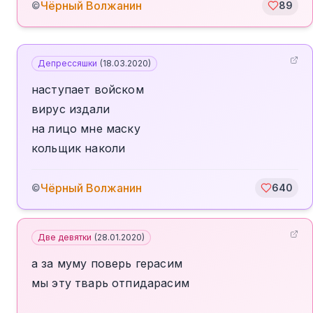
Чёрный Волжанин
©
89
Депрессяшки
(
18.03.2020
)
наступает войском
вирус издали
на лицо мне маску
кольщик наколи
Чёрный Волжанин
©
640
Две девятки
(
28.01.2020
)
а за муму поверь герасим
мы эту тварь отпидарасим