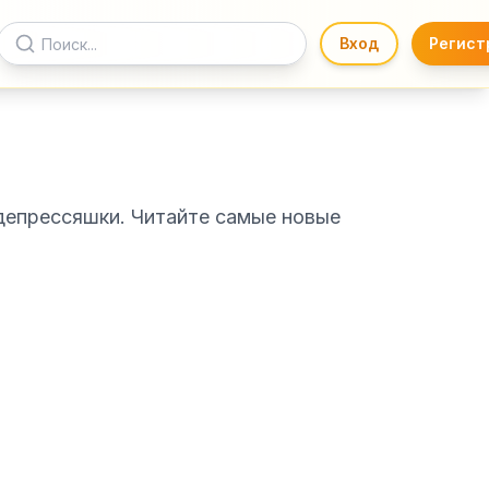
Вход
Регист
депрессяшки. Читайте самые новые