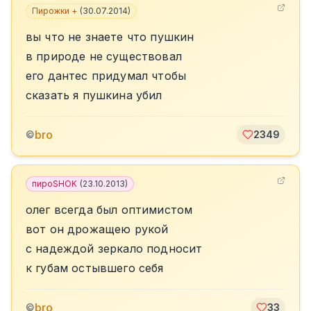
Пирожки +
(
30.07.2014
)
вы что не знаете что пушкин
в природе не существовал
его дантес придумал чтобы
сказать я пушкина убил
bro
©
2349
пироSHOK
(
23.10.2013
)
олег всегда был оптимистом
вот он дрожащею рукой
c надеждой зеркало подносит
к губам остывшего себя
bro
©
33