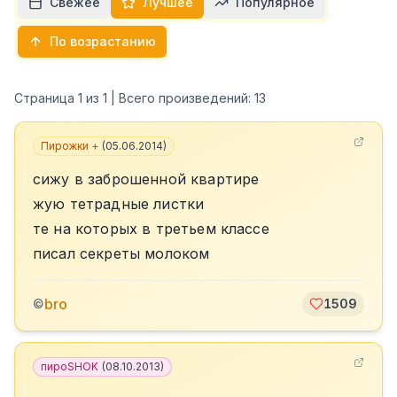
Свежее
Лучшее
Популярное
По возрастанию
Страница
1
из
1
| Всего произведений:
13
Пирожки +
(
05.06.2014
)
сижу в заброшенной квартире
жую тетрадные листки
те на которых в третьем классе
писал секреты молоком
bro
©
1509
пироSHOK
(
08.10.2013
)