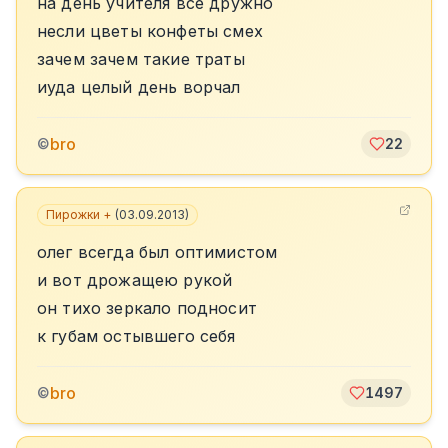
на день учителя все дружно
несли цветы конфеты смех
зачем зачем такие траты
иуда целый день ворчал
bro
©
22
Пирожки +
(
03.09.2013
)
олег всегда был оптимистом
и вот дрожащею рукой
он тихо зеркало подносит
к губам остывшего себя
bro
©
1497