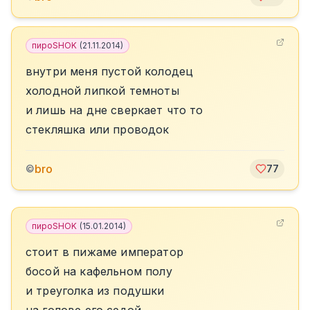
пироSHOK
(
21.11.2014
)
внутри меня пустой колодец
холодной липкой темноты
и лишь на дне сверкает что то
стекляшка или проводок
bro
©
77
пироSHOK
(
15.01.2014
)
стоит в пижаме император
босой на кафельном полу
и треуголка из подушки