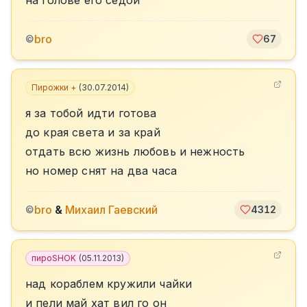
на голове его седой
bro
©
67
Пирожки +
(
30.07.2014
)
я за тобой идти готова
до края света и за край
отдать всю жизнь любовь и нежность
но номер снят на два часа
bro
&
Михаил Гаевский
©
4312
пироSHOK
(
05.11.2013
)
над кораблем кружили чайки
и пели май хат вил го он