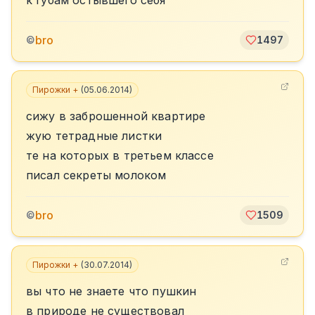
к губам остывшего себя
bro
©
1497
Пирожки +
(
05.06.2014
)
сижу в заброшенной квартире
жую тетрадные листки
те на которых в третьем классе
писал секреты молоком
bro
©
1509
Пирожки +
(
30.07.2014
)
вы что не знаете что пушкин
в природе не существовал