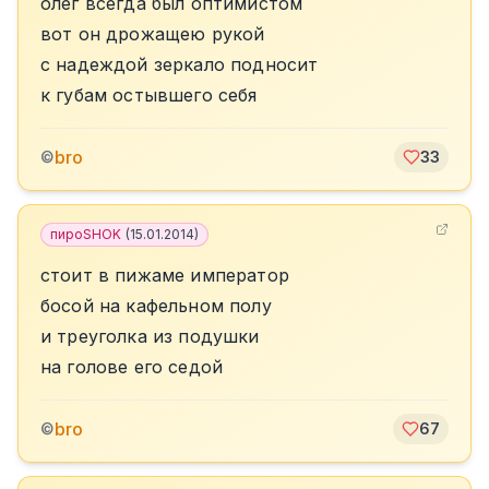
олег всегда был оптимистом
вот он дрожащею рукой
c надеждой зеркало подносит
к губам остывшего себя
bro
©
33
пироSHOK
(
15.01.2014
)
стоит в пижаме император
босой на кафельном полу
и треуголка из подушки
на голове его седой
bro
©
67