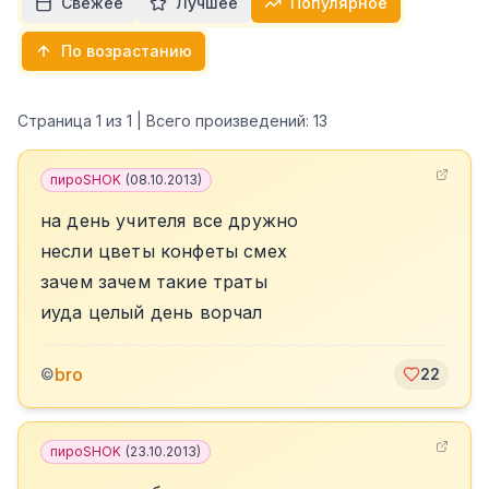
Свежее
Лучшее
Популярное
По возрастанию
Страница
1
из
1
| Всего произведений:
13
пироSHOK
(
08.10.2013
)
на день учителя все дружно
несли цветы конфеты смех
зачем зачем такие траты
иуда целый день ворчал
bro
©
22
пироSHOK
(
23.10.2013
)