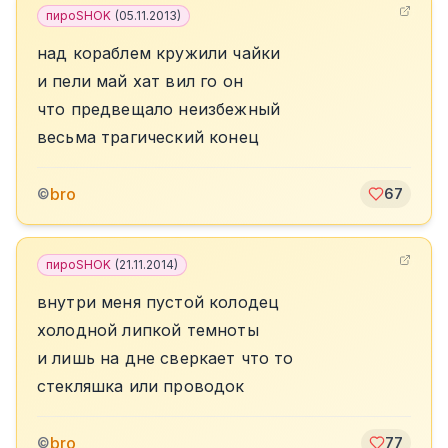
пироSHOK
(
05.11.2013
)
над кораблем кружили чайки
и пели май хат вил го он
что предвещало неизбежный
весьма трагический конец
bro
©
67
пироSHOK
(
21.11.2014
)
внутри меня пустой колодец
холодной липкой темноты
и лишь на дне сверкает что то
стекляшка или проводок
bro
©
77