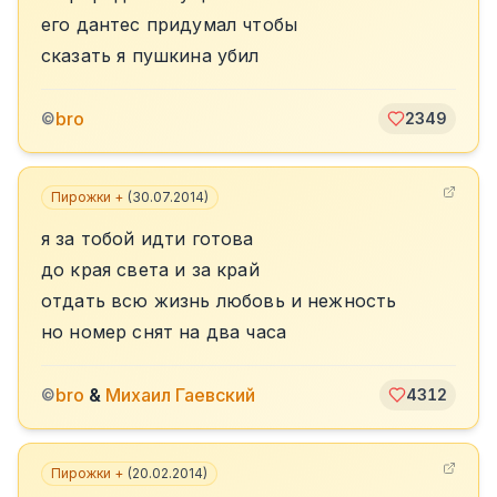
его дантес придумал чтобы
сказать я пушкина убил
bro
©
2349
Пирожки +
(
30.07.2014
)
я за тобой идти готова
до края света и за край
отдать всю жизнь любовь и нежность
но номер снят на два часа
bro
&
Михаил Гаевский
©
4312
Пирожки +
(
20.02.2014
)