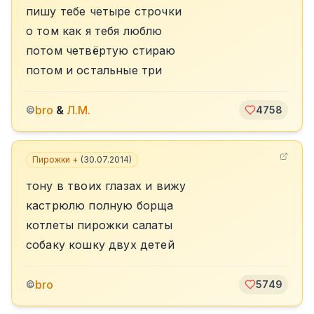
пишу тебе четыре строчки
о том как я тебя люблю
потом четвёртую стираю
потом и остальные три
bro
&
Л.М.
©
4758
Пирожки +
(
30.07.2014
)
тону в твоих глазах и вижу
кастрюлю полную борща
котлеты пирожки салаты
собаку кошку двух детей
bro
©
5749