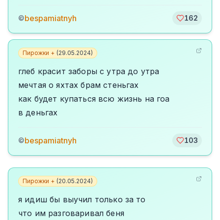
bespamiatnyh
©
162
Пирожки +
(
29.05.2024
)
глеб красит заборы с утра до утра
мечтая о яхтах брам стеньгах
как будет купаться всю жизнь на гоа
в деньгах
bespamiatnyh
©
103
Пирожки +
(
20.05.2024
)
я идиш бы выучил только за то
что им разговаривал беня