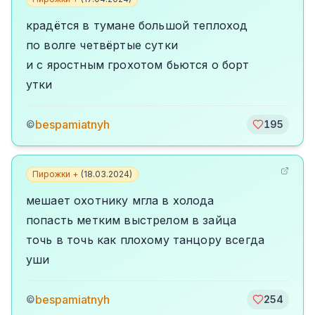
крадётся в тумане большой теплоход
по волге четвёртые сутки
и с яростным грохотом бьются о борт
утки
bespamiatnyh
©
195
Пирожки +
(
18.03.2024
)
мешает охотнику мгла в холода
попасть метким выстрелом в зайца
точь в точь как плохому танцору всегда
уши
bespamiatnyh
©
254