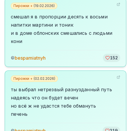
Пирожки +
(
19.02.2026
)
смешал я в пропорции десять к восьми
напитки мартини и тоник
и в доме облонских смешались с людьми
кони
bespamiatnyh
©
152
Пирожки +
(
02.02.2026
)
ты выбрал нетрезвый разнузданный путь
надеясь что он будет вечен
но всё ж не удастся тебе обмануть
печень
bespamiatnyh
©
219