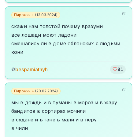
Пирожки +
(
13.03.2024
)
скажи нам толстой почему вразуми
все лошади моют ладони
смешались ли в доме облонских с людьми
кони
bespamiatnyh
©
81
Пирожки +
(
20.02.2024
)
мы в дождь и в туманы в мороз и в жару
бандитов в сортирах мочили
в судане и в гане в мали и в перу
в чили