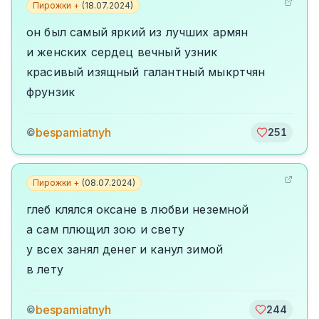
Пирожки +
(
18.07.2024
)
он был самый яркий из лучших армян
и женских сердец вечный узник
красивый изящный галантный мыкртчян
фрунзик
bespamiatnyh
©
251
Пирожки +
(
08.07.2024
)
глеб клялся оксане в любви неземной
а сам плющил зою и свету
у всех занял денег и канул зимой
в лету
bespamiatnyh
©
244