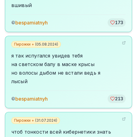
вшивый
bespamiatnyh
©
173
Пирожки +
(
05.08.2024
)
я так испугался увидев тебя
на светском балу в маске крысы
но волосы дыбом не встали ведь я
лысый
bespamiatnyh
©
213
Пирожки +
(
31.07.2024
)
чтоб тонкости всей кибернетики знать