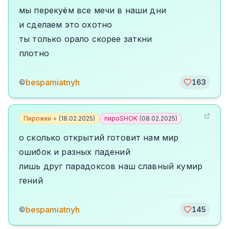
мы перекуём все мечи в наши дни
и сделаем это охотно
ты только орало скорее заткни
плотно
bespamiatnyh
©
163
Пирожки +
(
18.02.2025
)
пироSHOK
(
08.02.2025
)
о сколько открытий готовит нам мир
ошибок и разных падений
лишь друг парадоксов наш славный кумир
гений
bespamiatnyh
©
145