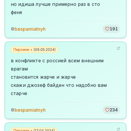
но идиша лучше примерно раз в сто
феня
bespamiatnyh
©
191
Пирожки +
(
09.05.2024
)
в конфликте с россией всем внешним
врагам
становится жарче и жарче
скажи джозеф байден что надобно вам
старче
bespamiatnyh
©
234
Пирожки +
(
17.04.2024
)