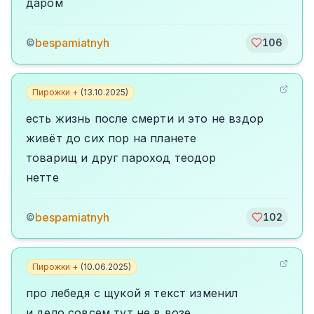
даром
bespamiatnyh
©
106
Пирожки +
(
13.10.2025
)
есть жизнь после смерти и это не вздор
живёт до сих пор на планете
товарищ и друг пароход теодор
нетте
bespamiatnyh
©
102
Пирожки +
(
10.06.2025
)
про лебедя с щукой я текст изменил
и дело совсем тут не в возе