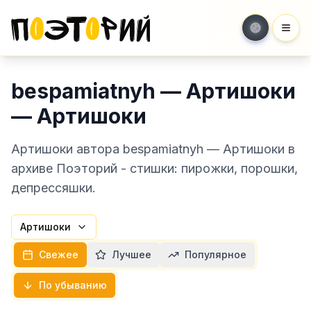
Мен
bespamiatnyh — Артишоки
— Артишоки
Артишоки автора bespamiatnyh — Артишоки в
архиве Поэторий - стишки: пирожки, порошки,
депрессяшки.
Артишоки
Свежее
Лучшее
Популярное
По убыванию