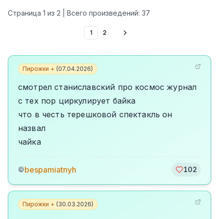
Страница
1
из
2
| Всего произведений:
37
1
2
Пирожки +
(
07.04.2026
)
смотрел станиславский про космос журнал
с тех пор циркулирует байка
что в честь терешковой спектакль он
назвал
чайка
bespamiatnyh
©
102
Пирожки +
(
30.03.2026
)