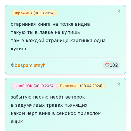
Пирожки +
(
08.10.2024
)
старинная книга на полке видна
такую ты в лавке не купишь
там в каждой странице картинка одна
кукиш
bespamiatnyh
©
102
пироSHOK
(
08.10.2024
)
Пирожки +
(
08.04.2024
)
забытую песню несёт ветерок
в задумчивых травах пьянящих
какой чёрт вина в сенокос приволок
ящик