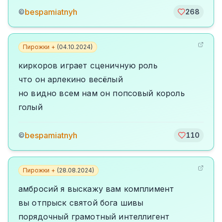
bespamiatnyh
©
268
Пирожки +
(
04.10.2024
)
киркоров играет сценичную роль
что он арлекино весёлый
но видно всем нам он попсовый король
голый
bespamiatnyh
©
110
Пирожки +
(
28.08.2024
)
амбросий я выскажу вам комплимент
вы отпрыск святой бога шивы
порядочный грамотный интеллигент