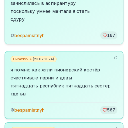
зачислилась в аспирантуру
поскольку умнее мечтала я стать
сдуру
bespamiatnyh
©
167
Пирожки +
(
23.07.2024
)
я помню как жгли пионерский костёр
счастливые парни и девы
пятнадцать республик пятнадцать сестёр
где вы
bespamiatnyh
©
567