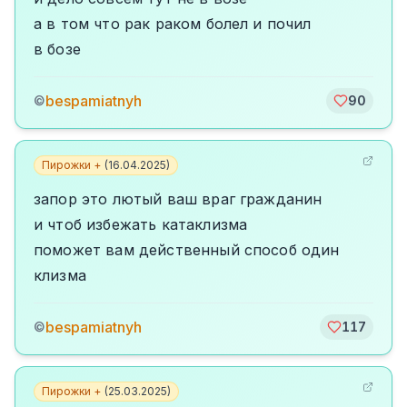
а в том что рак раком болел и почил
в бозе
bespamiatnyh
©
90
Пирожки +
(
16.04.2025
)
запор это лютый ваш враг гражданин
и чтоб избежать катаклизма
поможет вам действенный способ один
клизма
bespamiatnyh
©
117
Пирожки +
(
25.03.2025
)