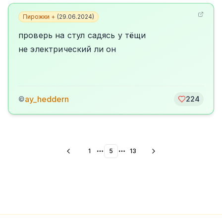
Пирожки +
(
29.06.2024
)
проверь на стул садясь у тёщи
не электрический ли он
ay_heddern
©
224
1
5
13
More pages
More pages