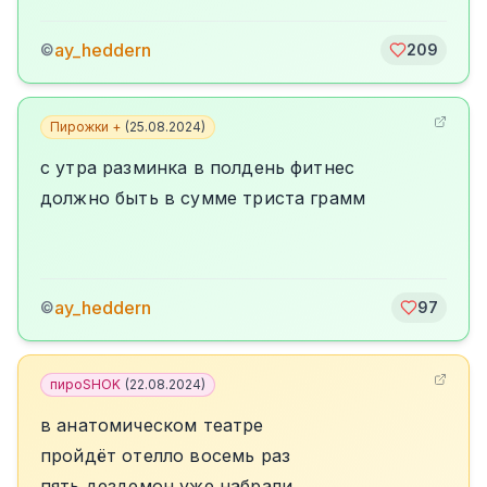
ay_heddern
©
209
Пирожки +
(
25.08.2024
)
с утра разминка в полдень фитнес
должно быть в сумме триста грамм
ay_heddern
©
97
пироSHOK
(
22.08.2024
)
в анатомическом театре
пройдёт отелло восемь раз
пять дездемон уже набрали