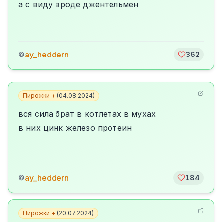
а с виду вроде джентельмен
ay_heddern
©
362
Пирожки +
(
04.08.2024
)
вся сила брат в котлетах в мухах
в них цинк железо протеин
ay_heddern
©
184
Пирожки +
(
20.07.2024
)