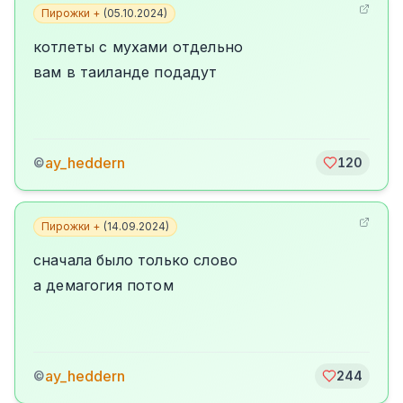
Пирожки +
(
05.10.2024
)
котлеты с мухами отдельно
вам в таиланде подадут
ay_heddern
©
120
Пирожки +
(
14.09.2024
)
сначала было только слово
а демагогия потом
ay_heddern
©
244