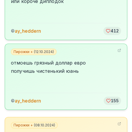
или короче диплодок
ay_heddern
©
412
Пирожки +
(
12.10.2024
)
отмоешь грязный доллар евро
получишь чистенький юань
ay_heddern
©
155
Пирожки +
(
08.10.2024
)