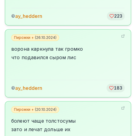
ay_heddern
©
223
Пирожки +
(
26.10.2024
)
ворона каркнула так громко
что подавился сыром лис
ay_heddern
©
183
Пирожки +
(
20.10.2024
)
болеют чаще толстосумы
зато и лечат дольше их