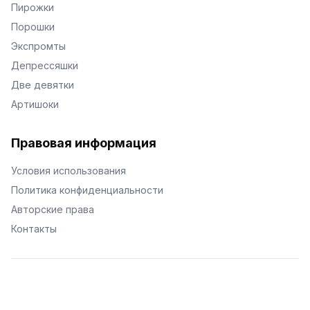
Пирожки
Порошки
Экспромты
Депрессяшки
Две девятки
Артишоки
Правовая информация
Условия использования
Политика конфиденциальности
Авторские права
Контакты
© Поэторий -
2026
•
Хиор
•
hior.ru
Сделано с любовью к малым поэтическим формам