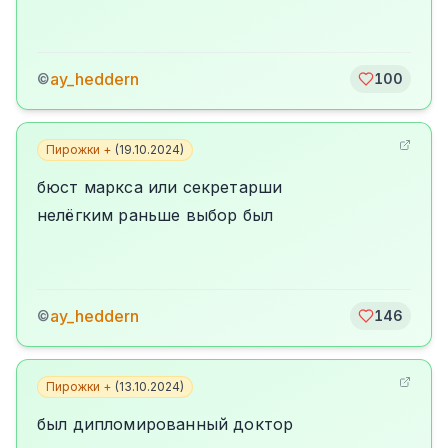
ay_heddern
©
100
Пирожки +
(
19.10.2024
)
бюст маркса или секретарши
нелёгким раньше выбор был
ay_heddern
©
146
Пирожки +
(
13.10.2024
)
был дипломированный доктор