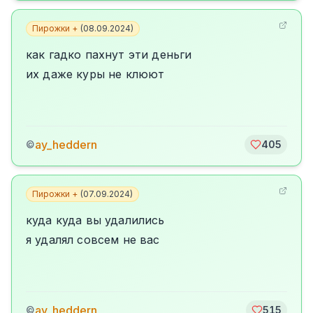
Пирожки +
(
08.09.2024
)
как гадко пахнут эти деньги
их даже куры не клюют
ay_heddern
©
405
Пирожки +
(
07.09.2024
)
куда куда вы удалились
я удалял совсем не вас
ay_heddern
©
515