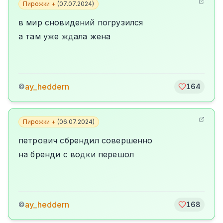
Пирожки +
(
07.07.2024
)
в мир сновидений погрузился
а там уже ждала жена
ay_heddern
©
164
Пирожки +
(
06.07.2024
)
петрович сбрендил совершенно
на бренди с водки перешол
ay_heddern
©
168