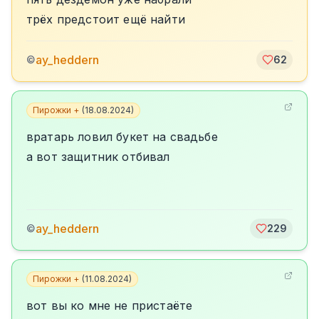
трёх предстоит ещё найти
ay_heddern
©
62
Пирожки +
(
18.08.2024
)
вратарь ловил букет на свадьбе
а вот защитник отбивал
ay_heddern
©
229
Пирожки +
(
11.08.2024
)
вот вы ко мне не пристаёте