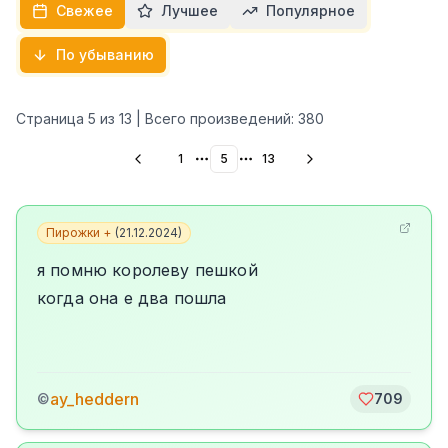
Свежее
Лучшее
Популярное
По убыванию
Страница
5
из
13
| Всего произведений:
380
1
5
13
More pages
More pages
Пирожки +
(
21.12.2024
)
я помню королеву пешкой
когда она е два пошла
ay_heddern
©
709