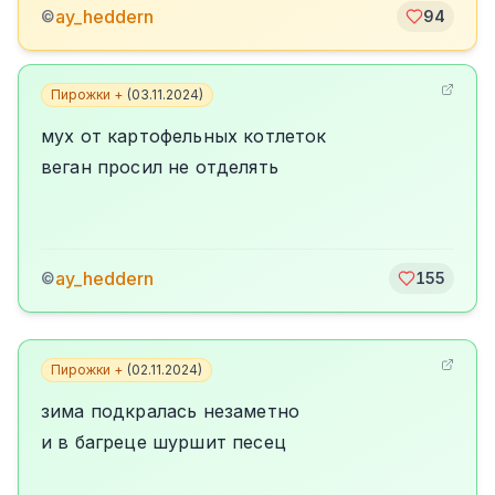
ay_heddern
©
94
Пирожки +
(
03.11.2024
)
мух от картофельных котлеток
веган просил не отделять
ay_heddern
©
155
Пирожки +
(
02.11.2024
)
зима подкралась незаметно
и в багреце шуршит песец