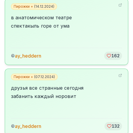
Пирожки +
(
14.12.2024
)
в анатомическом театре
спектакыль горе от ума
ay_heddern
©
162
Пирожки +
(
07.12.2024
)
друзья все странные сегодня
забанить каждый норовит
ay_heddern
©
132