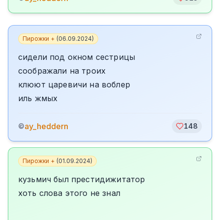
Пирожки +
(
06.09.2024
)
сидели под окном сестрицы
соображали на троих
клюют царевичи на воблер
иль жмых
ay_heddern
©
148
Пирожки +
(
01.09.2024
)
кузьмич был престидижитатор
хоть слова этого не знал