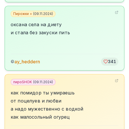
Пирожки +
(
09.11.2024
)
оксана села на диету
и стала без закуски пить
ay_heddern
©
341
пироSHOK
(
09.11.2024
)
как помидор ты умираешь
от поцелуев и любви
а надо мужественно с водкой
как малосольный огурец