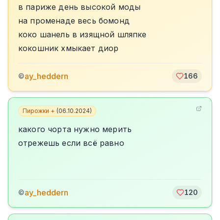
в париже день высокой моды
на променаде весь бомонд
коко шанель в изящной шляпке
кокошник хмыкает диор
ay_heddern
©
166
Пирожки +
(
06.10.2024
)
какого чорта нужно мерить
отрежешь если всё равно
ay_heddern
©
120