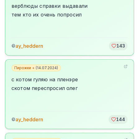
верблюды справки выдавали
тем кто их очень попросил
ay_heddern
©
143
Пирожки +
(
14.07.2024
)
с котом гуляю на пленэре
скотом переспросил олег
ay_heddern
©
144