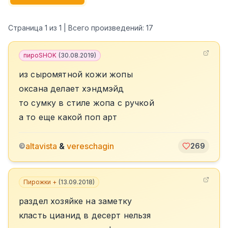
Страница
1
из
1
| Всего произведений:
17
пироSHOK
(
30.08.2019
)
из сыромятной кожи жопы
оксана делает хэндмэйд
то сумку в стиле жопа с ручкой
а то еще какой поп арт
altavista
&
vereschagin
©
269
Пирожки +
(
13.09.2018
)
раздел хозяйке на заметку
класть цианид в десерт нельзя