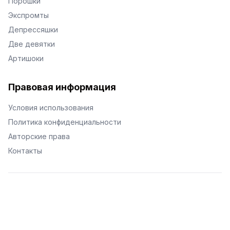
Порошки
Экспромты
Депрессяшки
Две девятки
Артишоки
Правовая информация
Условия использования
Политика конфиденциальности
Авторские права
Контакты
© Поэторий -
2026
•
Хиор
•
hior.ru
Сделано с любовью к малым поэтическим формам