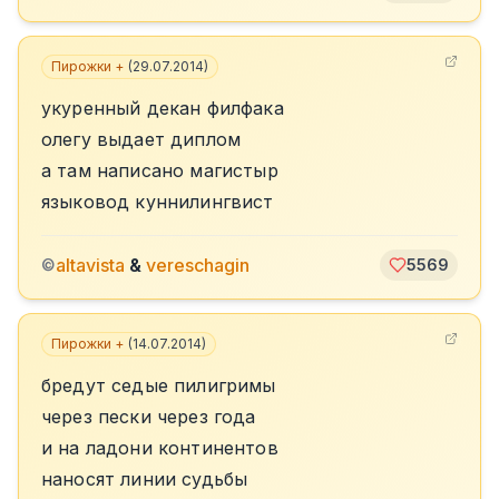
Пирожки +
(
29.07.2014
)
укуренный декан филфака
олегу выдает диплом
а там написано магистыр
языковод куннилингвист
altavista
&
vereschagin
©
5569
Пирожки +
(
14.07.2014
)
бредут седые пилигримы
через пески через года
и на ладони континентов
наносят линии судьбы