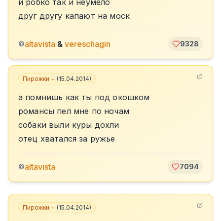
и робко так и неумело
друг другу капают на моск
altavista
&
vereschagin
©
9328
Пирожки +
(
15.04.2014
)
а помнишь как ты под окошком
романсы пел мне по ночам
собаки выли куры дохли
отец хватался за ружье
altavista
©
7094
Пирожки +
(
15.04.2014
)