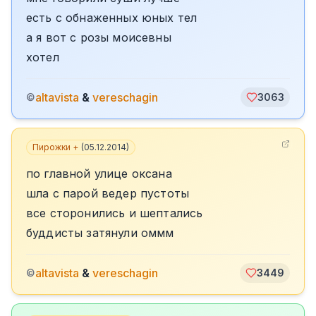
есть с обнаженных юных тел
а я вот с розы моисевны
хотел
altavista
&
vereschagin
©
3063
Пирожки +
(
05.12.2014
)
по главной улице оксана
шла с парой ведер пустоты
все сторонились и шептались
буддисты затянули оммм
altavista
&
vereschagin
©
3449