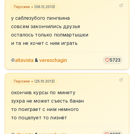
Пирожки +
(
06.12.2013
)
у саблезубого пингвина
совсем закончились друзья
осталось только полмартышки
и та не хочет с ним играть
altavista
&
vereschagin
©
5723
Пирожки +
(
25.10.2013
)
окончив курсы по минету
зухра не может съесть банан
то поиграет с ним немного
то поцелует то лизнёт