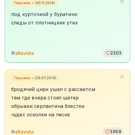
Пирожки +
(
30.11.2014
)
под курточкой у буратино
следы от плотницких утех
altavista
©
2203
Пирожки +
(
29.07.2014
)
бродячий цирк ушел с рассветом
там где вчера стоял шатер
обрывки серпантина блестки
чудес осколки на песке
altavista
©
1959