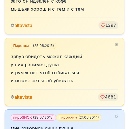
зато он идеален с кофе
мышьяк хорош и с тем и с тем
altavista
©
1397
Пирожки +
(
28.08.2015
)
арбуз обидеть может каждый
у них ранимая душа
и ручек нет чтоб отбиваться
и ножек нет чтоб убежать
altavista
©
4681
пироSHOK
(
28.07.2015
)
Пирожки +
(
21.06.2014
)
мне говорили суши лучше