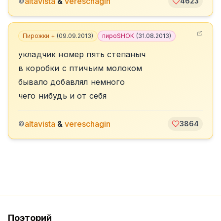
altavista
&
vereschagin
©
4623
Пирожки +
(
09.09.2013
)
пироSHOK
(
31.08.2013
)
укладчик номер пять степаныч
в коробки с птичьим молоком
бывало добавлял немного
чего нибудь и от себя
altavista
&
vereschagin
©
3864
Поэторий