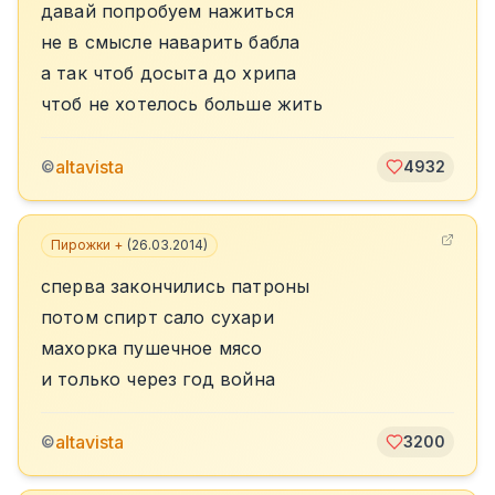
давай попробуем нажиться
не в смысле наварить бабла
а так чтоб досыта до хрипа
чтоб не хотелось больше жить
altavista
©
4932
Пирожки +
(
26.03.2014
)
сперва закончились патроны
потом спирт сало сухари
махорка пушечное мясо
и только через год война
altavista
©
3200