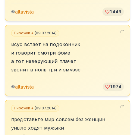
altavista
©
1449
Пирожки +
(
09.07.2014
)
исус встает на подоконник
и говорит смотри фома
а тот неверующий плачет
звонит в ноль три и эмчээс
altavista
©
1974
Пирожки +
(
09.07.2014
)
представьте мир совсем без женщин
уныло ходят мужыки