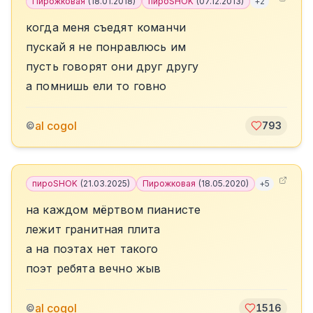
Пирожковая
(
18.01.2018
)
пироSHOK
(
07.12.2013
)
+
2
когда меня съедят команчи
пускай я не понравлюсь им
пусть говорят они друг другу
а помнишь ели то говно
al cogol
©
793
пироSHOK
(
21.03.2025
)
Пирожковая
(
18.05.2020
)
+
5
на каждом мёртвом пианисте
лежит гранитная плита
а на поэтах нет такого
поэт ребята вечно жыв
al cogol
©
1516