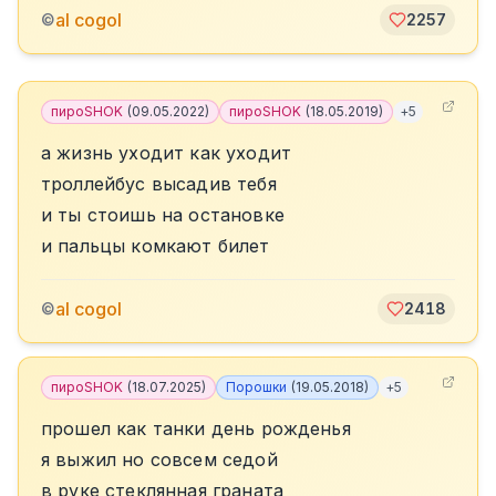
al cogol
©
2257
пироSHOK
(
09.05.2022
)
пироSHOK
(
18.05.2019
)
+
5
а жизнь уходит как уходит
троллейбус высадив тебя
и ты стоишь на остановке
и пальцы комкают билет
al cogol
©
2418
пироSHOK
(
18.07.2025
)
Порошки
(
19.05.2018
)
+
5
прошел как танки день рожденья
я выжил но совсем седой
в руке стеклянная граната