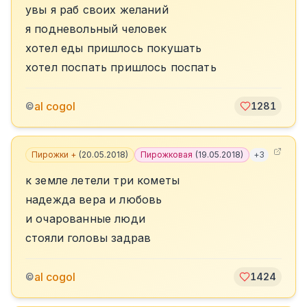
увы я раб своих желаний
я подневольный человек
хотел еды пришлось покушать
хотел поспать пришлось поспать
al cogol
©
1281
Пирожки +
(
20.05.2018
)
Пирожковая
(
19.05.2018
)
+
3
к земле летели три кометы
надежда вера и любовь
и очарованные люди
стояли головы задрав
al cogol
©
1424