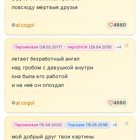
повсюду мёртвыя друзья
al cogol
©
4860
Пирожковая
(
28.02.2017
)
пироSHOK
(
29.04.2015
)
+
4
летает безработный ангел
над гробом с девушкой внутри
она была его работой
и на неё он опоздал
al cogol
©
4680
Пирожковая
(
15.09.2020
)
Порошки
(
19.05.2018
)
+
5
мой добрый друг твои картины