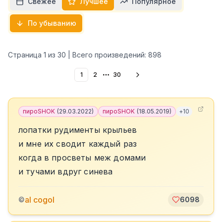
Свежее
Лучшее
Популярное
По убыванию
Страница
1
из
30
| Всего произведений:
898
1
2
30
More pages
пироSHOK
(
29.03.2022
)
пироSHOK
(
18.05.2019
)
+
10
лопатки рудименты крыльев
и мне их сводит каждый раз
когда в просветы меж домами
и тучами вдруг синева
al cogol
©
6098