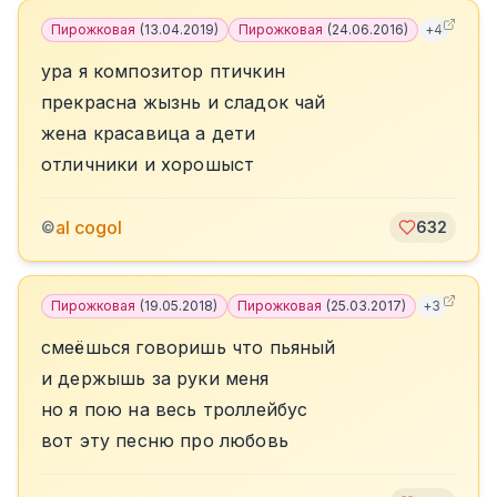
Пирожковая
(
13.04.2019
)
Пирожковая
(
24.06.2016
)
+
4
ура я композитор птичкин
прекрасна жызнь и сладок чай
жена красавица а дети
отличники и хорошыст
al cogol
©
632
Пирожковая
(
19.05.2018
)
Пирожковая
(
25.03.2017
)
+
3
смеёшься говоришь что пьяный
и держышь за руки меня
но я пою на весь троллейбус
вот эту песню про любовь