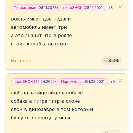
Пирожковая
(
08.11.2023
)
пироSHOK
(
28.12.2021
)
+
8
рояль имеет две педали
автомобиль имеет три
а это значит что в рояле
стоит коробка автомат
al cogol
©
8595
пироSHOK
(
22.04.2025
)
Пирожковая
(
01.08.2021
)
+
9
любовь в яйце яйцо в собаке
собака в тигре тигр в слоне
слон в динозавре в том который
бушует в сердце у меня