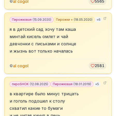
al cogol
©
5565
Пирожковая
(
15.09.2020
)
Пирожки +
(
18.05.2020
)
+
6
я в детский сад хочу там каша
минтай кисель омлет и чай
девчонки с письками и солнце
и жызнь вот только началась
al cogol
©
2581
пироSHOK
(
12.08.2025
)
Пирожковая
(
18.01.2019
)
+
5
в квартире было минус трицать
и гоголь подошел к столу
схватил какие то бумаги
и не читая кинул в печь