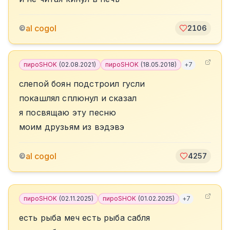
al cogol
©
2106
пироSHOK
(
02.08.2021
)
пироSHOK
(
18.05.2018
)
+
7
слепой боян подстроил гусли
покашлял сплюнул и сказал
я посвящаю эту песню
моим друзьям из вэдэвэ
al cogol
©
4257
пироSHOK
(
02.11.2025
)
пироSHOK
(
01.02.2025
)
+
7
есть рыба меч есть рыба сабля