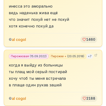
инесса это аморально
ведь наденька жива ещё
что значит похуй нет не похуй
хотя конечно похуй да
al cogol
©
1460
Пирожковая
(
15.09.2022
)
Пирожки +
(
20.05.2018
)
+
7
когда я выйду из больницы
ты плащ мой серый постирай
хочу чтоб ты меня встречала
в плаще один рукав зашей
al cogol
©
2188