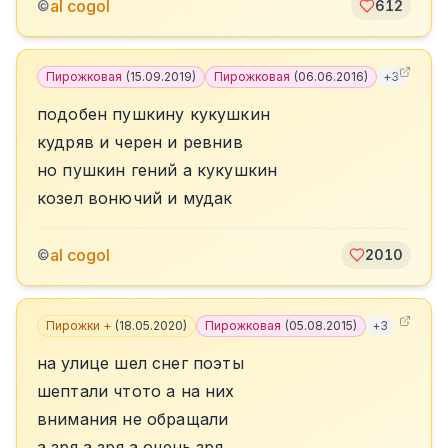
al cogol
©
612
Пирожковая
(
15.09.2019
)
Пирожковая
(
06.06.2016
)
+
3
подобен пушкину кукушкин
кудряв и черен и ревнив
но пушкин гений а кукушкин
козел вонючий и мудак
al cogol
©
2010
Пирожки +
(
18.05.2020
)
Пирожковая
(
05.08.2015
)
+
3
на улице шел снег поэты
шептали чтото а на них
внимания не обращали
а зря а зря а очень зря