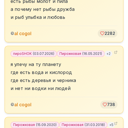
есть рыбы молот и пила
а почему нет рыбы дружба
и рыб улыбка и любовь
al cogol
©
2282
пироSHOK
(
03.07.2026
)
Пирожковая
(
16.05.2021
)
+
2
я улечу на ту планету
где есть вода и кислород
где есть деревья и черника
и нет ни водки ни людей
al cogol
©
738
Пирожковая
(
15.09.2020
)
Пирожковая
(
31.03.2018
)
+
5