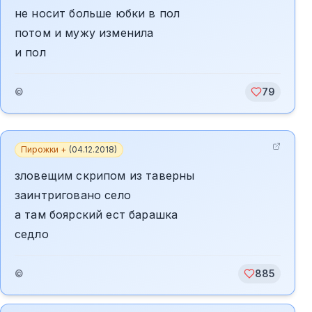
не носит больше юбки в пол
потом и мужу изменила
и пол
©
79
Пирожки +
(
04.12.2018
)
зловещим скрипом из таверны
заинтриговано село
а там боярский ест барашка
седло
©
885