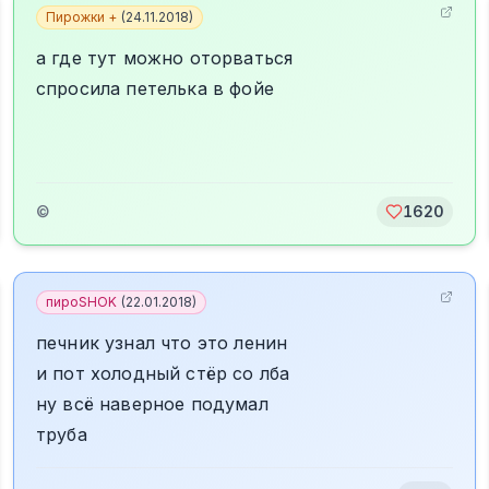
Пирожки +
(
24.11.2018
)
а где тут можно оторваться
спросила петелька в фойе
©
1620
пироSHOK
(
22.01.2018
)
печник узнал что это ленин
и пот холодный стёр со лба
ну всё наверное подумал
труба