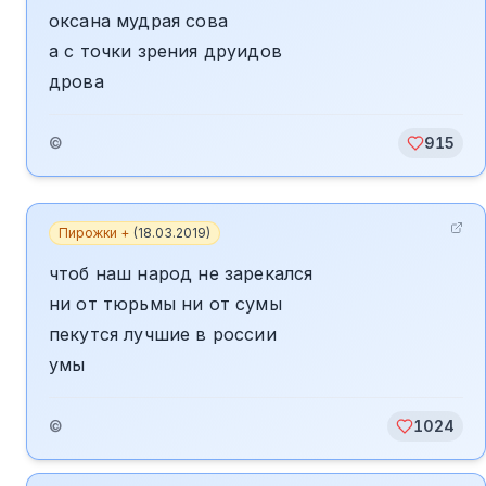
оксана мудрая сова
а с точки зрения друидов
дрова
©
915
Пирожки +
(
18.03.2019
)
чтоб наш народ не зарекался
ни от тюрьмы ни от сумы
пекутся лучшие в россии
умы
©
1024