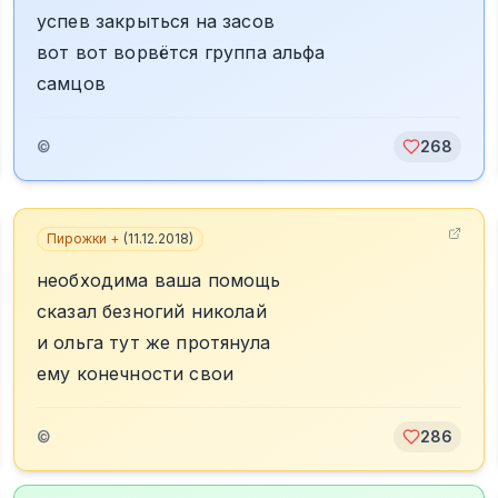
успев закрыться на засов
вот вот ворвётся группа альфа
самцов
©
268
Пирожки +
(
11.12.2018
)
необходима ваша помощь
сказал безногий николай
и ольга тут же протянула
ему конечности свои
©
286