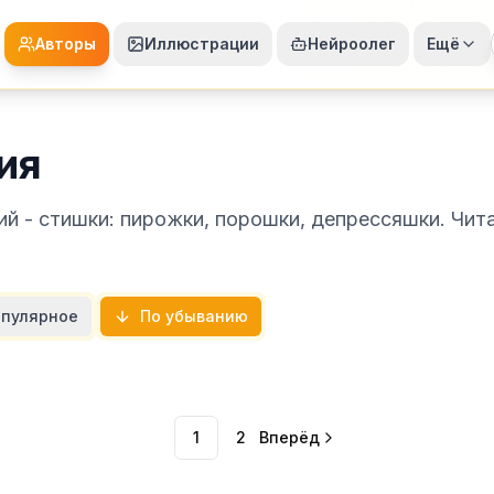
Авторы
Иллюстрации
Нейроолег
Ещё
ия
ий - стишки: пирожки, порошки, депрессяшки. Чи
пулярное
По убыванию
1
2
Вперёд