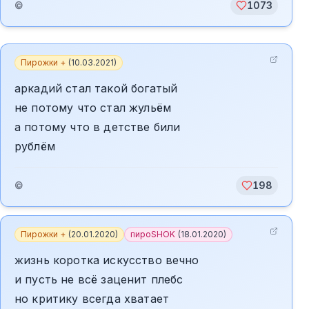
©
1073
Пирожки +
(
10.03.2021
)
аркадий стал такой богатый
не потому что стал жульём
а потому что в детстве били
рублём
©
198
Пирожки +
(
20.01.2020
)
пироSHOK
(
18.01.2020
)
жизнь коротка искусство вечно
и пусть не всё заценит плебс
но критику всегда хватает