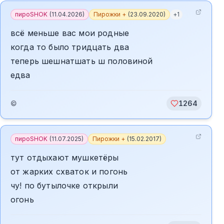
пироSHOK
(
11.04.2026
)
Пирожки +
(
23.09.2020
)
+
1
всё меньше вас мои родные
когда то было тридцать два
теперь шешнатшать ш половиной
едва
©
1264
пироSHOK
(
11.07.2025
)
Пирожки +
(
15.02.2017
)
тут отдыхают мушкетёры
от жарких схваток и погонь
чу! по бутылочке открыли
огонь