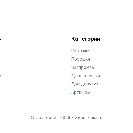
я
Категории
Пирожки
Порошки
Экспромты
и
Депрессяшки
Две девятки
Артишоки
© Поэторий -
2026
•
Хиор
•
hior.ru
Сделано с любовью к малым поэтическим формам