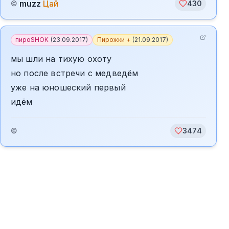
muzz
Цай
©
430
пироSHOK
(
23.09.2017
)
Пирожки +
(
21.09.2017
)
мы шли на тихую охоту
но после встречи с медведём
уже на юношеский первый
идём
©
3474