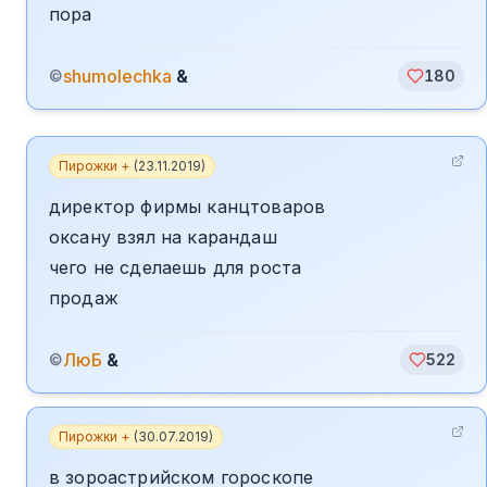
пора
shumolechka
&
©
180
Пирожки +
(
23.11.2019
)
директор фирмы канцтоваров
оксану взял на карандаш
чего не сделаешь для роста
продаж
ЛюБ
&
©
522
Пирожки +
(
30.07.2019
)
в зороастрийском гороскопе