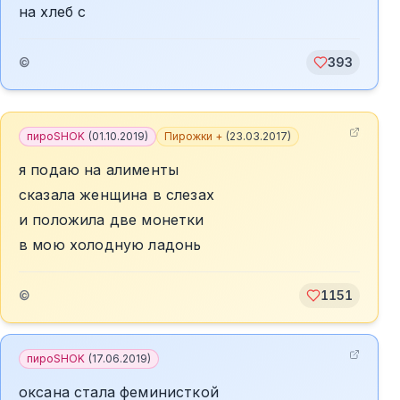
на хлеб с
©
393
пироSHOK
(
01.10.2019
)
Пирожки +
(
23.03.2017
)
я подаю на алименты
сказала женщина в слезах
и положила две монетки
в мою холодную ладонь
©
1151
пироSHOK
(
17.06.2019
)
оксана стала феминисткой