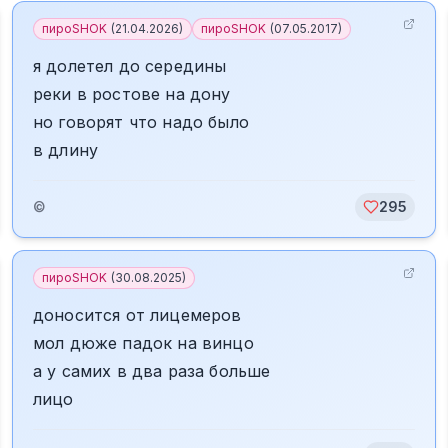
пироSHOK
(
21.04.2026
)
пироSHOK
(
07.05.2017
)
я долетел до середины
реки в ростове на дону
но говорят что надо было
в длину
©
295
пироSHOK
(
30.08.2025
)
доносится от лицемеров
мол дюже падок на винцо
а у самих в два раза больше
лицо