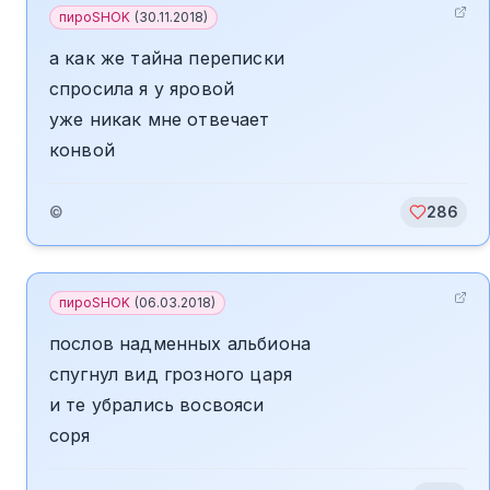
пироSHOK
(
30.11.2018
)
а как же тайна переписки
спросила я у яровой
уже никак мне отвечает
конвой
©
286
пироSHOK
(
06.03.2018
)
послов надменных альбиона
спугнул вид грозного царя
и те убрались восвояси
соря