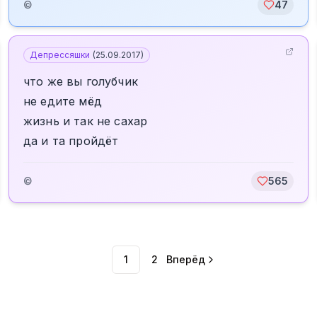
©
47
Депрессяшки
(
25.09.2017
)
что же вы голубчик
не едите мёд
жизнь и так не сахар
да и та пройдёт
©
565
1
2
Вперёд