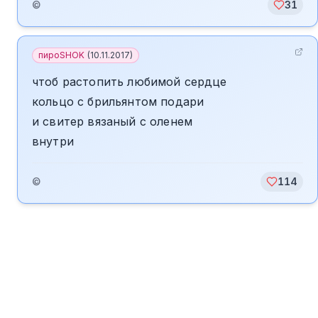
©
31
пироSHOK
(
10.11.2017
)
чтоб растопить любимой сердце
кольцо с брильянтом подари
и свитер вязаный с оленем
внутри
©
114