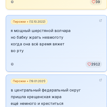
©
39
Пирожки +
(
12.10.2022
)
я мощный шерстяной волчара
но бабку жрать невмоготу
когда она всё время вяжет
во рту
©
2912
Пирожки +
(
19.01.2021
)
в центральный федеральный округ
пришла крещенская жара
ещё немного и креститься