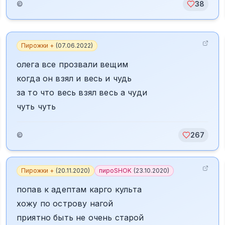
©
38
Пирожки +
(
07.06.2022
)
олега все прозвали вещим
когда он взял и весь и чудь
за то что весь взял весь а чуди
чуть чуть
©
267
Пирожки +
(
20.11.2020
)
пироSHOK
(
23.10.2020
)
попав к адептам карго культа
хожу по острову нагой
приятно быть не очень старой