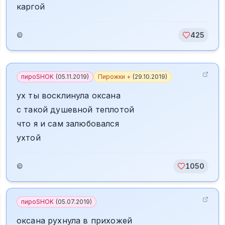
каргой
©
425
пироSHOK
(
05.11.2019
)
Пирожки +
(
29.10.2019
)
ух ты восклинула оксана
с такой душевной теплотой
что я и сам залюбовался
ухтой
©
1050
пироSHOK
(
05.07.2019
)
оксана рухнула в прихожей