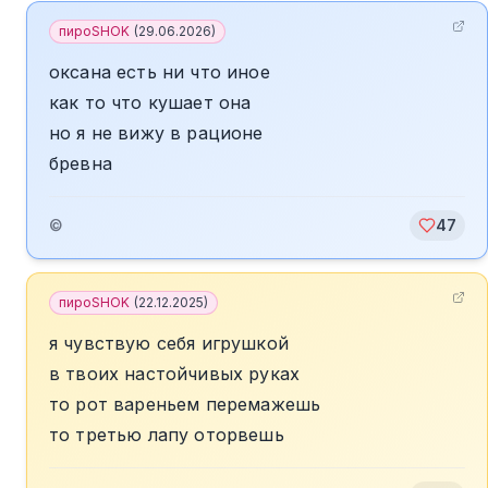
пироSHOK
(
29.06.2026
)
оксана есть ни что иное
как то что кушает она
но я не вижу в рационе
бревна
©
47
пироSHOK
(
22.12.2025
)
я чувствую себя игрушкой
в твоих настойчивых руках
то рот вареньем перемажешь
то третью лапу оторвешь