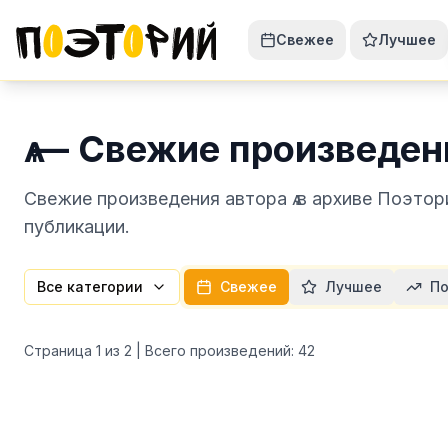
Свежее
Лучшее
ѧ — Свежие произведен
Свежие произведения автора ѧ в архиве Поэтор
публикации.
Все категории
Свежее
Лучшее
По
Страница
1
из
2
| Всего произведений:
42