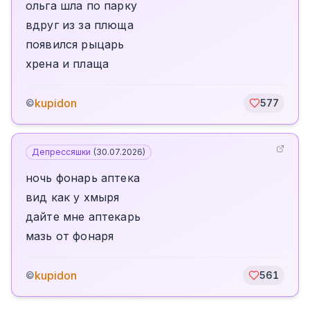
ольга шла по парку
вдруг из за плюща
появился рыцарь
хрена и плаща
kupidon
©
577
Депрессяшки
(
30.07.2026
)
ночь фонарь аптека
вид как у хмыря
дайте мне аптекарь
мазь от фонаря
kupidon
©
561