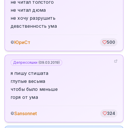
не читал толстого
не читал дюма
не хочу разрушить
девственность ума
ЮриСт
©
500
Депрессяшки
(
09.03.2019
)
я пишу стишата
глупые весьма
чтобы было меньше
горя от ума
Sansonnet
©
324