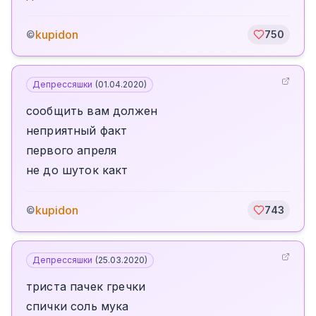
kupidon
©
750
Депрессяшки
(
01.04.2020
)
сообщить вам должен
неприятный факт
первого апреля
не до шуток какт
kupidon
©
743
Депрессяшки
(
25.03.2020
)
триста пачек гречки
спички соль мука