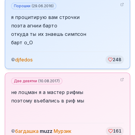
Порошки
(
29.06.2016
)
я процитирую вам строчки
поэта агнии барто
откуда ты их знаешь симпсон
барт о_О
djfedos
©
248
Две девятки
(
10.08.2017
)
не лоцман я а мастер рифмы
поэтому въебались в риф мы
багдашка
muzz
Мурзик
©
161