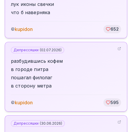
лук иконы свечки
что б наверняка
kupidon
©
652
Депрессяшки
(
02.07.2026
)
разбудившись кофем
в городе питра
пошагал филолаг
в сторону метра
kupidon
©
595
Депрессяшки
(
30.06.2026
)