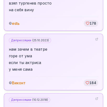
взял тургенев просто
на себя вину
estь
©
178
Депрессяшки
(
25.10.2023
)
нам зачем в театре
горе от ума
если ты актриса
у меня сама
Виконт
©
184
Депрессяшки
(
10.12.2018
)