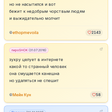
но не насытился и вот
бежит к недобрым чорствым людям
и выжидательно молчит
ethopmevoila
©
2143
пироSHOK
(
31.07.2016
)
зухру целует в интернете
какой то странный человек
она смущается канешна
но удаляться не спешит
Мейн Кун
©
58