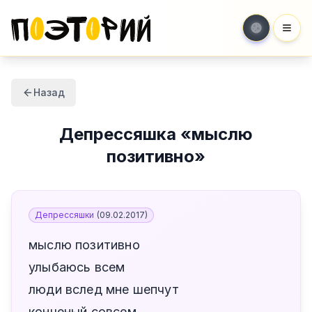
Мен
Назад
Депрессяшка
«
мыслю
позитивно
»
Депрессяшки
(
09.02.2017
)
мыслю позитивно
улыбаюсь всем
люди вслед мне шепчут
конченый совсем