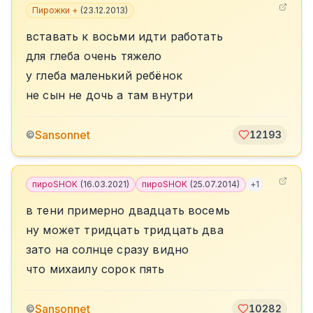
Пирожки +
(
23.12.2013
)
вставать к восьми идти работать
для глеба очень тяжело
у глеба маленький ребёнок
не сын не дочь а там внутри
Sansonnet
©
12193
пироSHOK
(
16.03.2021
)
пироSHOK
(
25.07.2014
)
+
1
в тени примерно двадцать восемь
ну может тридцать тридцать два
зато на солнце сразу видно
что михаилу сорок пять
Sansonnet
©
10282