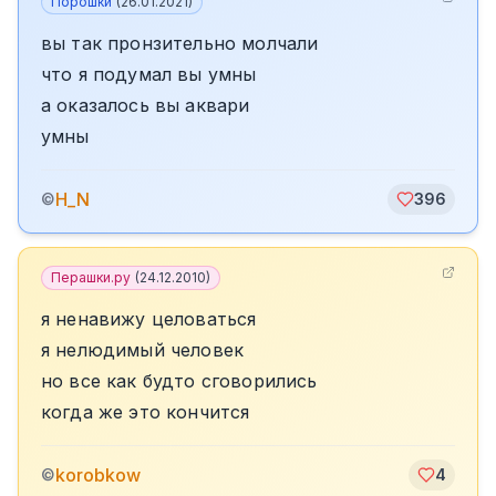
Порошки
(
26.01.2021
)
вы так пронзительно молчали
что я подумал вы умны
а оказалось вы аквари
умны
H_N
©
396
Перашки.ру
(
24.12.2010
)
я ненавижу целоваться
я нелюдимый человек
но все как будто сговорились
когда же это кончится
korobkow
©
4