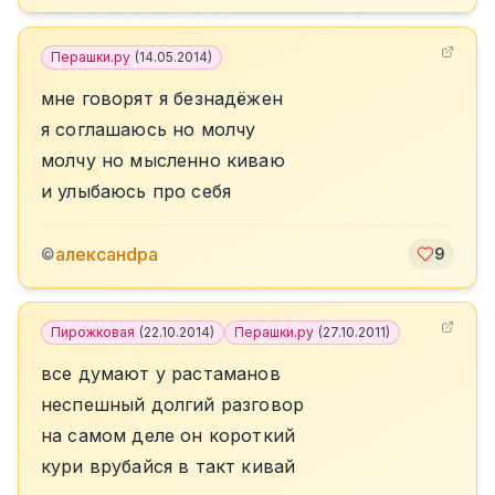
Перашки.ру
(
14.05.2014
)
мне говорят я безнадёжен
я соглашаюсь но молчу
молчу но мысленно киваю
и улыбаюсь про себя
алексанdра
©
9
Пирожковая
(
22.10.2014
)
Перашки.ру
(
27.10.2011
)
все думают у растаманов
неспешный долгий разговор
на самом деле он короткий
кури врубайся в такт кивай