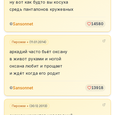
ну вот как будто вы косуха
средь панталонов кружевных
Sansonnet
©
14580
Пирожки +
(
11.01.2014
)
аркадий часто бьёт оксану
в живот руками и ногой
оксана любит и прощает
и ждёт когда его родит
Sansonnet
©
13918
Пирожки +
(
30.12.2013
)