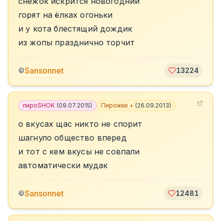
снежок искрится новогодний
горят на ёлках огоньки
и у кота блестящий дождик
из жопы празднично торчит
Sansonnet
©
13224
пироSHOK
(
09.07.2015
)
Пирожки +
(
26.09.2013
)
о вкусах щас никто не спорит
шагнуло общество вперед
и тот с кем вкусы не совпали
автоматически мудак
Sansonnet
©
12481