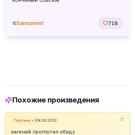
Sansonnet
©
718
Похожие произведения
Пирожки +
(
08.06.2015
)
евгений проглотил обиду