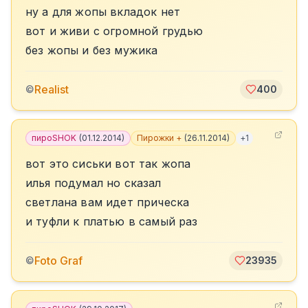
ну а для жопы вкладок нет
вот и живи с огромной грудью
без жопы и без мужика
Realist
©
400
пироSHOK
(
01.12.2014
)
Пирожки +
(
26.11.2014
)
+
1
вот это сиськи вот так жопа
илья подумал но сказал
светлана вам идет прическа
и туфли к платью в самый раз
Foto Graf
©
23935