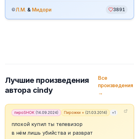
Л.М.
&
Мидори
©
3891
Все
Лучшие произведения
произведения
автора
cindy
→
пироSHOK
(
14.09.2024
)
Пирожки +
(
21.03.2014
)
+
1
плохой купил ты телевизор
в нём лишь убийства и разврат