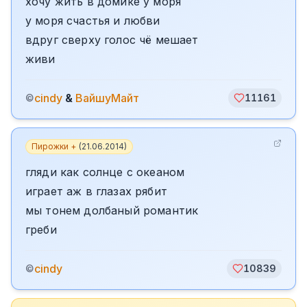
хочу жить в домике у моря
у моря счастья и любви
вдруг сверху голос чё мешает
живи
cindy
&
ВайшуМайт
©
11161
Пирожки +
(
21.06.2014
)
гляди как солнце с океаном
играет аж в глазах рябит
мы тонем долбаный романтик
греби
cindy
©
10839