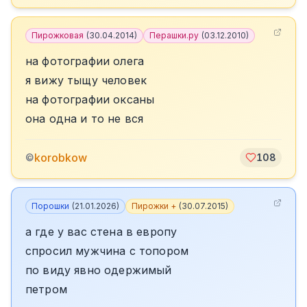
Пирожковая
(
30.04.2014
)
Перашки.ру
(
03.12.2010
)
на фотографии олега
я вижу тыщу человек
на фотографии оксаны
она одна и то не вся
korobkow
©
108
Порошки
(
21.01.2026
)
Пирожки +
(
30.07.2015
)
а где у вас стена в европу
спросил мужчина с топором
по виду явно одержимый
петром