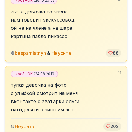
пироSHOK
(
29.10.2017
)
а это девочка на члене
нам говорит экскурсовод
ой не на члене а на шаре
картина пабло пикассо
bespamiatnyh
&
Неусита
©
88
пироSHOK
(
24.08.2019
)
тупая девочка на фото
с улыбкой смотрит на меня
вконтакте с аватарки ольги
пятидесяти с лишним лет
Неусита
©
202