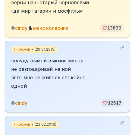
верни наш старый чорнобелый
где мир гагарин и мосфильм
cindy
&
макс колесник
©
13839
Пирожки +
(
20.01.2015
)
посуду вымой выкинь мусор
не разговаривай не ной
чего мне не жилось спокойно
одной
cindy
©
12517
Пирожки +
(
23.02.2016
)