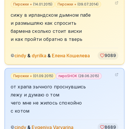
Пирожки +
(
14.01.2015
)
Пирожки +
(
09.07.2014
)
сижу в ирландском дымном пабе
и размышляю как спросить
бармена сколько стоит виски
и как пройти обратно в тверь
cindy
&
dyrilka
&
Елена Кошелева
©
9089
Пирожки +
(
01.09.2015
)
пироSHOK
(
28.06.2015
)
от храпа зычного проснувшись
лежу и думаю о том
чего мне не жилось спокойно
с котом
cindy
&
Evgeniya Varvarina
©
8689