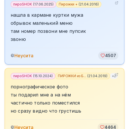
пироSHOK
(
17.06.2025
)
Пирожки +
(
21.04.2016
)
нашла в кармане куртки мужа
обрывок маленький меню
там номер позвони мне пупсик
звоню
Неусита
©
4507
пироSHOK
(
15.10.2024
)
ПИРОЖКИ из Б...
(
21.04.2019
)
+
2
порнографическое фото
ты подарил мне а на нём
частично только поместился
но сразу видно что грустишь
Неусита
©
4464