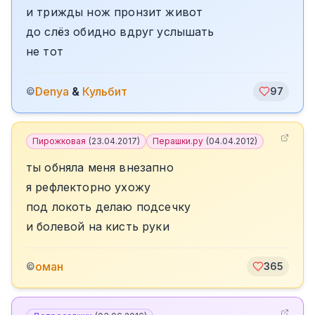
и трижды нож пронзит живот
до слёз обидно вдруг услышать
не тот
Denya
&
Кульбит
©
97
Пирожковая
(
23.04.2017
)
Перашки.ру
(
04.04.2012
)
ты обняла меня внезапно
я рефлекторно ухожу
под локоть делаю подсечку
и болевой на кисть руки
оман
©
365