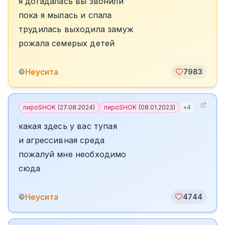
я догадалась вы звонили
пока я мылась и спала
трудилась выходила замуж
рожала семерых детей
Неусита
©
7983
пироSHOK
(
27.08.2024
)
пироSHOK
(
08.01.2023
)
+
4
какая здесь у вас тупая
и агрессивная среда
пожалуй мне необходимо
сюда
Неусита
©
4744