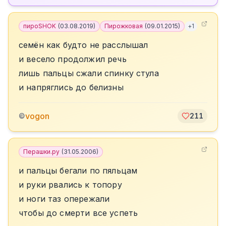
пироSHOK
(
03.08.2019
)
Пирожковая
(
09.01.2015
)
+
1
семён как будто не расслышал
и весело продолжил речь
лишь пальцы сжали спинку стула
и напряглись до белизны
vogon
©
211
Перашки.ру
(
31.05.2006
)
и пальцы бегали по пяльцам
и руки рвались к топору
и ноги таз опережали
чтобы до смерти все успеть