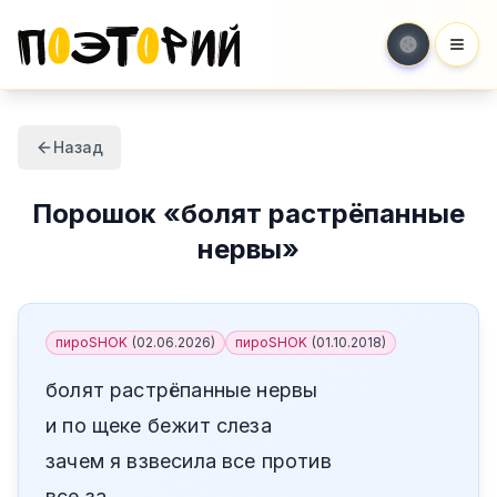
Мен
Назад
Порошок
«
болят растрёпанные
нервы
»
пироSHOK
(
02.06.2026
)
пироSHOK
(
01.10.2018
)
болят растрёпанные нервы
и по щеке бежит слеза
зачем я взвесила все против
все за