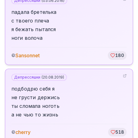
Депрессяшки
(
03.06.2016
)
падала бретелька
с твоего плеча
я бежать пытался
ноги волоча
Sansonnet
©
180
Депрессяшки
(
20.08.2019
)
подбодрю себя я
не грусти держись
ты сломала ноготь
а не чью то жизнь
cherry
©
518