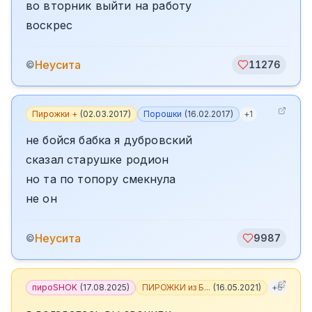
во вторник выйти на работу
воскрес
Неусита
©
11276
Пирожки +
(
02.03.2017
)
Порошки
(
16.02.2017
)
+
1
не бойся бабка я дубровский
сказал старушке родион
но та по топору смекнула
не он
Неусита
©
9987
пироSHOK
(
17.08.2025
)
ПИРОЖКИ из Б...
(
16.05.2021
)
+
6