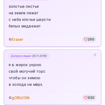
золотые листья
на земле лежат
с неба клочья шерсти
белых медвежат
Eraser
©
260
Депрессяшки
(
25.11.2016
)
я в жирок укрою
свой могучий торс
чтобы он зимою
в холода не мёрз
gORIzONt
©
630