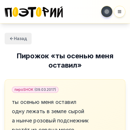
Мен
Назад
Пирожок
«
ты осенью меня
оставил
»
пироSHOK
(
09.03.2017
)
ты осенью меня оставил
одну лежать в земле сырой
а нынче розовый подснежник
растёт из сердца моего