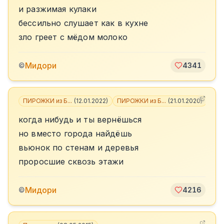
и разжимая кулаки
бессильно слушает как в кухне
зло греет с мёдом молоко
Мидори
©
4341
ПИРОЖКИ из Б...
(
12.01.2022
)
ПИРОЖКИ из Б...
(
21.01.2020
)
+
6
когда нибудь и ты вернёшься
но вместо города найдёшь
вьюнок по стенам и деревья
проросшие сквозь этажи
Мидори
©
4216