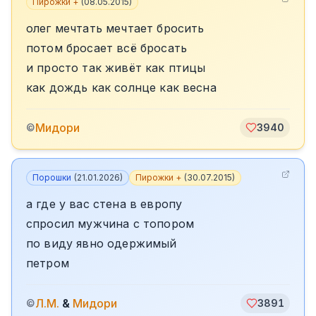
Пирожки +
(
08.05.2015
)
олег мечтать мечтает бросить
потом бросает всё бросать
и просто так живёт как птицы
как дождь как солнце как весна
Мидори
©
3940
Порошки
(
21.01.2026
)
Пирожки +
(
30.07.2015
)
а где у вас стена в европу
спросил мужчина с топором
по виду явно одержимый
петром
Л.М.
&
Мидори
©
3891