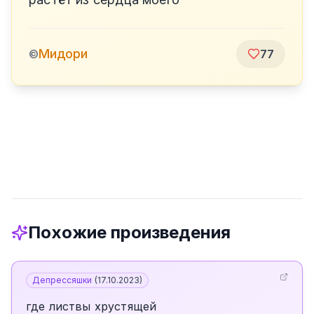
Мидори
©
77
Похожие произведения
Депрессяшки
(
17.10.2023
)
где листвы хрустящей