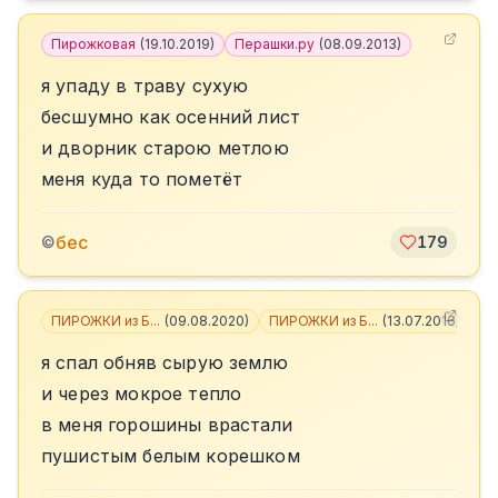
Пирожковая
(
19.10.2019
)
Перашки.ру
(
08.09.2013
)
я упаду в траву сухую
бесшумно как осенний лист
и дворник старою метлою
меня куда то пометёт
бес
©
179
ПИРОЖКИ из Б...
(
09.08.2020
)
ПИРОЖКИ из Б...
(
13.07.2016
)
+
1
я спал обняв сырую землю
и через мокрое тепло
в меня горошины врастали
пушистым белым корешком