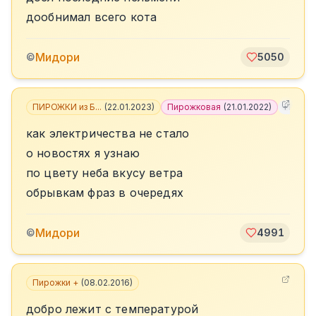
дообнимал всего кота
Мидори
©
5050
ПИРОЖКИ из Б...
(
22.01.2023
)
Пирожковая
(
21.01.2022
)
+
11
как электричества не стало
о новостях я узнаю
по цвету неба вкусу ветра
обрывкам фраз в очередях
Мидори
©
4991
Пирожки +
(
08.02.2016
)
добро лежит с температурой