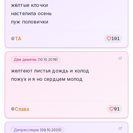
жёлтые клочки
настелила осень
луж половички
TA
©
191
Две девятки
(
10.10.2018
)
желтеют листья дождь и холод
пожух и я но сердцем молод
Слава
©
91
Депрессяшки
(
09.10.2020
)