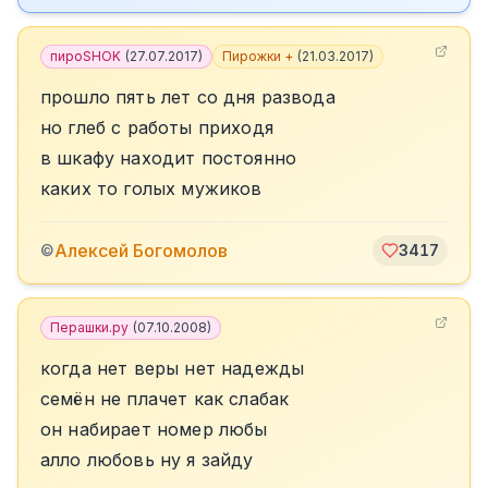
пироSHOK
(
27.07.2017
)
Пирожки +
(
21.03.2017
)
прошло пять лет со дня развода
но глеб с работы приходя
в шкафу находит постоянно
каких то голых мужиков
Алексей Богомолов
©
3417
Перашки.ру
(
07.10.2008
)
когда нет веры нет надежды
семён не плачет как слабак
он набирает номер любы
алло любовь ну я зайду