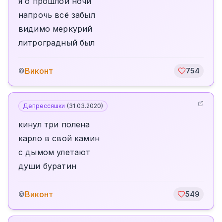
я о прошлой ночи
напрочь всё забыл
видимо меркурий
литроградный был
Виконт
©
754
Депрессяшки
(
31.03.2020
)
кинул три полена
карло в свой камин
с дымом улетают
души буратин
Виконт
©
549