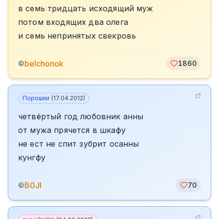
в семь тридцать исходящий муж
потом входящих два олега
и семь непринятых свекровь
belchonok
©
1860
Порошки
(
17.04.2012
)
четвёртый год любовник анны
от мужа прячется в шкафу
не ест не спит зубрит осанны
кунгфу
B0JI
©
70