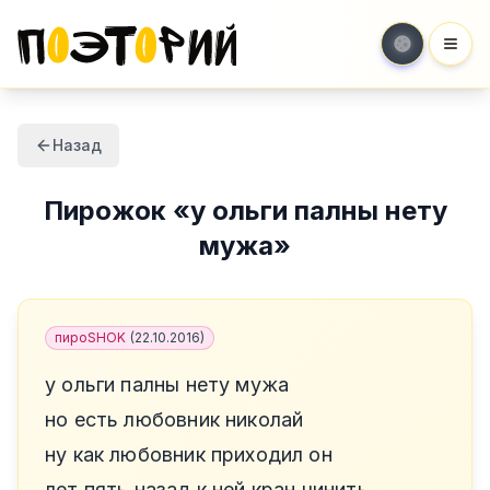
Мен
Назад
Пирожок
«
у ольги палны нету
мужа
»
пироSHOK
(
22.10.2016
)
у ольги палны нету мужа
но есть любовник николай
ну как любовник приходил он
лет пять назад к ней кран чинить