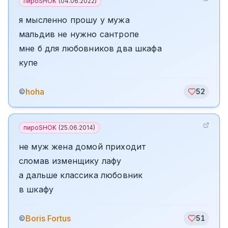
пироSHOK
(
04.06.2022
)
я мысленно прошу у мужа
мальдив не нужно сантропе
мне б для любовников два шкафа
купе
hoha
©
52
пироSHOK
(
25.06.2014
)
не муж жена домой приходит
сломав изменщику лафу
а дальше классика любовник
в шкафу
Boris Fortus
©
51