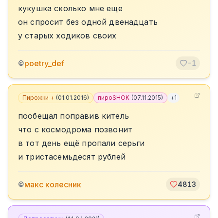
кукушка сколько мне еще
он спросит без одной двенадцать
у старых ходиков своих
poetry_def
©
-1
Пирожки +
(
01.01.2016
)
пироSHOK
(
07.11.2015
)
+
1
пообещал поправив китель
что с космодрома позвонит
в тот день ещё пропали серьги
и тристасемьдесят рублей
макс колесник
©
4813