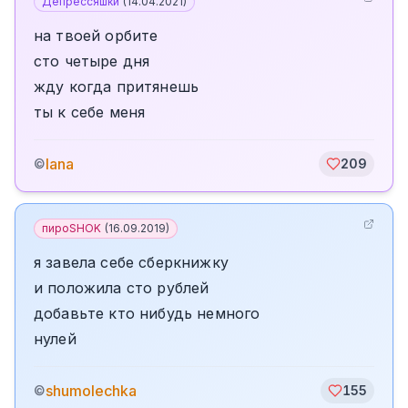
Депрессяшки
(
14.04.2021
)
на твоей орбите
сто четыре дня
жду когда притянешь
ты к себе меня
lana
©
209
пироSHOK
(
16.09.2019
)
я завела себе сберкнижку
и положила сто рублей
добавьте кто нибудь немного
нулей
shumolechka
©
155