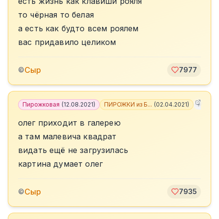
есть жизнь как клавиши рояля
то чёрная то белая
а есть как будто всем роялем
вас придавило целиком
Сыр
©
7977
Пирожковая
(
12.08.2021
)
ПИРОЖКИ из Б...
(
02.04.2021
)
+
3
олег приходит в галерею
а там малевича квадрат
видать ещё не загрузилась
картина думает олег
Сыр
©
7935