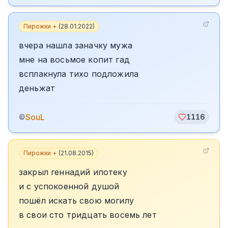
Пирожки +
(
28.01.2022
)
вчера нашла заначку мужа
мне на восьмое копит гад
всплакнула тихо подложила
деньжат
SouL
©
1116
Пирожки +
(
21.08.2015
)
закрыл геннадий ипотеку
и с успокоенной душой
пошёл искать свою могилу
в свои сто тридцать восемь лет