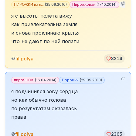
ПИРОЖКИ из Б...
(
25.09.2016
)
Пирожковая
(
17.10.2014
)
+
4
я с высоты полёта вижу
как привлекательна земля
и снова проклинаю крылья
что не дают по ней ползти
filipolya
©
3214
пироSHOK
(
16.04.2014
)
Порошки
(
29.09.2013
)
я подчинился зову сердца
но как обычно голова
по результатам оказалась
права
filipolya
©
2365