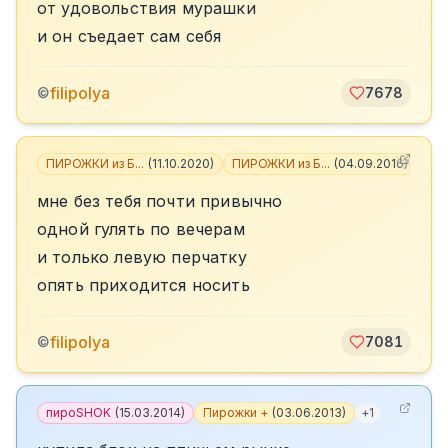
от удовольствия мурашки
и он съедает сам себя
filipolya
©
7678
ПИРОЖКИ из Б...
(
11.10.2020
)
ПИРОЖКИ из Б...
(
04.09.2016
)
+
3
мне без тебя почти привычно
одной гулять по вечерам
и только левую перчатку
опять приходится носить
filipolya
©
7081
пироSHOK
(
15.03.2014
)
Пирожки +
(
03.06.2013
)
+
1