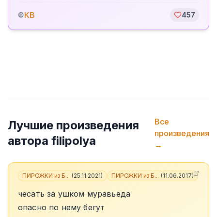
КВ
©
457
Все
Лучшие произведения
произведения
автора
filipolya
→
ПИРОЖКИ из Б...
(
25.11.2021
)
ПИРОЖКИ из Б...
(
11.06.2017
)
+
3
чесать за ушком муравьеда
опасно по нему бегут