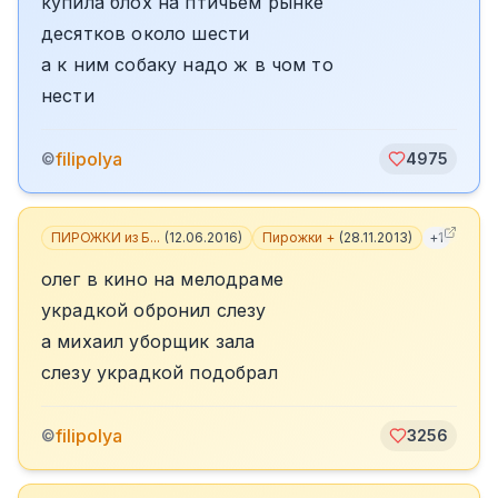
купила блох на птичьем рынке
десятков около шести
а к ним собаку надо ж в чом то
нести
filipolya
©
4975
ПИРОЖКИ из Б...
(
12.06.2016
)
Пирожки +
(
28.11.2013
)
+
1
олег в кино на мелодраме
украдкой обронил слезу
а михаил уборщик зала
слезу украдкой подобрал
filipolya
©
3256