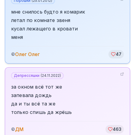
Порошки
(
25.01.2012
)
мне снилось будто я комарик
летал по комнате звеня
кусал лежащего в кровати
меня
Олег Олег
©
47
Депрессяшки
(
24.11.2022
)
за окном всё тот же
запевала дождь
да и ты всё та же
только спишь да жрёшь
ДМ
©
463