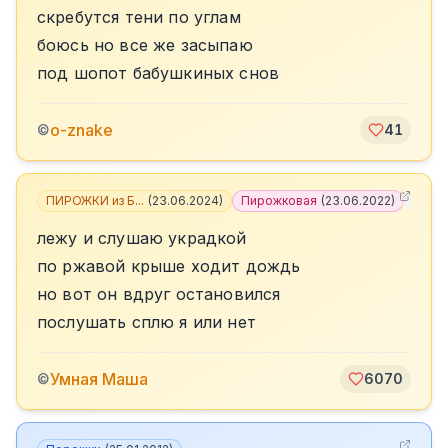
скребутся тени по углам
боюсь но все же засыпаю
под шопот бабушкиных снов
o-znake
©
41
ПИРОЖКИ из Б...
(
23.06.2024
)
Пирожковая
(
23.06.2022
)
+
9
лежу и слушаю украдкой
по ржавой крыше ходит дождь
но вот он вдруг остановился
послушать сплю я или нет
Умная Маша
©
6070