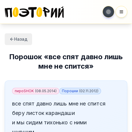
Мен
Назад
Порошок
«
все спят давно лишь
мне не спится
»
пироSHOK
(
08.05.2014
)
Порошки
(
02.11.2012
)
все спят давно лишь мне не спится
беру листок карандаши
и мы сидим тихонько с ними
шуршим