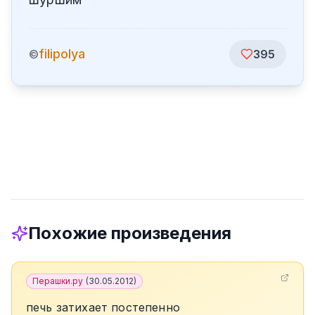
filipolya
©
395
Похожие произведения
Перашки.ру
(
30.05.2012
)
печь затихает постепенно