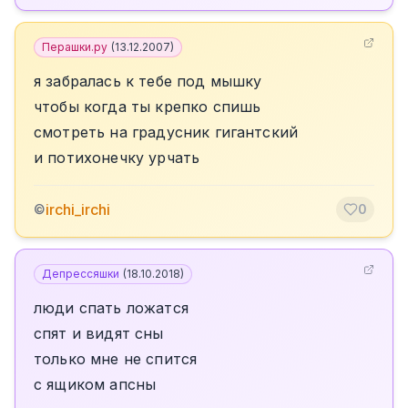
Перашки.ру
(
13.12.2007
)
я забралась к тебе под мышку
чтобы когда ты крепко спишь
смотреть на градусник гигантский
и потихонечку урчать
irchi_irchi
©
0
Депрессяшки
(
18.10.2018
)
люди спать ложатся
спят и видят сны
только мне не спится
с ящиком апсны