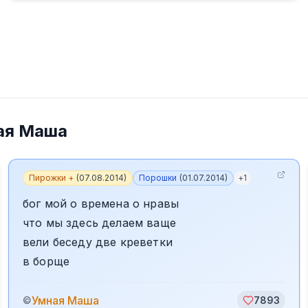
ая Маша
Пирожки +
(
07.08.2014
)
Порошки
(
01.07.2014
)
+
1
бог мой о времена о нравы
что мы здесь делаем ваще
вели беседу две креветки
в борще
Умная Маша
©
7893