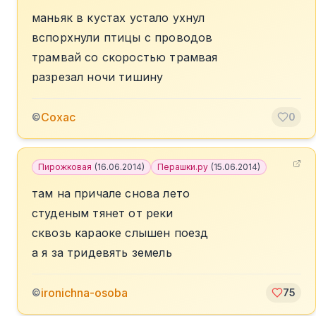
маньяк в кустах устало ухнул
вспорхнули птицы с проводов
трамвай со скоростью трамвая
разрезал ночи тишину
Сохас
©
0
Пирожковая
(
16.06.2014
)
Перашки.ру
(
15.06.2014
)
там на причале снова лето
студеным тянет от реки
сквозь караоке слышен поезд
а я за тридевять земель
ironichna-osoba
©
75