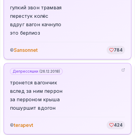
гулкий звон трамвая
перестук колёс
вдруг вагон качнуло
это берлиоз
Sansonnet
©
784
Депрессяшки
(
26.12.2018
)
тронется вагончик
вслед за ним перрон
за перроном крыша
пошуршит вдогон
terapevt
©
424