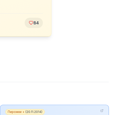
84
Пирожки +
(
20.11.2014
)