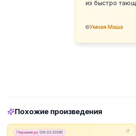
из быстро тающ
Умная Маша
©
Похожие произведения
Перашки.ру
(
06.03.2008
)