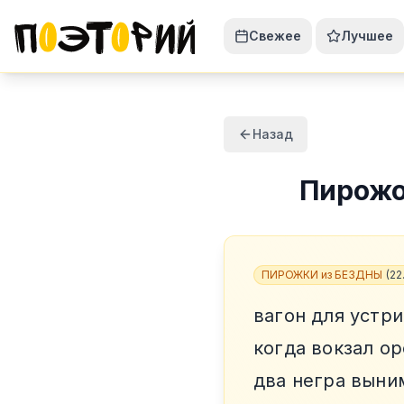
Свежее
Лучшее
Назад
Пирож
ПИРОЖКИ из БЕЗДНЫ
(
22
вагон для устр
когда вокзал ор
два негра выни