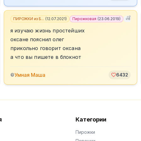
ПИРОЖКИ из Б...
(
12.07.2021
)
Пирожковая
(
23.06.2019
)
+
4
я изучаю жизнь простейших
оксане пояснил олег
прикольно говорит оксана
а что вы пишете в блокнот
Умная Маша
©
6432
я
Категории
Пирожки
Порошки