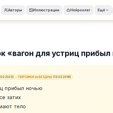
Авторы
Иллюстрации
Нейроолег
Ещё
ок
«
вагон для устриц прибыл
.03.2023
)
ПИРОЖКИ из БЕЗДНЫ
(
13.03.2018
)
иц прибыл ночью
се затих
мают тело