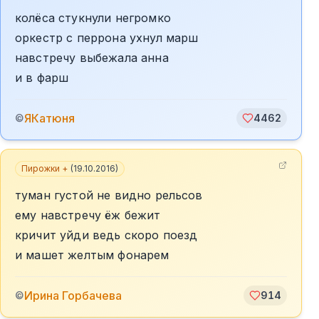
колёса стукнули негромко
оркестр с перрона ухнул марш
навстречу выбежала анна
и в фарш
ЯКатюня
©
4462
Пирожки +
(
19.10.2016
)
туман густой не видно рельсов
ему навстречу ёж бежит
кричит уйди ведь скоро поезд
и машет желтым фонарем
Ирина Горбачева
©
914