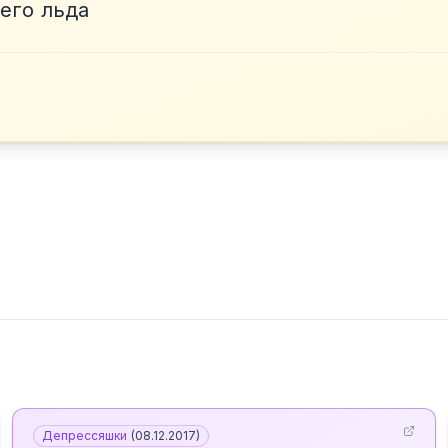
его льда
Депрессяшки
(
08.12.2017
)