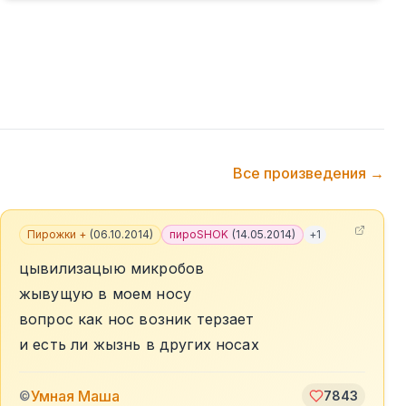
Все произведения →
Пирожки +
(
06.10.2014
)
пироSHOK
(
14.05.2014
)
+
1
цывилизацыю микробов
жывущую в моем носу
вопрос как нос возник терзает
и есть ли жызнь в других носах
Умная Маша
©
7843