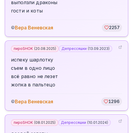
выползли драконы
гости и коты
Вера Веневская
©
2257
пироSHOK
(
20.08.2025
)
Депрессяшки
(
13.09.2023
)
испеку шарлотку
съем в одно лицо
всё равно не лезет
жопка в пальтецо
Вера Веневская
©
1296
пироSHOK
(
08.01.2025
)
Депрессяшки
(
10.01.2024
)