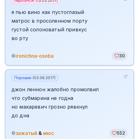
пироSHOK
(
13.03.2017
)
я пью вино как пустоглазый
матрос в просоленном порту
густой солоноватый привкус
во рту
ironichna-osoba
©
30
Порошки
(
03.06.2017
)
джон леннон жалобно промолвил
что субмарина не годна
но макаревич грозно рявкнул
до дна
зажатый
&
мюс
©
552