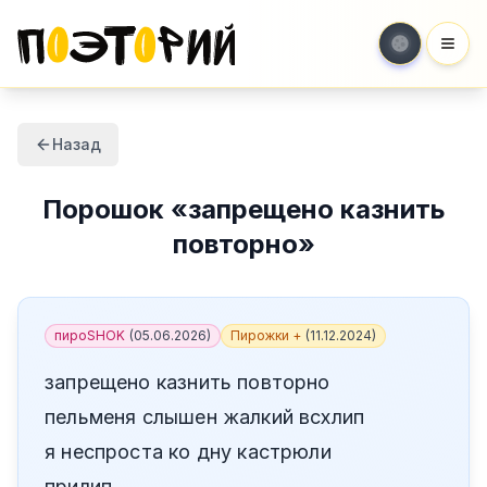
Мен
Назад
Порошок
«
запрещено казнить
повторно
»
пироSHOK
(
05.06.2026
)
Пирожки +
(
11.12.2024
)
запрещено казнить повторно
пельменя слышен жалкий всхлип
я неспроста ко дну кастрюли
прилип