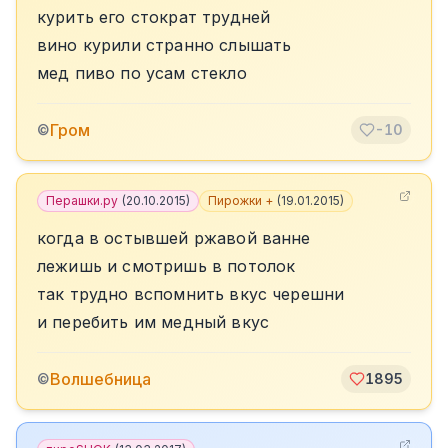
курить его стократ трудней
вино курили странно слышать
мед пиво по усам стекло
Гром
©
-10
Перашки.ру
(
20.10.2015
)
Пирожки +
(
19.01.2015
)
когда в остывшей ржавой ванне
лежишь и смотришь в потолок
так трудно вспомнить вкус черешни
и перебить им медный вкус
Волшебница
©
1895