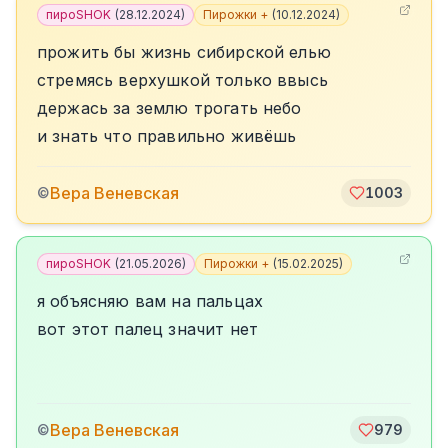
пироSHOK
(
28.12.2024
)
Пирожки +
(
10.12.2024
)
прожить бы жизнь сибирской елью
стремясь верхушкой только ввысь
держась за землю трогать небо
и знать что правильно живёшь
Вера Веневская
©
1003
пироSHOK
(
21.05.2026
)
Пирожки +
(
15.02.2025
)
я объясняю вам на пальцах
вот этот палец значит нет
Вера Веневская
©
979