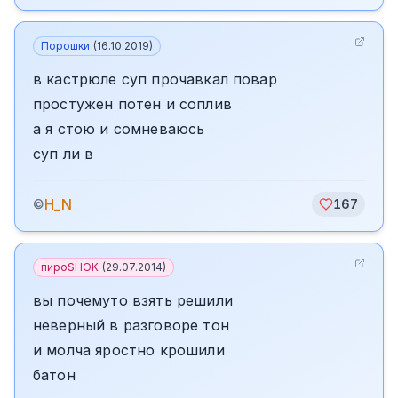
Порошки
(
16.10.2019
)
в кастрюле суп прочавкал повар
простужен потен и соплив
а я стою и сомневаюсь
суп ли в
H_N
©
167
пироSHOK
(
29.07.2014
)
вы почемуто взять решили
неверный в разговоре тон
и молча яростно крошили
батон