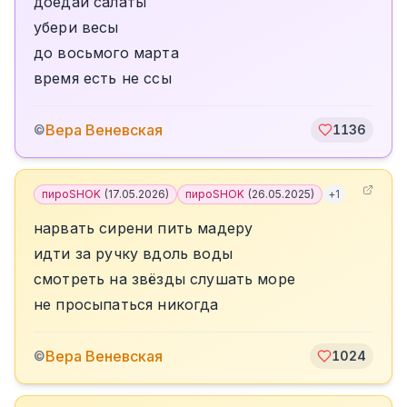
доедай салаты
убери весы
до восьмого марта
время есть не ссы
Вера Веневская
©
1136
пироSHOK
(
17.05.2026
)
пироSHOK
(
26.05.2025
)
+
1
нарвать сирени пить мадеру
идти за ручку вдоль воды
смотреть на звёзды слушать море
не просыпаться никогда
Вера Веневская
©
1024