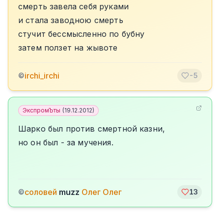
смерть завела себя руками
и стала заводною смерть
стучит бессмысленно по бубну
затем ползет на жывоте
irchi_irchi
©
-5
ЭкспромЪты
(
19.12.2012
)
Шарко был против смертной казни,
но он был - за мучения.
соловей
muzz
Олег Олег
©
13