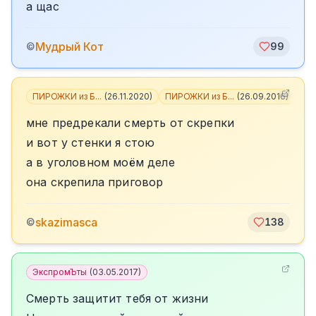
а щас
Мудрый Кот
©
99
ПИРОЖКИ из Б...
(
26.11.2020
)
ПИРОЖКИ из Б...
(
26.09.2016
)
+
2
мне предрекали смерть от скрепки
и вот у стенки я стою
а в уголовном моём деле
она скрепила приговор
skazimasca
©
138
ЭкспромЪты
(
03.05.2017
)
Смерть защитит тебя от жизни