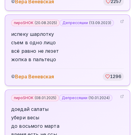
Вера Веневская
©
2257
пироSHOK
(
20.08.2025
)
Депрессяшки
(
13.09.2023
)
испеку шарлотку
съем в одно лицо
всё равно не лезет
жопка в пальтецо
Вера Веневская
©
1296
пироSHOK
(
08.01.2025
)
Депрессяшки
(
10.01.2024
)
доедай салаты
убери весы
до восьмого марта
время есть не ссы