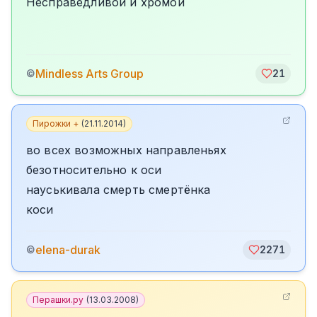
Несправедливой и хромой
Mindless Arts Group
©
21
Пирожки +
(
21.11.2014
)
во всех возможных направленьях
безотносительно к оси
науськивала смерть смертёнка
коси
elena-durak
©
2271
Перашки.ру
(
13.03.2008
)