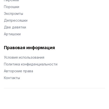
Порошки
Экспромты
Депрессяшки
Две девятки
Артишоки
Правовая информация
Условия использования
Политика конфиденциальности
Авторские права
Контакты
© Поэторий -
2026
•
Хиор
•
hior.ru
Сделано с любовью к малым поэтическим формам