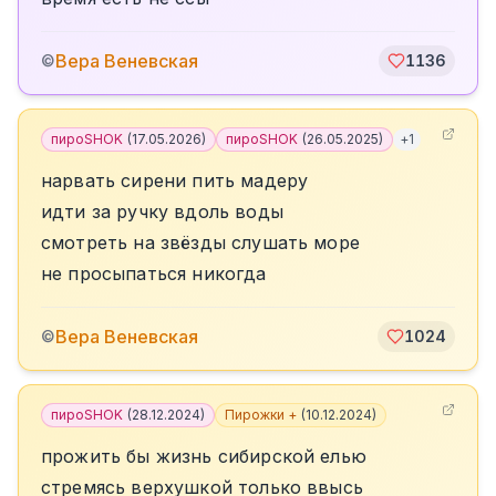
Вера Веневская
©
1136
пироSHOK
(
17.05.2026
)
пироSHOK
(
26.05.2025
)
+
1
нарвать сирени пить мадеру
идти за ручку вдоль воды
смотреть на звёзды слушать море
не просыпаться никогда
Вера Веневская
©
1024
пироSHOK
(
28.12.2024
)
Пирожки +
(
10.12.2024
)
прожить бы жизнь сибирской елью
стремясь верхушкой только ввысь