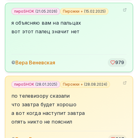
пироSHOK
(
21.05.2026
)
Пирожки +
(
15.02.2025
)
я объясняю вам на пальцах
вот этот палец значит нет
Вера Веневская
©
979
пироSHOK
(
28.01.2025
)
Пирожки +
(
28.08.2024
)
по телевизору сказали
что завтра будет хорошо
а вот когда наступит завтра
опять никто не пояснил