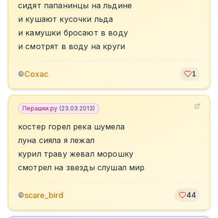
сидят папанинцы на льдине
и кушают кусочки льда
и камушки бросают в воду
и смотрят в воду на круги
Сохас
©
1
Перашки.ру
(
23.03.2013
)
костер горел река шумела
луна сияла я лежал
курил траву жевал морошку
смотрел на звезды слушал мир
scare_bird
©
44