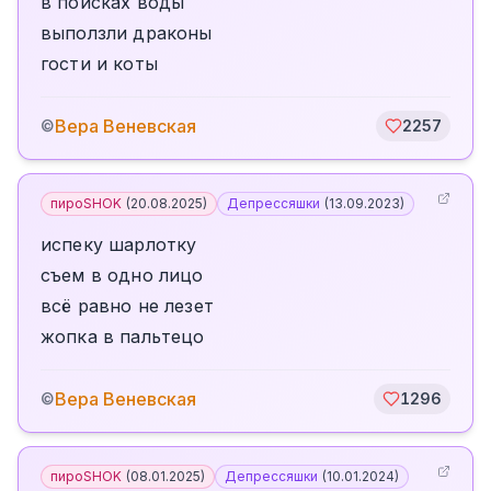
в поисках воды
выползли драконы
гости и коты
Вера Веневская
©
2257
пироSHOK
(
20.08.2025
)
Депрессяшки
(
13.09.2023
)
испеку шарлотку
съем в одно лицо
всё равно не лезет
жопка в пальтецо
Вера Веневская
©
1296
пироSHOK
(
08.01.2025
)
Депрессяшки
(
10.01.2024
)