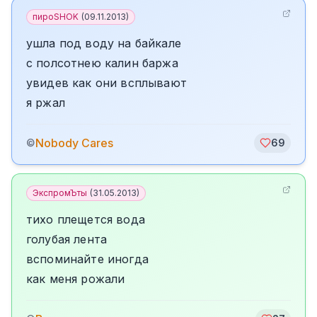
пироSHOK
(
09.11.2013
)
ушла под воду на байкале
с полсотнею калин баржа
увидев как они всплывают
я ржал
Nobody Cares
©
69
ЭкспромЪты
(
31.05.2013
)
тихо плещется вода
голубая лента
вспоминайте иногда
как меня рожали