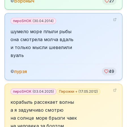
Вороныч
©
27
пироSHOK
(
30.04.2014
)
шумело море плыли рыбы
она смотрела молча вдаль
и только мысли шевелили
вуаль
пурзя
©
49
пироSHOK
(
03.04.2025
)
Пирожки +
(
17.05.2012
)
корабыль рассекает волны
а я задумчиво смотрю
на солнце море брызги чаек
на человека за бортом