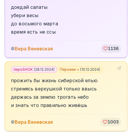
доедай салаты
убери весы
до восьмого марта
время есть не ссы
Вера Веневская
©
1136
пироSHOK
(
28.12.2024
)
Пирожки +
(
10.12.2024
)
прожить бы жизнь сибирской елью
стремясь верхушкой только ввысь
держась за землю трогать небо
и знать что правильно живёшь
Вера Веневская
©
1003