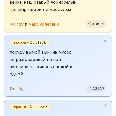
верни наш старый чорнобелый
где мир гагарин и мосфильм
cindy
&
макс колесник
©
13839
Пирожки +
(
20.01.2015
)
посуду вымой выкинь мусор
не разговаривай не ной
чего мне не жилось спокойно
одной
cindy
©
12517
Пирожки +
(
23.02.2016
)