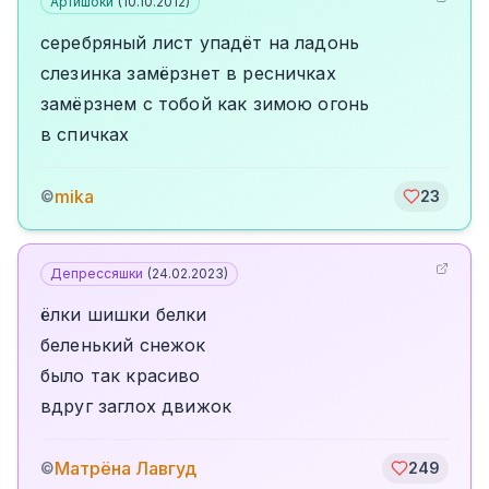
Артишоки
(
10.10.2012
)
серебряный лист упадёт на ладонь
слезинка замёрзнет в ресничках
замёрзнем с тобой как зимою огонь
в спичках
mika
©
23
Депрессяшки
(
24.02.2023
)
ёлки шишки белки
беленький снежок
было так красиво
вдруг заглох движок
Матрёна Лавгуд
©
249