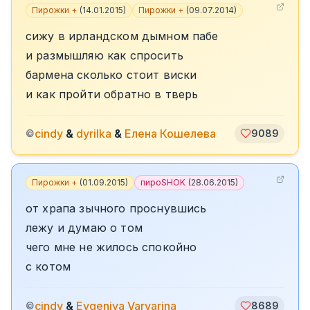
Пирожки +
(
14.01.2015
)
Пирожки +
(
09.07.2014
)
сижу в ирландском дымном пабе
и размышляю как спросить
бармена сколько стоит виски
и как пройти обратно в тверь
cindy
&
dyrilka
&
Елена Кошелева
©
9089
Пирожки +
(
01.09.2015
)
пироSHOK
(
28.06.2015
)
от храпа зычного проснувшись
лежу и думаю о том
чего мне не жилось спокойно
с котом
cindy
&
Evgeniya Varvarina
©
8689