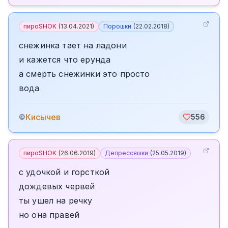
пироSHOK
(
13.04.2021
)
Порошки
(
22.02.2018
)
снежинка тает на ладони
и кажется что ерунда
а смерть снежинки это просто
вода
Кисычев
©
556
пироSHOK
(
26.06.2019
)
Депрессяшки
(
25.05.2019
)
с удочкой и горсткой
дождевых червей
ты ушел на речку
но она правей