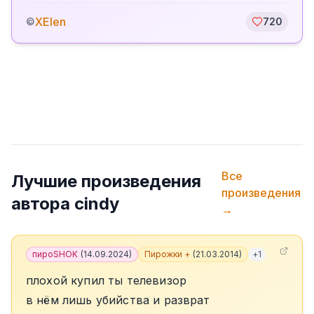
XElen
©
720
Все
Лучшие произведения
произведения
автора
cindy
→
пироSHOK
(
14.09.2024
)
Пирожки +
(
21.03.2014
)
+
1
плохой купил ты телевизор
в нём лишь убийства и разврат