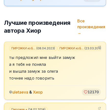
Все
Лучшие произведения
произведения
автора
Хиор
→
ПИРОЖКИ из Б...
(
08.04.2023
)
ПИРОЖКИ из Б...
(
23.03.2018
)
+
3
ты предложил мне выйти замуж
а я тебя не поняла
и вышла замуж за олега
точнее надо говорить
uletaeva
&
Хиор
©
12170
Пирожки +
(
14.02.2014
)