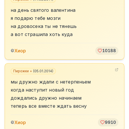
на день святого валентина
я подарю тебе мозги
на дровосека ты не тянешь
а вот страшила хоть куда
Хиор
©
10188
Пирожки +
(
05.01.2014
)
мы дружно ждали с нетерпеньем
когда наступит новый год
дождались дружно начинаем
теперь все вместе ждать весну
Хиор
©
9910