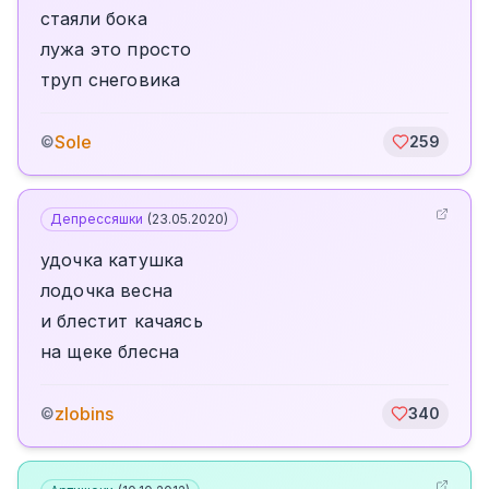
стаяли бока
лужа это просто
труп снеговика
Sole
©
259
Депрессяшки
(
23.05.2020
)
удочка катушка
лодочка весна
и блестит качаясь
на щеке блесна
zlobins
©
340