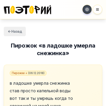
Мен
Назад
Пирожок
«
в ладошке умерла
снежинка
»
Пирожки +
(
06.12.2018
)
в ладошке умерла снежинка
став просто капелькой воды
вот так и ты умрешь когда то
слезинкой на моей щеке