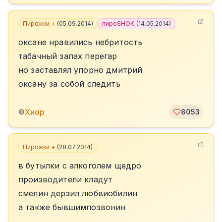
Пирожки +
(
05.09.2014
)
пироSHOK
(
14.05.2014
)
оксане нравились небритость
табачный запах перегар
но заставлял упорно дмитрий
оксану за собой следить
Хиор
©
8053
Пирожки +
(
28.07.2014
)
в бутылки с алкоголем щедро
производители кладут
смелин дерзил любвиобилин
а также бывшимпозвонин