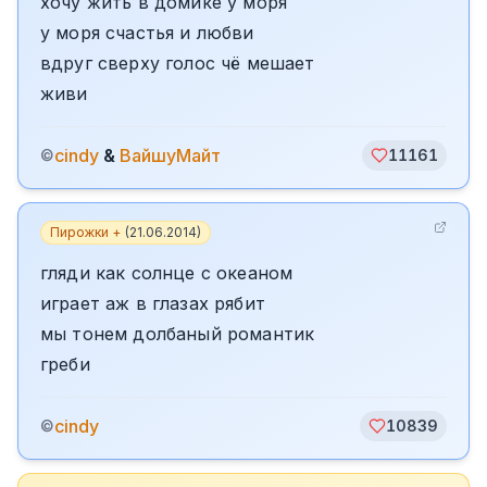
хочу жить в домике у моря
у моря счастья и любви
вдруг сверху голос чё мешает
живи
cindy
&
ВайшуМайт
©
11161
Пирожки +
(
21.06.2014
)
гляди как солнце с океаном
играет аж в глазах рябит
мы тонем долбаный романтик
греби
cindy
©
10839