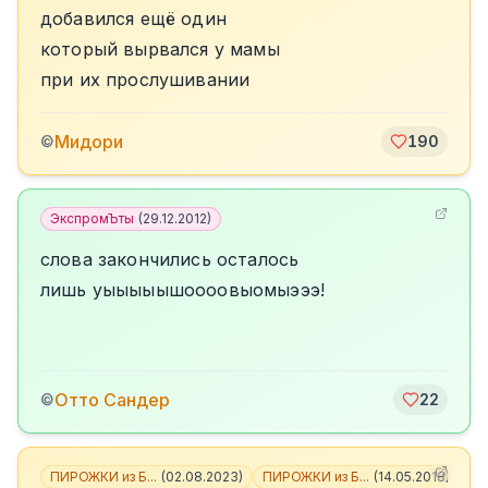
добавился ещё один
который вырвался у мамы
при их прослушивании
Мидори
©
190
ЭкспромЪты
(
29.12.2012
)
слова закончились осталось
лишь уыыыыышоооовыомыэээ!
Отто Сандер
©
22
ПИРОЖКИ из Б...
(
02.08.2023
)
ПИРОЖКИ из Б...
(
14.05.2018
)
+
3