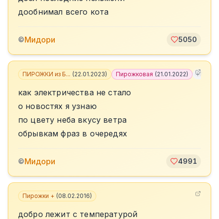
дообнимал всего кота
Мидори
©
5050
ПИРОЖКИ из Б...
(
22.01.2023
)
Пирожковая
(
21.01.2022
)
+
11
как электричества не стало
о новостях я узнаю
по цвету неба вкусу ветра
обрывкам фраз в очередях
Мидори
©
4991
Пирожки +
(
08.02.2016
)
добро лежит с температурой