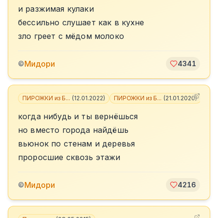
и разжимая кулаки
бессильно слушает как в кухне
зло греет с мёдом молоко
Мидори
©
4341
ПИРОЖКИ из Б...
(
12.01.2022
)
ПИРОЖКИ из Б...
(
21.01.2020
)
+
6
когда нибудь и ты вернёшься
но вместо города найдёшь
вьюнок по стенам и деревья
проросшие сквозь этажи
Мидори
©
4216