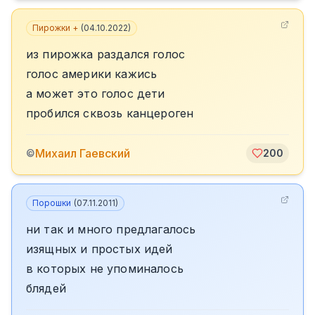
Пирожки +
(
04.10.2022
)
из пирожка раздался голос
голос америки кажись
а может это голос дети
пробился сквозь канцероген
Михаил Гаевский
©
200
Порошки
(
07.11.2011
)
ни так и много предлагалось
изящных и простых идей
в которых не упоминалось
блядей