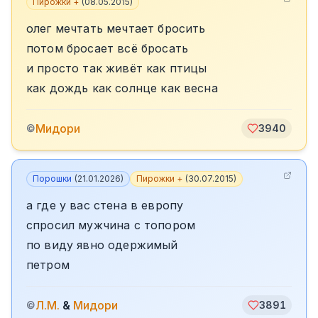
Пирожки +
(
08.05.2015
)
олег мечтать мечтает бросить
потом бросает всё бросать
и просто так живёт как птицы
как дождь как солнце как весна
Мидори
©
3940
Порошки
(
21.01.2026
)
Пирожки +
(
30.07.2015
)
а где у вас стена в европу
спросил мужчина с топором
по виду явно одержимый
петром
Л.М.
&
Мидори
©
3891