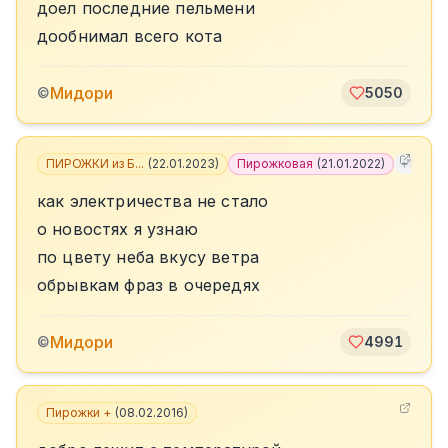
доел последние пельмени
дообнимал всего кота
Мидори
©
5050
ПИРОЖКИ из Б...
(
22.01.2023
)
Пирожковая
(
21.01.2022
)
+
11
как электричества не стало
о новостях я узнаю
по цвету неба вкусу ветра
обрывкам фраз в очередях
Мидори
©
4991
Пирожки +
(
08.02.2016
)