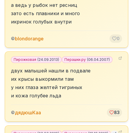
а ведь у рыбок нет ресниц
зато есть плавники и много
икринок голубых внутри
blondorange
©
0
Пирожковая
(
24.09.2013
)
Перашки.ру
(
06.04.2007
)
двух малышей нашли в подвале
их крысы выкормили там
у них глаза желтей тигриных
и кожа голубее льда
дядюшКаа
©
83