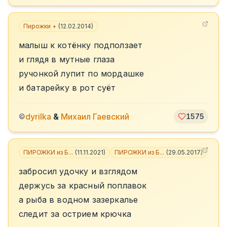
Пирожки +
(
12.02.2014
)
малыш к котёнку подползает
и глядя в мутные глаза
ручонкой лупит по мордашке
и батарейку в рот суёт
dyrilka
&
Михаил Гаевский
©
1575
ПИРОЖКИ из Б...
(
11.11.2021
)
ПИРОЖКИ из Б...
(
29.05.2017
)
+
2
забросил удочку и взглядом
держусь за красный поплавок
а рыба в водном зазеркалье
следит за острием крючка