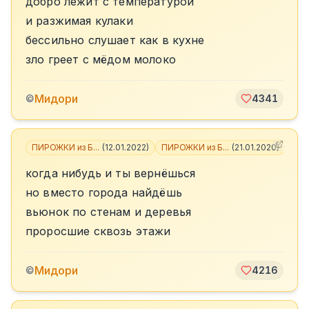
добро лежит с температурой
и разжимая кулаки
бессильно слушает как в кухне
зло греет с мёдом молоко
Мидори
©
4341
ПИРОЖКИ из Б...
(
12.01.2022
)
ПИРОЖКИ из Б...
(
21.01.2020
)
+
6
когда нибудь и ты вернёшься
но вместо города найдёшь
вьюнок по стенам и деревья
проросшие сквозь этажи
Мидори
©
4216