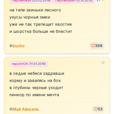
Пирожковая
(
23.03.2019
)
Пирожковая
(
10.10.2013
)
+
1
на теле заиньки лесного
укусы чорныя змеи
уже не так трепещет хвостик
и шорстка больше не блестит
bucho
©
398
пироSHOK
(
11.01.2016
)
в седые небеса задравши
корму и завалясь на бок
в глубины черные уходит
линкор по имени мечта
Май Айнсель
©
53