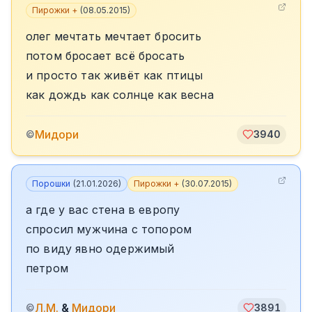
Пирожки +
(
08.05.2015
)
олег мечтать мечтает бросить
потом бросает всё бросать
и просто так живёт как птицы
как дождь как солнце как весна
Мидори
©
3940
Порошки
(
21.01.2026
)
Пирожки +
(
30.07.2015
)
а где у вас стена в европу
спросил мужчина с топором
по виду явно одержимый
петром
Л.М.
&
Мидори
©
3891