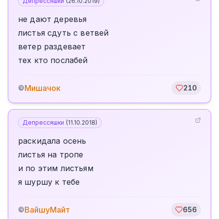
Депрессяшки
(
26.10.2019
)
не дают деревья
листья сдуть с ветвей
ветер раздевает
тех кто послабей
Мишачок
©
210
Депрессяшки
(
11.10.2018
)
раскидала осень
листья на тропе
и по этим листьям
я шуршу к тебе
ВайшуМайт
©
656