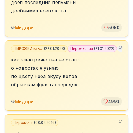
доел последние пельмени
дообнимал всего кота
Мидори
©
5050
ПИРОЖКИ из Б...
(
22.01.2023
)
Пирожковая
(
21.01.2022
)
+
11
как электричества не стало
о новостях я узнаю
по цвету неба вкусу ветра
обрывкам фраз в очередях
Мидори
©
4991
Пирожки +
(
08.02.2016
)