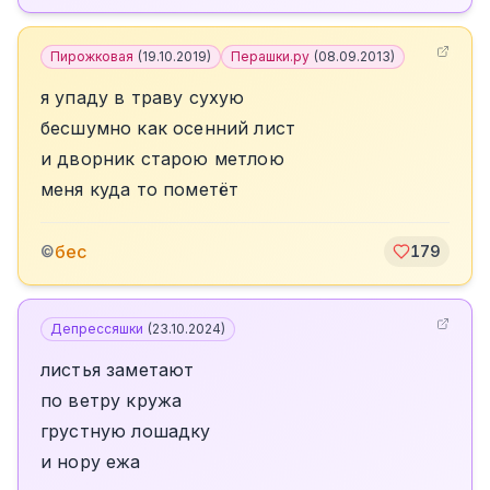
Пирожковая
(
19.10.2019
)
Перашки.ру
(
08.09.2013
)
я упаду в траву сухую
бесшумно как осенний лист
и дворник старою метлою
меня куда то пометёт
бес
©
179
Депрессяшки
(
23.10.2024
)
листья заметают
по ветру кружа
грустную лошадку
и нору ежа