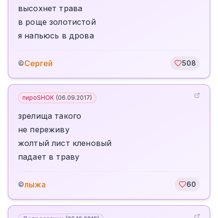
высохнет трава
в роще золотистой
я напьюсь в дрова
Сергей
©
508
пироSHOK
(
06.09.2017
)
зрелища такого
не переживу
жолтый лист кленовый
падает в траву
лыжа
©
60