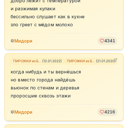
добро лежит с температурой
и разжимая кулаки
бессильно слушает как в кухне
зло греет с мёдом молоко
Мидори
©
4341
ПИРОЖКИ из Б...
(
12.01.2022
)
ПИРОЖКИ из Б...
(
21.01.2020
)
+
6
когда нибудь и ты вернёшься
но вместо города найдёшь
вьюнок по стенам и деревья
проросшие сквозь этажи
Мидори
©
4216