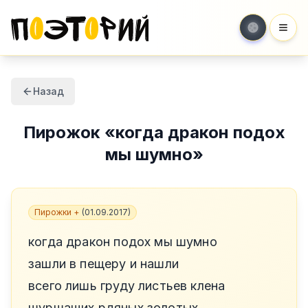
Мен
Назад
Пирожок
«
когда дракон подох
мы шумно
»
Пирожки +
(
01.09.2017
)
когда дракон подох мы шумно
зашли в пещеру и нашли
всего лишь груду листьев клена
шуршащих рдяных золотых