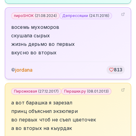
пироSHOK
(
21.08.2024
)
Депрессяшки
(
24.11.2016
)
восемь мухоморов
скушала сырых
жизнь дерьмо во первых
вкусно во вторых
jordana
©
813
Пирожковая
(
27.12.2017
)
Перашки.ру
(
08.01.2013
)
а вот барашка я зарезал
принц объяснил экзюпери
во первых чтоб не съел цветочек
а во вторых на кыурдак