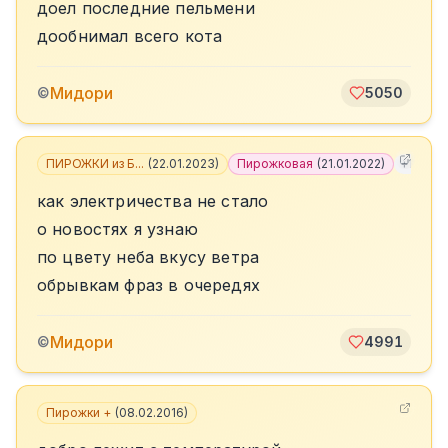
доел последние пельмени
дообнимал всего кота
Мидори
©
5050
ПИРОЖКИ из Б...
(
22.01.2023
)
Пирожковая
(
21.01.2022
)
+
11
как электричества не стало
о новостях я узнаю
по цвету неба вкусу ветра
обрывкам фраз в очередях
Мидори
©
4991
Пирожки +
(
08.02.2016
)