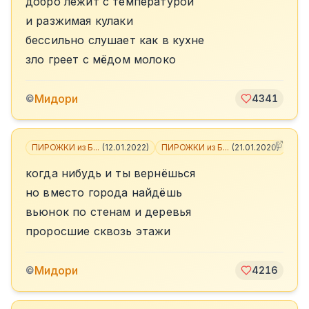
добро лежит с температурой
и разжимая кулаки
бессильно слушает как в кухне
зло греет с мёдом молоко
Мидори
©
4341
ПИРОЖКИ из Б...
(
12.01.2022
)
ПИРОЖКИ из Б...
(
21.01.2020
)
+
6
когда нибудь и ты вернёшься
но вместо города найдёшь
вьюнок по стенам и деревья
проросшие сквозь этажи
Мидори
©
4216