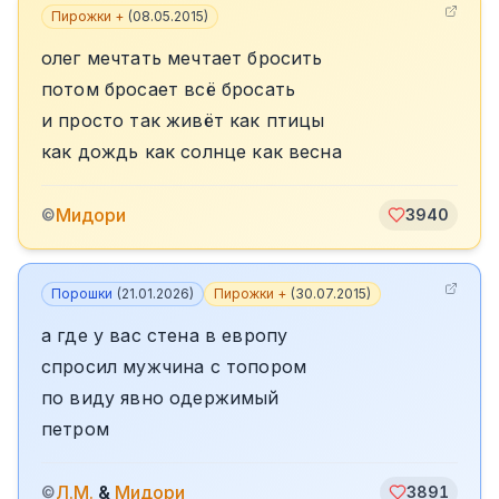
Пирожки +
(
08.05.2015
)
олег мечтать мечтает бросить
потом бросает всё бросать
и просто так живёт как птицы
как дождь как солнце как весна
Мидори
©
3940
Порошки
(
21.01.2026
)
Пирожки +
(
30.07.2015
)
а где у вас стена в европу
спросил мужчина с топором
по виду явно одержимый
петром
Л.М.
&
Мидори
©
3891