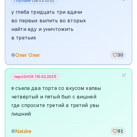
Порошки
(
28.03.2012
)
у глеба тридцать три адачи
во первых выпить во вторых
найти еду и уничтожить
в третьих
Олег Олег
©
30
пироSHOK
(
10.02.2021
)
я съела два торта со вкусом халвы
четвёртый и пятый был с вишней
где спросите третий а третий увы
лишний
Natalie
©
91