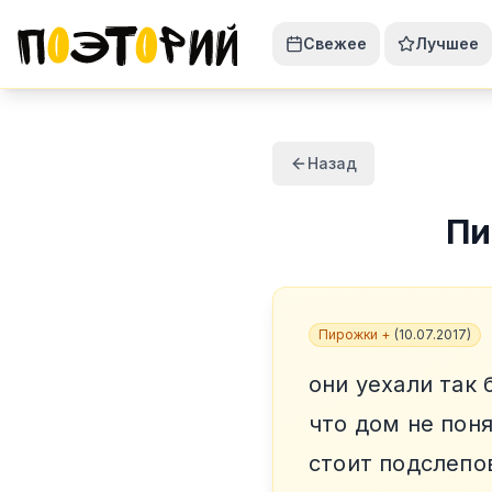
Свежее
Лучшее
Назад
Пи
Пирожки +
(
10.07.2017
)
они уехали так
что дом не пон
стоит подслепо