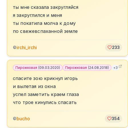
ты мне сказала закругляйся
я закруглился и меня
ты покатила молча к дому
по свежевспаханной земле
irchi_irchi
©
233
Пирожковая
(
09.03.2020
)
Пирожковая
(
24.08.2018
)
+
3
спасите зою крикнул игорь
и вылетая из окна
успел заметить краем глаза
что трое кинулись спасать
bucho
©
354