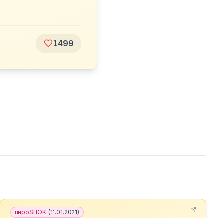
1499
пироSHOK
(
11.01.2021
)