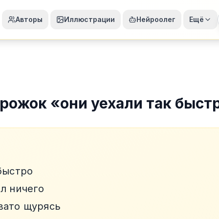
Авторы
Иллюстрации
Нейроолег
Ещё
рожок
«
они уехали так быст
 быстро
ял ничего
вато щурясь