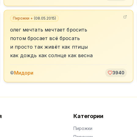
Пирожки +
(
08.05.2015
)
олег мечтать мечтает бросить
потом бросает всё бросать
и просто так живёт как птицы
как дождь как солнце как весна
Мидори
©
3940
я
Категории
Пирожки
Порошки