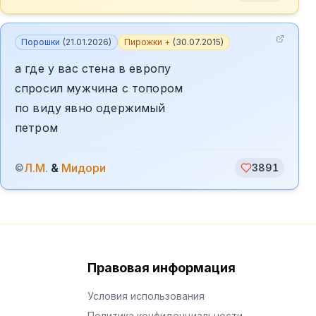
Порошки
(
21.01.2026
)
Пирожки +
(
30.07.2015
)
а где у вас стена в европу
спросил мужчина с топором
по виду явно одержимый
петром
Л.М.
&
Мидори
©
3891
Правовая информация
Условия использования
Политика конфиденциальности