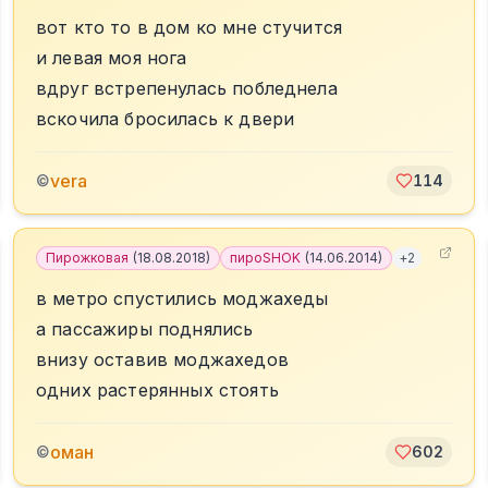
вот кто то в дом ко мне стучится
и левая моя нога
вдруг встрепенулась побледнела
вскочила бросилась к двери
vera
©
114
Пирожковая
(
18.08.2018
)
пироSHOK
(
14.06.2014
)
+
2
в метро спустились моджахеды
а пассажиры поднялись
внизу оставив моджахедов
одних растерянных стоять
оман
©
602