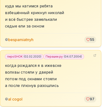
куда мы катимся ребята
взбешённый крикнул николай
и всё быстрее замелькали
седые ели за окном
bespamiatnyh
©
55
пироSHOK
(
02.02.2020
)
Перашки.ру
(
04.07.2004
)
когда рождался я в ижевске
волхвы стояли у дверей
потом под окнами стояли
а после плюнув разошлись
al cogol
©
97