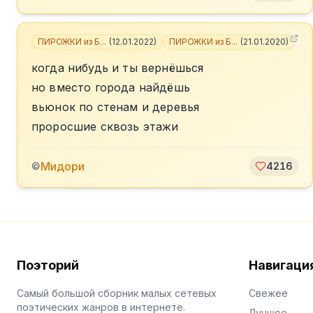
ПИРОЖКИ из Б...
(
12.01.2022
)
ПИРОЖКИ из Б...
(
21.01.2020
)
+
6
когда нибудь и ты вернёшься
но вместо города найдёшь
вьюнок по стенам и деревья
проросшие сквозь этажи
Мидори
©
4216
Поэторий
Навигаци
Самый большой сборник малых сетевых
Свежее
поэтических жанров в интернете.
Лучшее