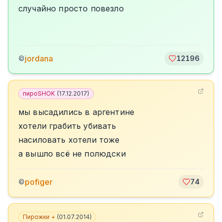
случайно просто повезло
jordana
©
12196
пироSHOK
(
17.12.2017
)
мы высадились в аргентине
хотели грабить убивать
насиловать хотели тоже
а вышло всё не полюдски
pofiger
©
74
Пирожки +
(
01.07.2014
)