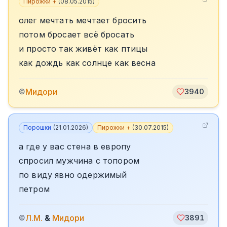
Пирожки +
(
08.05.2015
)
олег мечтать мечтает бросить
потом бросает всё бросать
и просто так живёт как птицы
как дождь как солнце как весна
Мидори
©
3940
Порошки
(
21.01.2026
)
Пирожки +
(
30.07.2015
)
а где у вас стена в европу
спросил мужчина с топором
по виду явно одержимый
петром
Л.М.
&
Мидори
©
3891