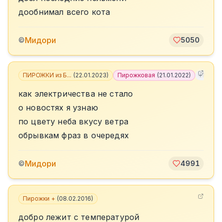
дообнимал всего кота
Мидори
©
5050
ПИРОЖКИ из Б...
(
22.01.2023
)
Пирожковая
(
21.01.2022
)
+
11
как электричества не стало
о новостях я узнаю
по цвету неба вкусу ветра
обрывкам фраз в очередях
Мидори
©
4991
Пирожки +
(
08.02.2016
)
добро лежит с температурой