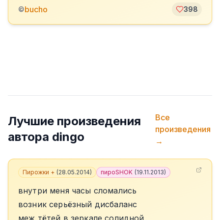
bucho
©
398
Все
Лучшие произведения
произведения
автора
dingo
→
Пирожки +
(
28.05.2014
)
пироSHOK
(
19.11.2013
)
внутри меня часы сломались
возник серьёзный дисбаланс
меж тётей в зеркале солидной