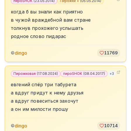
пироSHOK
(
23.05.2014
)
Пирожки +
(
05.05.2014
)
когда б вы знали как приятно
в чужой враждебной вам стране
толкнув прохожего услышать
родное слово пидарас
dingo
©
11769
Пирожковая
(
17.08.2024
)
пироSHOK
(
08.04.2017
)
+
3
евгений спёр три табурета
а вдруг придут к нему друзья
а вдруг повеситься захочут
а он им милости прошу
dingo
©
10714