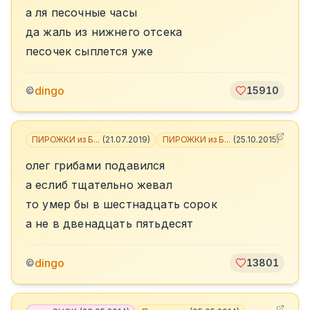
а ля песочные часы
да жаль из нижнего отсека
песочек сыплется уже
dingo
©
15910
ПИРОЖКИ из Б...
(
21.07.2019
)
ПИРОЖКИ из Б...
(
25.10.2015
)
+
4
олег грибами подавился
а еслиб тщательно жевал
то умер бы в шестнадцать сорок
а не в двенадцать пятьдесят
dingo
©
13801