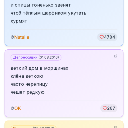
и спицы тоненько звенят
чтоб тёплым шарфиком укутать
хурмят
Natalie
©
4784
Депрессяшки
(
01.08.2016
)
ветхий дом в морщинах
клёна веткою
часто черепицу
чешет редкую
ОК
©
267