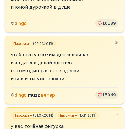
и юной дурочкой в душе
dingo
©
16189
Пирожки +
(
02.01.2015
)
чтоб стать плохим для человека
всегда всё делай для него
потом один разок не сделай
и всё и ты уже плохой
dingo
muzz
ветер
©
15949
Пирожки +
(
31.07.2014
)
Пирожки +
(
15.11.2013
)
у вас точёная фигурка