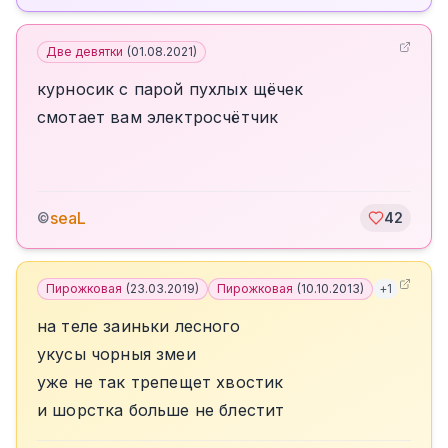
Две девятки
(
01.08.2021
)
курносик с парой пухлых щёчек
cмотает вам электросчётчик
seaL
©
42
Пирожковая
(
23.03.2019
)
Пирожковая
(
10.10.2013
)
+
1
на теле заиньки лесного
укусы чорныя змеи
уже не так трепещет хвостик
и шорстка больше не блестит