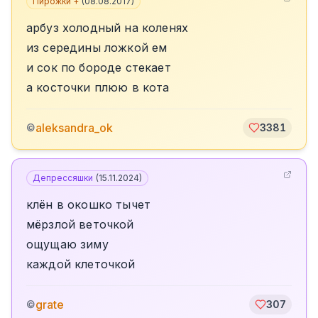
Пирожки +
(
08.08.2017
)
арбуз холодный на коленях
из середины ложкой ем
и сок по бороде стекает
а косточки плюю в кота
aleksandra_ok
©
3381
Депрессяшки
(
15.11.2024
)
клён в окошко тычет
мёрзлой веточкой
ощущаю зиму
каждой клеточкой
grate
©
307