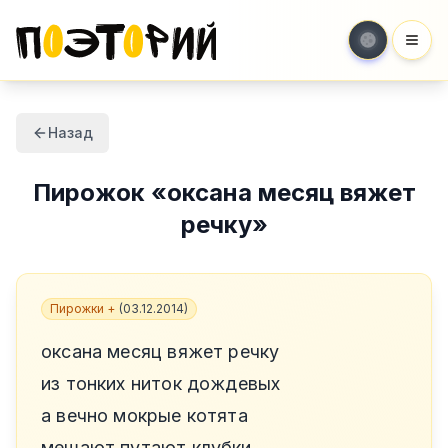
Мен
Назад
Пирожок
«
оксана месяц вяжет
речку
»
Пирожки +
(
03.12.2014
)
оксана месяц вяжет речку
из тонких ниток дождевых
а вечно мокрые котята
мешают путают клубки