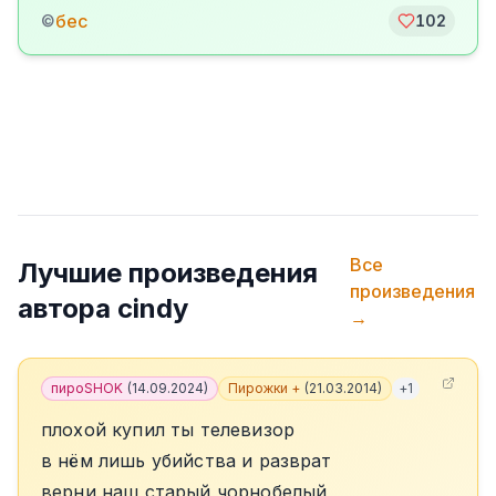
бес
©
102
Все
Лучшие произведения
произведения
автора
cindy
→
пироSHOK
(
14.09.2024
)
Пирожки +
(
21.03.2014
)
+
1
плохой купил ты телевизор
в нём лишь убийства и разврат
верни наш старый чорнобелый