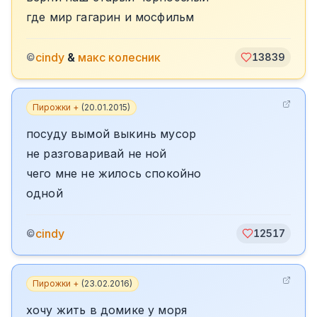
где мир гагарин и мосфильм
cindy
&
макс колесник
©
13839
Пирожки +
(
20.01.2015
)
посуду вымой выкинь мусор
не разговаривай не ной
чего мне не жилось спокойно
одной
cindy
©
12517
Пирожки +
(
23.02.2016
)
хочу жить в домике у моря