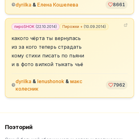
dyrilka
&
Елена Кошелева
©
8661
пироSHOK
(
22.10.2014
)
Пирожки +
(
10.09.2014
)
какого чёрта ты вернулась
из за кого теперь страдать
кому стихи писать по пьяни
и в фото вилкой тыкать чьё
dyrilka
&
lenushonok
&
макс
©
7962
колесник
Поэторий