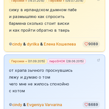
Пирожки +
(
14.01.2015
)
Пирожки +
(
09.07.2014
)
сижу в ирландском дымном пабе
и размышляю как спросить
бармена сколько стоит виски
и как пройти обратно в тверь
cindy
&
dyrilka
&
Елена Кошелева
©
9089
Пирожки +
(
01.09.2015
)
пироSHOK
(
28.06.2015
)
от храпа зычного проснувшись
лежу и думаю о том
чего мне не жилось спокойно
с котом
cindy
&
Evgeniya Varvarina
©
8689