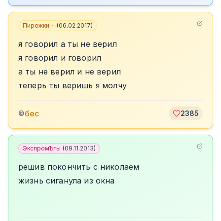
Пирожки +
(
06.02.2017
)
я говорил а ты не верил
я говорил и говорил
а ты не верил и не верил
теперь ты веришь я молчу
бес
©
2385
ЭкспромЪты
(
09.11.2013
)
решив покончить с николаем
жизнь сиганула из окна