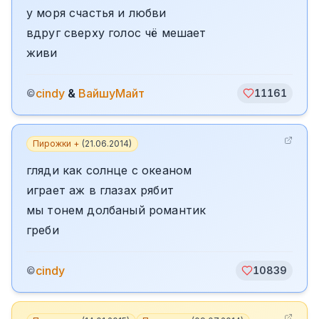
у моря счастья и любви
вдруг сверху голос чё мешает
живи
cindy
&
ВайшуМайт
©
11161
Пирожки +
(
21.06.2014
)
гляди как солнце с океаном
играет аж в глазах рябит
мы тонем долбаный романтик
греби
cindy
©
10839