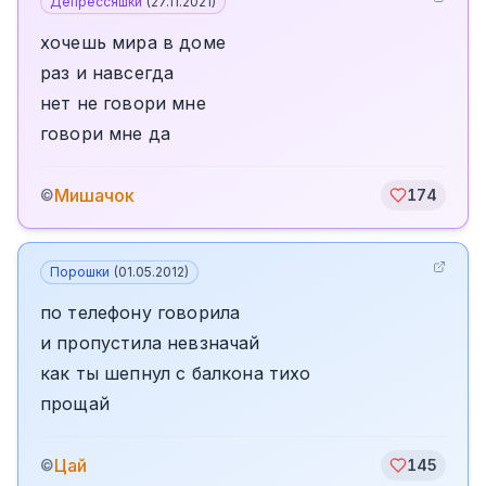
Депрессяшки
(
27.11.2021
)
хочешь мира в доме
раз и навсегда
нет не говори мне
говори мне да
Мишачок
©
174
Порошки
(
01.05.2012
)
по телефону говорила
и пропустила невзначай
как ты шепнул с балкона тихо
прощай
Цай
©
145