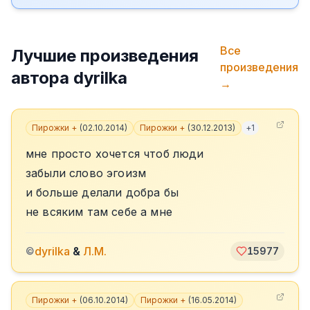
Все
Лучшие произведения
произведения
автора
dyrilka
→
Пирожки +
(
02.10.2014
)
Пирожки +
(
30.12.2013
)
+
1
мне просто хочется чтоб люди
забыли слово эгоизм
и больше делали добра бы
не всяким там себе а мне
dyrilka
&
Л.М.
©
15977
Пирожки +
(
06.10.2014
)
Пирожки +
(
16.05.2014
)