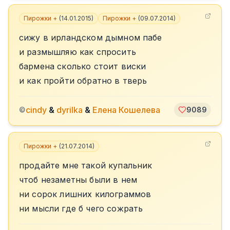
Пирожки +
(
14.01.2015
)
Пирожки +
(
09.07.2014
)
сижу в ирландском дымном пабе
и размышляю как спросить
бармена сколько стоит виски
и как пройти обратно в тверь
cindy
&
dyrilka
&
Елена Кошелева
©
9089
Пирожки +
(
21.07.2014
)
продайте мне такой купальник
чтоб незаметны были в нем
ни сорок лишних килограммов
ни мысли где б чего сожрать