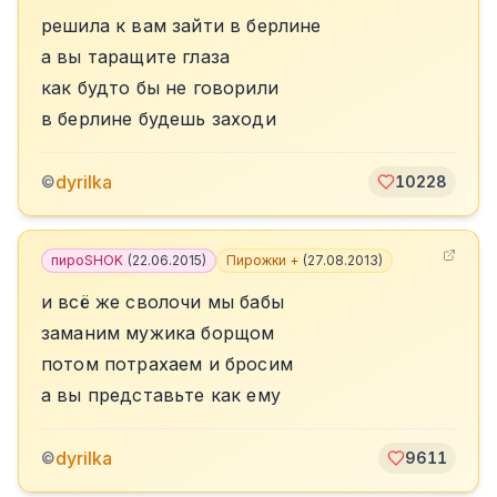
решила к вам зайти в берлине
а вы таращите глаза
как будто бы не говорили
в берлине будешь заходи
dyrilka
©
10228
пироSHOK
(
22.06.2015
)
Пирожки +
(
27.08.2013
)
и всё же сволочи мы бабы
заманим мужика борщом
потом потрахаем и бросим
а вы представьте как ему
dyrilka
©
9611