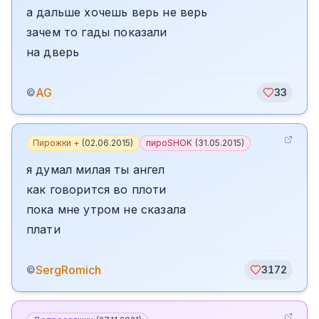
а дальше хочешь верь не верь
зачем то гады показали
на дверь
AG
©
33
Пирожки +
(
02.06.2015
)
пироSHOK
(
31.05.2015
)
я думал милая ты ангел
как говорится во плоти
пока мне утром не сказала
плати
SergRomich
©
3172