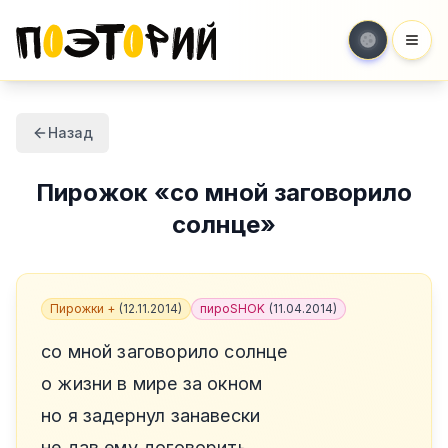
Мен
Назад
Пирожок
«
со мной заговорило
солнце
»
Пирожки +
(
12.11.2014
)
пироSHOK
(
11.04.2014
)
со мной заговорило солнце
о жизни в мире за окном
но я задернул занавески
не дав ему договорить