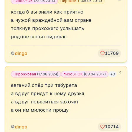
пироSHOK
(
23.05.2014
)
Пирожки +
(
05.05.2014
)
когда б вы знали как приятно
в чужой враждебной вам стране
толкнув прохожего услышать
родное слово пидарас
dingo
©
11769
Пирожковая
(
17.08.2024
)
пироSHOK
(
08.04.2017
)
+
3
евгений спёр три табурета
а вдруг придут к нему друзья
а вдруг повеситься захочут
а он им милости прошу
dingo
©
10714