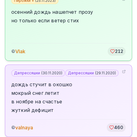
Пирожки +
(
25.11.2023
)
осенний дождь нашепчет прозу
но только если ветер стих
Vlak
©
212
Депрессяшки
(
30.11.2020
)
Депрессяшки
(
29.11.2020
)
дождь стучит в окошко
мокрый снег летит
в ноябре на счастье
жуткий дефицит
valnaya
©
460