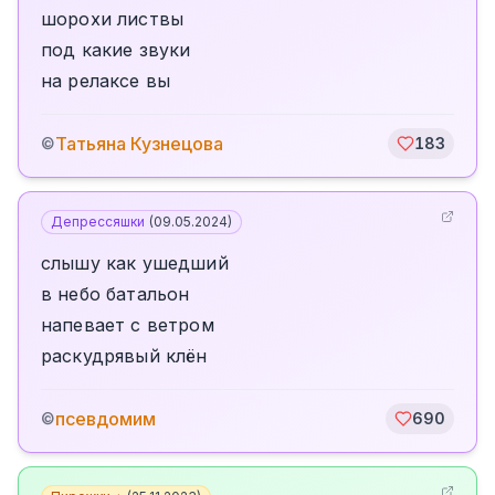
шорохи листвы
под какие звуки
на релаксе вы
Татьяна Кузнецова
©
183
Депрессяшки
(
09.05.2024
)
слышу как ушедший
в небо батальон
напевает с ветром
раскудрявый клён
псевдомим
©
690