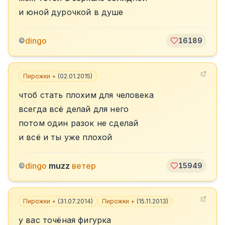
и юной дурочкой в душе
dingo
©
16189
Пирожки +
(
02.01.2015
)
чтоб стать плохим для человека
всегда всё делай для него
потом один разок не сделай
и всё и ты уже плохой
dingo
muzz
ветер
©
15949
Пирожки +
(
31.07.2014
)
Пирожки +
(
15.11.2013
)
у вас точёная фигурка