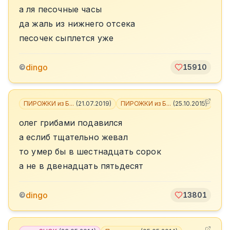
а ля песочные часы
да жаль из нижнего отсека
песочек сыплется уже
dingo
©
15910
ПИРОЖКИ из Б...
(
21.07.2019
)
ПИРОЖКИ из Б...
(
25.10.2015
)
+
4
олег грибами подавился
а еслиб тщательно жевал
то умер бы в шестнадцать сорок
а не в двенадцать пятьдесят
dingo
©
13801