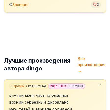
Shamuel
©
2
Все
Лучшие произведения
произведения
автора
dingo
→
Пирожки +
(
28.05.2014
)
пироSHOK
(
19.11.2013
)
внутри меня часы сломались
возник серьёзный дисбаланс
меж тётей в зеркале солидной