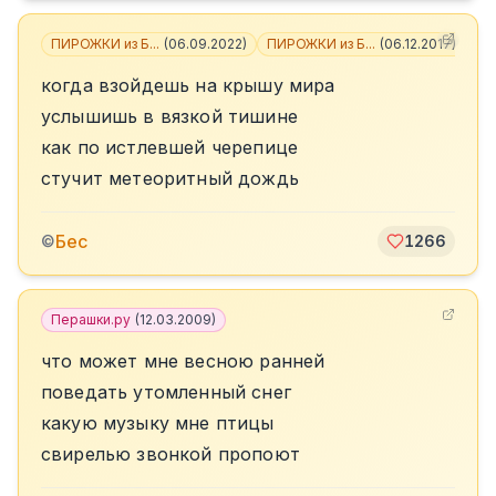
ПИРОЖКИ из Б...
(
06.09.2022
)
ПИРОЖКИ из Б...
(
06.12.2017
)
+
3
когда взойдешь на крышу мира
услышишь в вязкой тишине
как по истлевшей черепице
стучит метеоритный дождь
Бес
©
1266
Перашки.ру
(
12.03.2009
)
что может мне весною ранней
поведать утомленный снег
какую музыку мне птицы
свирелью звонкой пропоют