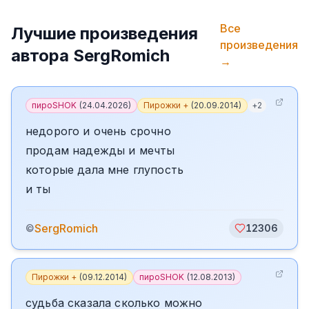
Все
Лучшие произведения
произведения
автора
SergRomich
→
пироSHOK
(
24.04.2026
)
Пирожки +
(
20.09.2014
)
+
2
недорого и очень срочно
продам надежды и мечты
которые дала мне глупость
и ты
SergRomich
©
12306
Пирожки +
(
09.12.2014
)
пироSHOK
(
12.08.2013
)
судьба сказала сколько можно