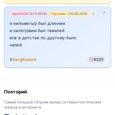
пироSHOK
(
22.11.2024
)
Пирожки +
(
10.06.2013
)
+
1
и километыр был длиннее
и килограмм был тяжелей
всё в детстве по другому было
налей
SergRomich
©
8220
Поэторий
Самый большой сборник малых сетевых поэтических
жанров в интернете.