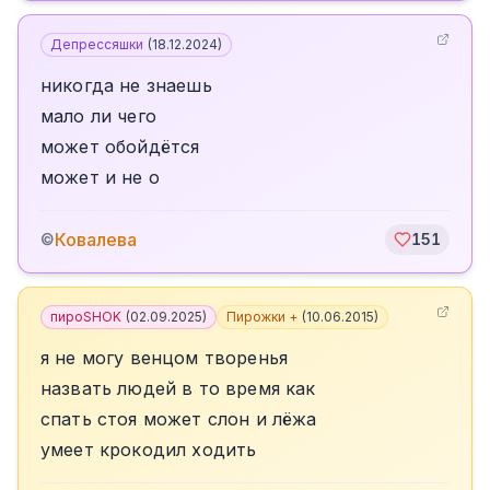
Депрессяшки
(
18.12.2024
)
никогда не знаешь
мало ли чего
может обойдётся
может и не о
Ковалева
©
151
пироSHOK
(
02.09.2025
)
Пирожки +
(
10.06.2015
)
я не могу венцом творенья
назвать людей в то время как
спать стоя может слон и лёжа
умеет крокодил ходить