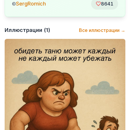
SergRomich
©
8641
Иллюстрации (
1
)
Все иллюстрации →