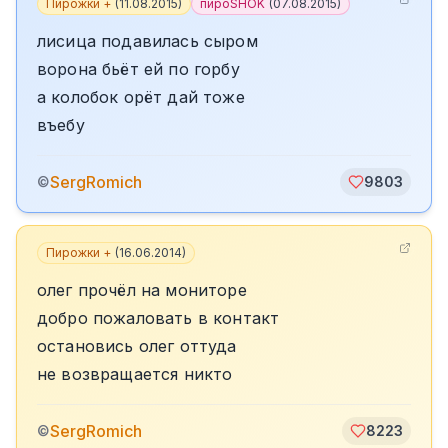
Пирожки +
(
11.08.2015
)
пироSHOK
(
07.08.2015
)
лисица подавилась сыром
ворона бьёт ей по горбу
а колобок орёт дай тоже
въебу
SergRomich
©
9803
Пирожки +
(
16.06.2014
)
олег прочёл на мониторе
добро пожаловать в контакт
остановись олег оттуда
не возвращается никто
SergRomich
©
8223