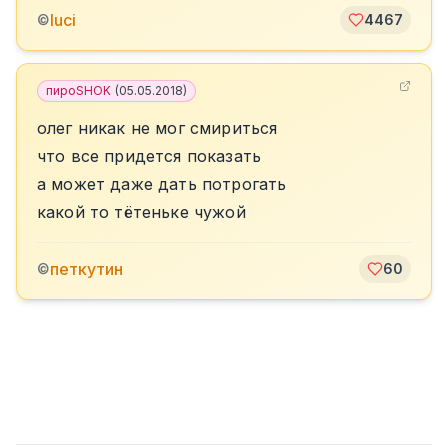
luci
©
4467
пироSHOK
(
05.05.2018
)
олег никак не мог смириться
что все придется показать
а может даже дать потрогать
какой то тётеньке чужой
петкутин
©
60