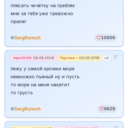
плясать чечётку на граблях
мне за тебя уже тревожно
приляг
SergRomich
©
10606
пироSHOK
(
29.08.2024
)
Пирожки +
(
20.05.2019
)
+
4
лежу у самой кромки моря
немножко пьяный ну и пусть
то море на меня накатит
то грусть
SergRomich
©
9829