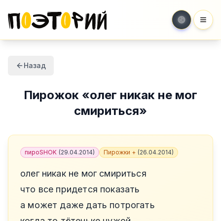
Мен
Назад
Пирожок
«
олег никак не мог
смириться
»
пироSHOK
(
29.04.2014
)
Пирожки +
(
26.04.2014
)
олег никак не мог смириться
что все придется показать
а может даже дать потрогать
когда то тётеньке чужой