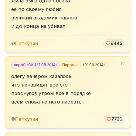
жила была одна собака
ее по своему любил
великий академик павлов
и до конца не убивал
Петкутин
©
9445
пироSHOK
(
27.08.2014
)
Пирожки +
(
01.06.2014
)
олегу вечером казалось
что ненавидят все его
проснулся утром все в порядке
всем снова на него насрать
Петкутин
©
7721