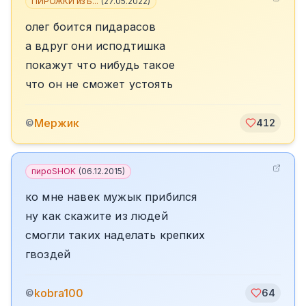
ПИРОЖКИ из Б...
(
27.05.2022
)
олег боится пидарасов
а вдруг они исподтишка
покажут что нибудь такое
что он не сможет устоять
Мержик
©
412
пироSHOK
(
06.12.2015
)
ко мне навек мужык прибился
ну как скажите из людей
смогли таких наделать крепких
гвоздей
kobra100
©
64