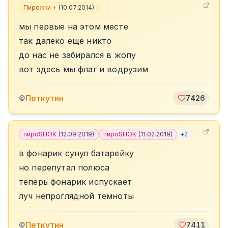
Пирожки +
(
10.07.2014
)
мы первые на этом месте
так далеко ещё никто
до нас не забирался в жопу
вот здесь мы флаг и водрузим
Петкутин
©
7426
пироSHOK
(
12.09.2019
)
пироSHOK
(
11.02.2019
)
+
2
в фонарик сунул батарейку
но перепутал полюса
теперь фонарик испускает
луч непроглядной темноты
Петкутин
©
7411