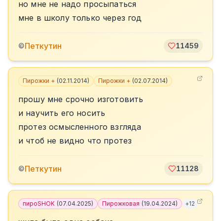
но мне не надо просыпаться
мне в школу только через год
Петкутин
©
11459
Пирожки +
(
02.11.2014
)
Пирожки +
(
02.07.2014
)
прошу мне срочно изготовить
и научить его носить
протез осмысленного взгляда
и чтоб не видно что протез
Петкутин
©
11128
пироSHOK
(
07.04.2025
)
Пирожковая
(
19.04.2024
)
+
12