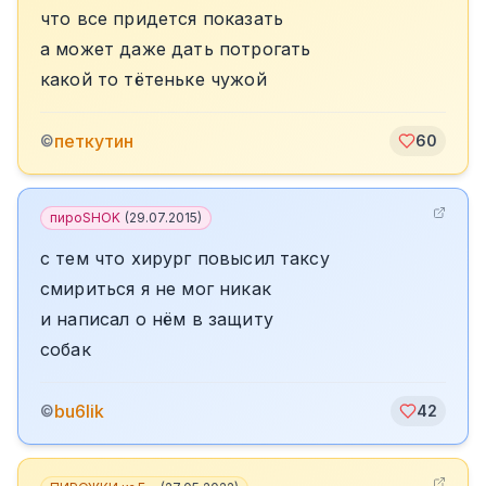
что все придется показать
а может даже дать потрогать
какой то тётеньке чужой
петкутин
©
60
пироSHOK
(
29.07.2015
)
с тем что хирург повысил таксу
смириться я не мог никак
и написал о нём в защиту
собак
bu6lik
©
42