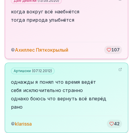
Две девятки
(
13.05.2020
)
когда вокруг всё наебнётся
тогда природа улыбнётся
Ахиллес Пяткокрылый
©
107
Артишоки
(
07.12.2012
)
однажды я понял что время ведёт
себя исключительно странно
однако боюсь что вернуть всё вперёд
рано
klarissa
©
42