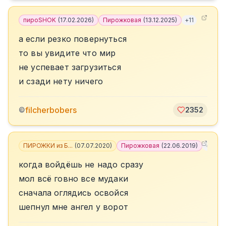
пироSHOK
(
17.02.2026
)
Пирожковая
(
13.12.2025
)
+
11
а если резко повернуться
то вы увидите что мир
не успевает загрузиться
и сзади нету ничего
filcherbobers
©
2352
ПИРОЖКИ из Б...
(
07.07.2020
)
Пирожковая
(
22.06.2019
)
+
4
когда войдёшь не надо сразу
мол всё говно все мудаки
сначала оглядись освойся
шепнул мне ангел у ворот