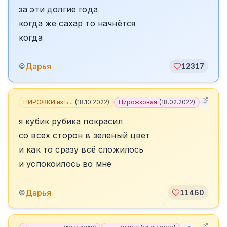
за эти долгие года
когда же сахар то начнётся
когда
Дарья
©
12317
ПИРОЖКИ из Б...
(
18.10.2022
)
Пирожковая
(
18.02.2022
)
+
11
я кубик рубика покрасил
со всех сторон в зеленый цвет
и как то сразу всё сложилось
и успокоилось во мне
Дарья
©
11460