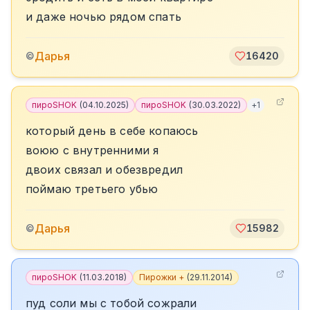
и даже ночью рядом спать
Дарья
©
16420
пироSHOK
(
04.10.2025
)
пироSHOK
(
30.03.2022
)
+
1
который день в себе копаюсь
воюю с внутренними я
двоих связал и обезвредил
поймаю третьего убью
Дарья
©
15982
пироSHOK
(
11.03.2018
)
Пирожки +
(
29.11.2014
)
пуд соли мы с тобой сожрали