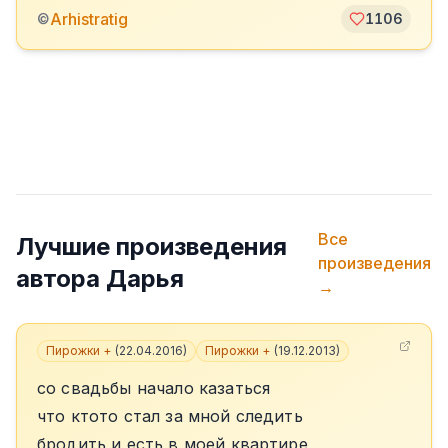
Arhistratig
©
1106
Все
Лучшие произведения
произведения
автора
Дарья
→
Пирожки +
(
22.04.2016
)
Пирожки +
(
19.12.2013
)
со свадьбы начало казаться
что ктото стал за мной следить
бродить и есть в моей квартире