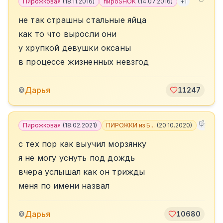
Пирожковая
(
18.11.2016
)
пироSHOK
(
14.07.2016
)
+
1
не так страшны стальные яйца
как то что выросли они
у хрупкой девушки оксаны
в процессе жизненных невзгод
Дарья
©
11247
Пирожковая
(
18.02.2021
)
ПИРОЖКИ из Б...
(
20.10.2020
)
+
7
с тех пор как выучил морзянку
я не могу уснуть под дождь
вчера услышал как он трижды
меня по имени назвал
Дарья
©
10680