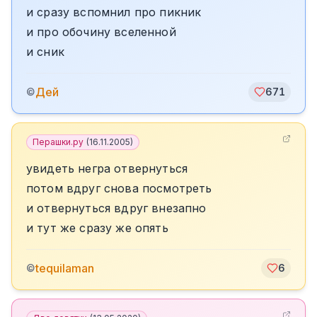
и сразу вспомнил про пикник
и про обочину вселенной
и сник
Дей
©
671
Перашки.ру
(
16.11.2005
)
увидеть негра отвернуться
потом вдруг снова посмотреть
и отвернуться вдруг внезапно
и тут же сразу же опять
tequilaman
©
6