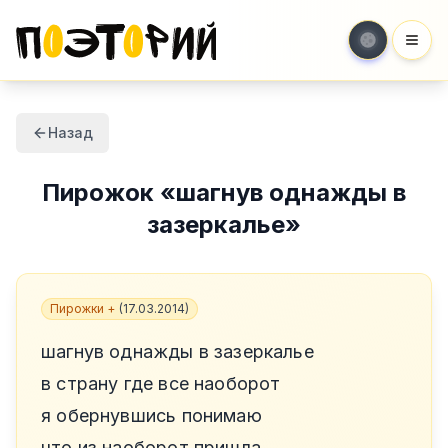
Мен
Назад
Пирожок
«
шагнув однажды в
зазеркалье
»
Пирожки +
(
17.03.2014
)
шагнув однажды в зазеркалье
в страну где все наоборот
я обернувшись понимаю
что из наоборот пришла