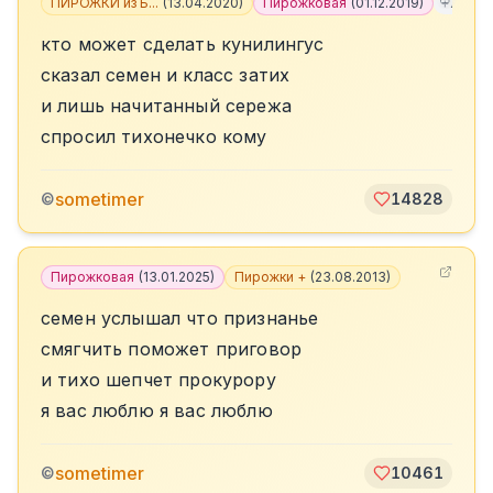
ПИРОЖКИ из Б...
(
13.04.2020
)
Пирожковая
(
01.12.2019
)
+
7
кто может сделать кунилингус
сказал семен и класс затих
и лишь начитанный сережа
спросил тихонечко кому
sometimer
©
14828
Пирожковая
(
13.01.2025
)
Пирожки +
(
23.08.2013
)
семен услышал что признанье
смягчить поможет приговор
и тихо шепчет прокурору
я вас люблю я вас люблю
sometimer
©
10461