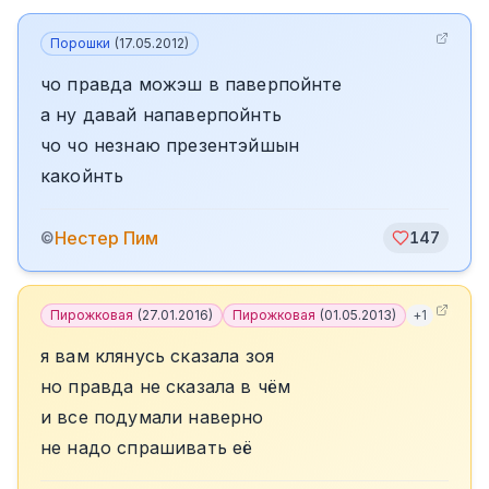
Порошки
(
17.05.2012
)
чо правда можэш в паверпойнте
а ну давай напаверпойнть
чо чо незнаю презентэйшын
какойнть
️Нестер Пим
©
147
Пирожковая
(
27.01.2016
)
Пирожковая
(
01.05.2013
)
+
1
я вам клянусь сказала зоя
но правда не сказала в чём
и все подумали наверно
не надо спрашивать её