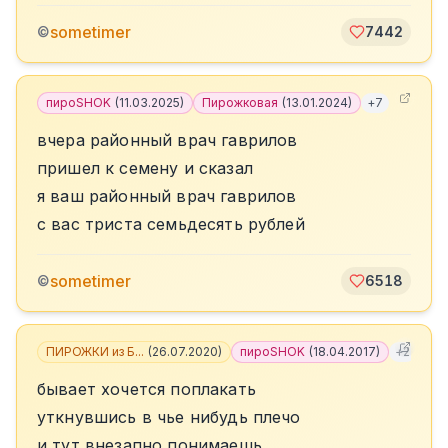
sometimer
©
7442
пироSHOK
(
11.03.2025
)
Пирожковая
(
13.01.2024
)
+
7
вчера районный врач гаврилов
пришел к семену и сказал
я ваш районный врач гаврилов
с вас триста семьдесять рублей
sometimer
©
6518
ПИРОЖКИ из Б...
(
26.07.2020
)
пироSHOK
(
18.04.2017
)
+
2
бывает хочется поплакать
уткнувшись в чье нибудь плечо
и тут внезапно понимаешь