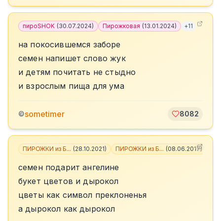
пироSHOK
(
30.07.2024
)
Пирожковая
(
13.01.2024
)
+
11
на покосившемся заборе
семен напишет слово жук
и детям почитать не стыдно
и взрослым пища для ума
sometimer
©
8082
ПИРОЖКИ из Б...
(
28.10.2021
)
ПИРОЖКИ из Б...
(
08.06.2017
)
+
6
семен подарит ангелине
букет цветов и дырокол
цветы как символ преклоненья
а дырокол как дырокол