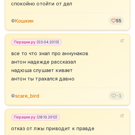
спокойно отойти от дел
Кошкин
©
55
Перашки.ру
(
03.04.2013
)
все то что знал про аннунаков
антон надежде рассказал
надюша слушает кивает
антон ты трахался давно
scare_bird
©
-1
Перашки.ру
(
28.10.2012
)
отказ от лжы приводит к правде