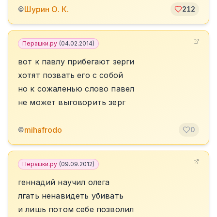
Шурин О. К.
©
212
Перашки.ру
(
04.02.2014
)
вот к павлу прибегают зерги
хотят позвать его с собой
но к сожаленью слово павел
не может выговорить зерг
mihafrodo
©
0
Перашки.ру
(
09.09.2012
)
геннадий научил олега
лгать ненавидеть убивать
и лишь потом себе позволил