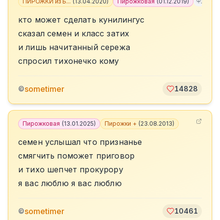
ПИРОЖКИ из Б...
(
13.04.2020
)
Пирожковая
(
01.12.2019
)
+
7
кто может сделать кунилингус
сказал семен и класс затих
и лишь начитанный сережа
спросил тихонечко кому
sometimer
©
14828
Пирожковая
(
13.01.2025
)
Пирожки +
(
23.08.2013
)
семен услышал что признанье
смягчить поможет приговор
и тихо шепчет прокурору
я вас люблю я вас люблю
sometimer
©
10461