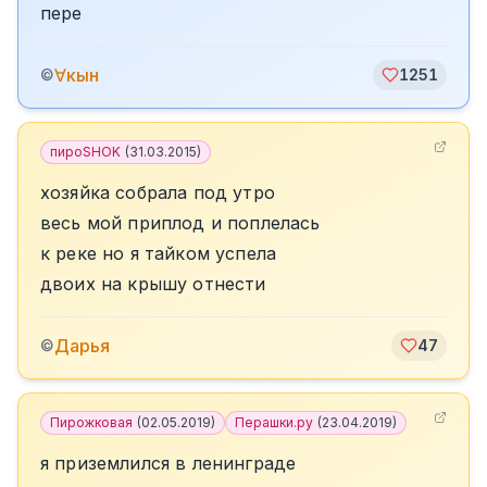
пере
∀кын
©
1251
пироSHOK
(
31.03.2015
)
хозяйка собрала под утро
весь мой приплод и поплелась
к реке но я тайком успела
двоих на крышу отнести
Дарья
©
47
Пирожковая
(
02.05.2019
)
Перашки.ру
(
23.04.2019
)
я приземлился в ленинграде