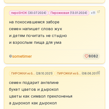
пироSHOK
(
30.07.2024
)
Пирожковая
(
13.01.2024
)
+
11
на покосившемся заборе
семен напишет слово жук
и детям почитать не стыдно
и взрослым пища для ума
sometimer
©
8082
ПИРОЖКИ из Б...
(
28.10.2021
)
ПИРОЖКИ из Б...
(
08.06.2017
)
+
6
семен подарит ангелине
букет цветов и дырокол
цветы как символ преклоненья
а дырокол как дырокол