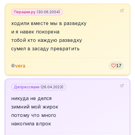
Перашки.ру
(
30.06.2004
)
ходили вместе мы в разведку
и я навек покорена
тобой кто каждую разведку
сумел в засаду превратить
vera
©
17
Депрессяшки
(
26.04.2023
)
никуда не делся
зимний мой жирок
потому что много
накопила впрок