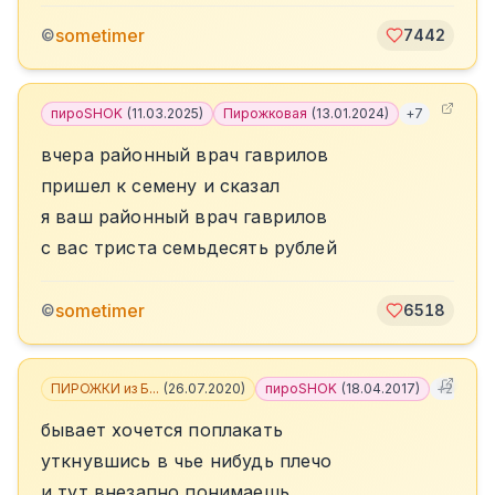
sometimer
©
7442
пироSHOK
(
11.03.2025
)
Пирожковая
(
13.01.2024
)
+
7
вчера районный врач гаврилов
пришел к семену и сказал
я ваш районный врач гаврилов
с вас триста семьдесять рублей
sometimer
©
6518
ПИРОЖКИ из Б...
(
26.07.2020
)
пироSHOK
(
18.04.2017
)
+
2
бывает хочется поплакать
уткнувшись в чье нибудь плечо
и тут внезапно понимаешь