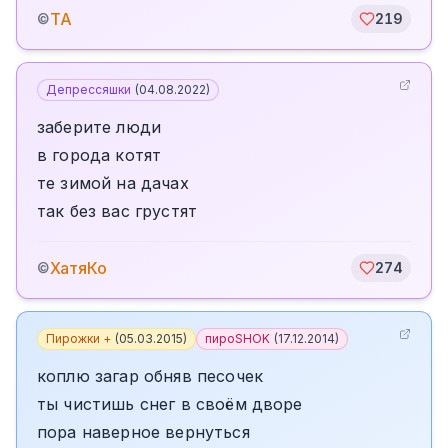
TA
©
219
Депрессяшки
(
04.08.2022
)
заберите люди
в города котят
те зимой на дачах
так без вас грустят
ХатяКо
©
274
Пирожки +
(
05.03.2015
)
пироSHOK
(
17.12.2014
)
коплю загар обняв песочек
ты чистишь снег в своём дворе
пора наверное вернуться