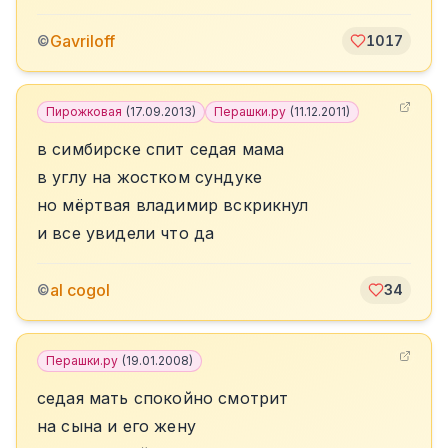
Gavriloff
©
1017
Пирожковая
(
17.09.2013
)
Перашки.ру
(
11.12.2011
)
в симбирске спит седая мама
в углу на жостком сундуке
но мёртвая владимир вскрикнул
и все увидели что да
al cogol
©
34
Перашки.ру
(
19.01.2008
)
седая мать спокойно смотрит
на сына и его жену