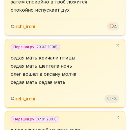
затем спокойно в гроб ложится
спокойно испускает дух
irchi_irchi
©
4
Перашки.ру
(
20.03.2008
)
седая мать кричали птицы
седая мать шептала ночь
олег вошел в оксану молча
седая мать седая мать
irchi_irchi
©
-8
Перашки.ру
(
07.01.2007
)