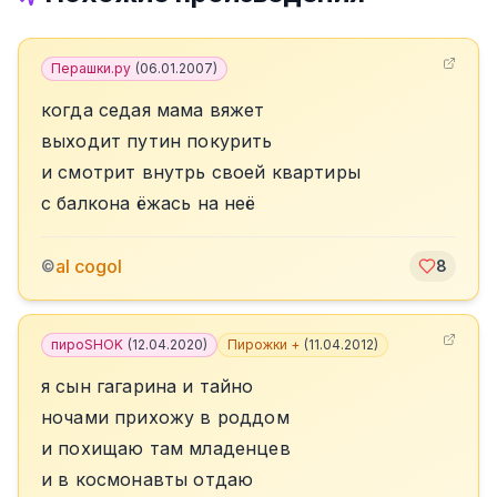
Перашки.ру
(
06.01.2007
)
когда седая мама вяжет
выходит путин покурить
и смотрит внутрь своей квартиры
с балкона ёжась на неё
al cogol
©
8
пироSHOK
(
12.04.2020
)
Пирожки +
(
11.04.2012
)
я сын гагарина и тайно
ночами прихожу в роддом
и похищаю там младенцев
и в космонавты отдаю