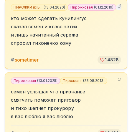
ПИРОЖКИ из Б...
(
13.04.2020
)
Пирожковая
(
01.12.2019
)
+
7
кто может сделать кунилингус
сказал семен и класс затих
и лишь начитанный сережа
спросил тихонечко кому
sometimer
©
14828
Пирожковая
(
13.01.2025
)
Пирожки +
(
23.08.2013
)
семен услышал что признанье
смягчить поможет приговор
и тихо шепчет прокурору
я вас люблю я вас люблю