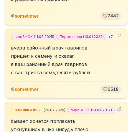
sometimer
©
7442
пироSHOK
(
11.03.2025
)
Пирожковая
(
13.01.2024
)
+
7
вчера районный врач гаврилов
пришел к семену и сказал
я ваш районный врач гаврилов
с вас триста семьдесять рублей
sometimer
©
6518
ПИРОЖКИ из Б...
(
26.07.2020
)
пироSHOK
(
18.04.2017
)
+
2
бывает хочется поплакать
уткнувшись в чье нибудь плечо