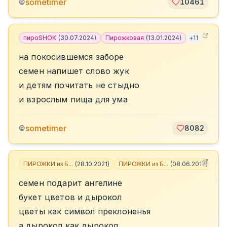
sometimer
©
10461
пироSHOK
(
30.07.2024
)
Пирожковая
(
13.01.2024
)
+
11
на покосившемся заборе
семен напишет слово жук
и детям почитать не стыдно
и взрослым пища для ума
sometimer
©
8082
ПИРОЖКИ из Б...
(
28.10.2021
)
ПИРОЖКИ из Б...
(
08.06.2017
)
+
6
семен подарит ангелине
букет цветов и дырокол
цветы как символ преклоненья
а дырокол как дырокол