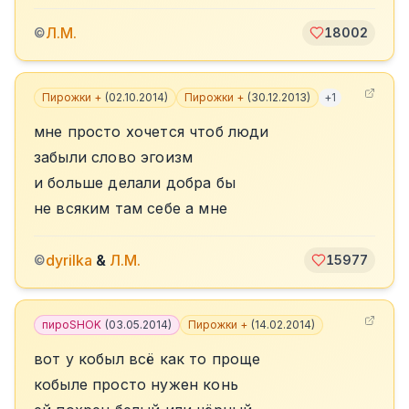
Л.М.
©
18002
Пирожки +
(
02.10.2014
)
Пирожки +
(
30.12.2013
)
+
1
мне просто хочется чтоб люди
забыли слово эгоизм
и больше делали добра бы
не всяким там себе а мне
dyrilka
&
Л.М.
©
15977
пироSHOK
(
03.05.2014
)
Пирожки +
(
14.02.2014
)
вот у кобыл всё как то проще
кобыле просто нужен конь