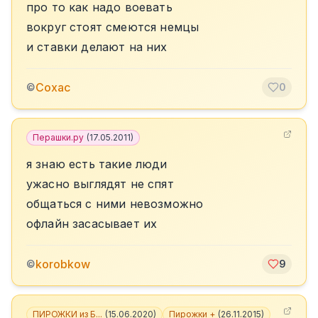
про то как надо воевать
вокруг стоят смеются немцы
и ставки делают на них
Сохас
©
0
Перашки.ру
(
17.05.2011
)
я знаю есть такие люди
ужасно выглядят не спят
общаться с ними невозможно
офлайн засасывает их
korobkow
©
9
ПИРОЖКИ из Б...
(
15.06.2020
)
Пирожки +
(
26.11.2015
)