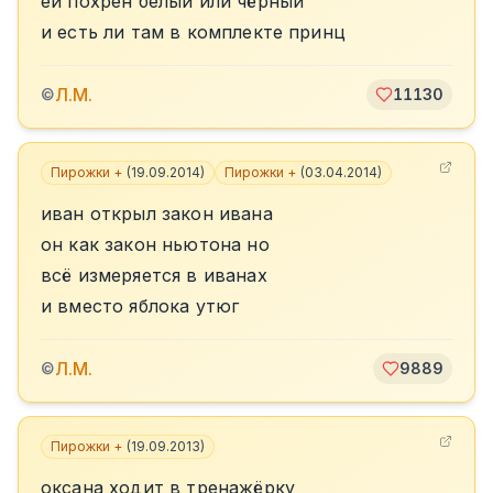
ей похрен белый или чёрный
и есть ли там в комплекте принц
Л.М.
©
11130
Пирожки +
(
19.09.2014
)
Пирожки +
(
03.04.2014
)
иван открыл закон ивана
он как закон ньютона но
всё измеряется в иванах
и вместо яблока утюг
Л.М.
©
9889
Пирожки +
(
19.09.2013
)
оксана ходит в тренажёрку