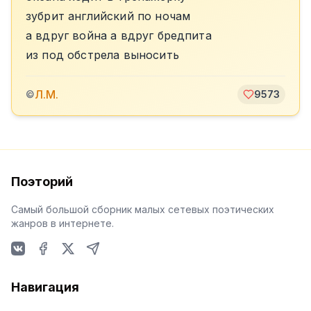
зубрит английский по ночам
а вдруг война а вдруг бредпита
из под обстрела выносить
Л.М.
©
9573
Поэторий
Самый большой сборник малых сетевых поэтических
жанров в интернете.
VKontakte
Facebook
X
Telegram
Навигация