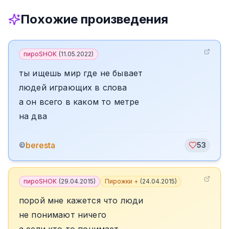
Похожие произведения
пироSHOK
(
11.05.2022
)
ты ищешь мир где не бывает
людей играющих в слова
а он всего в каком то метре
на два
beresta
©
53
пироSHOK
(
29.04.2015
)
Пирожки +
(
24.04.2015
)
порой мне кажется что люди
не понимают ничего