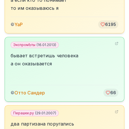
а если кто то понимает
то им оказываюсь я
YaP
©
6195
ЭкспромЪты
(
16.01.2013
)
бывает встретишь человека
а он оказывается
Отто Сандер
©
66
Перашки.ру
(
29.01.2007
)
два партизана поругались