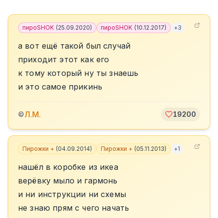
пироSHOK
(
25.09.2020
)
пироSHOK
(
10.12.2017
)
+
3
а вот ещё такой был случай
приходит этот как его
к тому который ну ты знаешь
и это самое прикинь
Л.М.
©
19200
Пирожки +
(
04.09.2014
)
Пирожки +
(
05.11.2013
)
+
1
нашёл в коробке из икеа
верёвку мыло и гармонь
и ни инструкции ни схемы
не знаю прям с чего начать