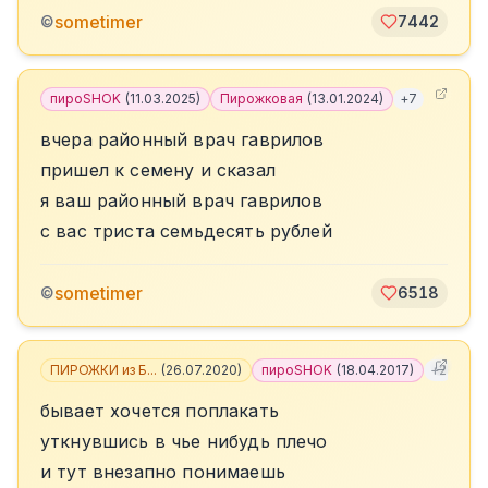
sometimer
©
7442
пироSHOK
(
11.03.2025
)
Пирожковая
(
13.01.2024
)
+
7
вчера районный врач гаврилов
пришел к семену и сказал
я ваш районный врач гаврилов
с вас триста семьдесять рублей
sometimer
©
6518
ПИРОЖКИ из Б...
(
26.07.2020
)
пироSHOK
(
18.04.2017
)
+
2
бывает хочется поплакать
уткнувшись в чье нибудь плечо
и тут внезапно понимаешь