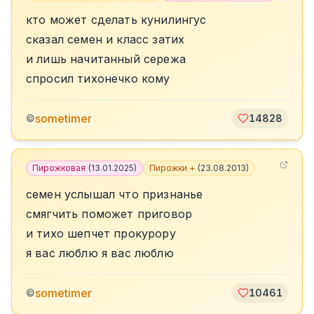
кто может сделать кунилингус
сказал семен и класс затих
и лишь начитанный сережа
спросил тихонечко кому
sometimer
©
14828
Пирожковая
(
13.01.2025
)
Пирожки +
(
23.08.2013
)
семен услышал что признанье
смягчить поможет приговор
и тихо шепчет прокурору
я вас люблю я вас люблю
sometimer
©
10461