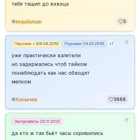
тебя тащил до вэвэцэ
tequilaman
©
3
Пирожки +
(
09.06.2015
)
Порошки
(
14.02.2015
)
+
1
уже практически взлетели
но задержались чтоб тайком
понаблюдать как нас обводят
мелком
Кисычев
©
3888
ЭкспромЪты
(
20.11.2012
)
да кто ж так бьёт часы скривились