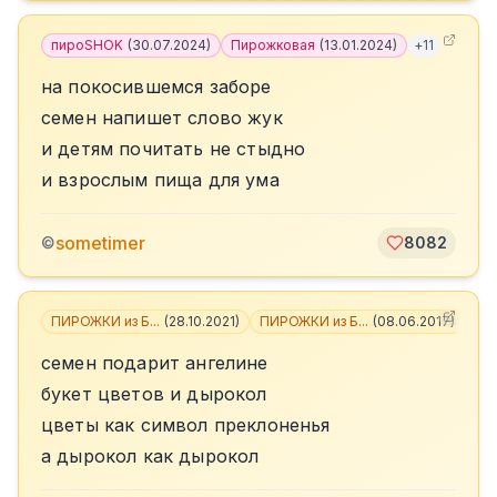
пироSHOK
(
30.07.2024
)
Пирожковая
(
13.01.2024
)
+
11
на покосившемся заборе
семен напишет слово жук
и детям почитать не стыдно
и взрослым пища для ума
sometimer
©
8082
ПИРОЖКИ из Б...
(
28.10.2021
)
ПИРОЖКИ из Б...
(
08.06.2017
)
+
6
семен подарит ангелине
букет цветов и дырокол
цветы как символ преклоненья
а дырокол как дырокол