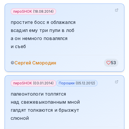
пироSHOK
(
18.08.2014
)
простите босс я облажался
всадил ему три пули в лоб
а он немного повалялся
и съеб
Сергей Смородин
©
53
пироSHOK
(
03.01.2014
)
Порошки
(
05.12.2012
)
палеонтологи толпятся
над свежевыкопанным мной
галдят толкаются и брызжут
слюной