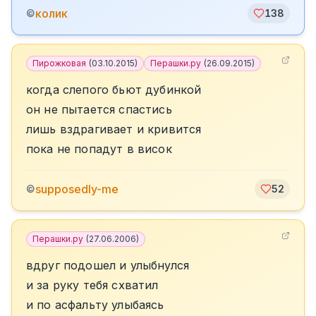
колик
©
138
Пирожковая
(
03.10.2015
)
Перашки.ру
(
26.09.2015
)
когда слепого бьют дубинкой
он не пытается спастись
лишь вздрагивает и кривится
пока не попадут в висок
supposedly-me
©
52
Перашки.ру
(
27.06.2006
)
вдруг подошел и улыбнулся
и за руку тебя схватил
и по асфальту улыбаясь