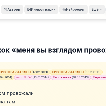
Авторы
Иллюстрации
Нейроолег
Ещё
жок
«
меня вы взглядом пров
ПИРОЖКИ из БЕЗДНЫ
(
17.02.2021
)
ПИРОЖКИ из БЕЗДНЫ
(
30.11.2016
)
.04.2014
)
пироSHOK
(
10.01.2014
)
Пирожковая
(
16.03.2013
)
Перашки
ом провожали
ла там