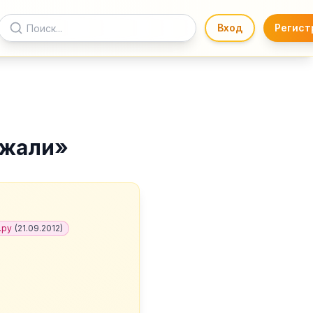
Вход
Регист
ожали
»
.ру
(
21.09.2012
)