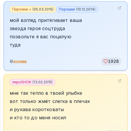
Пирожки +
(
05.03.2015
)
Порошки
(
10.12.2014
)
мой взгляд притягивает ваша
звезда героя соцтруда
позвольте я вас поцелую
туда
колик
©
1928
пироSHOK
(
13.02.2015
)
мне так тепло в твоей улыбке
вот только жмёт слегка в плечах
и рукава коротковаты
и кто то до меня носил