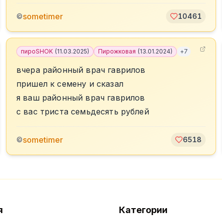
sometimer
©
10461
6
пироSHOK
(
11.03.2025
)
Пирожковая
(
13.01.2024
)
+
7
вчера районный врач гаврилов
пришел к семену и сказал
я ваш районный врач гаврилов
с вас триста семьдесять рублей
sometimer
©
6518
я
Категории