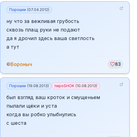
Порошки
(
07.04.2012
)
ну что за вежливая грубость
сквозь плащ руки не подают
да я дрочил здесь ваша светлость
а тут
Вороныч
©
83
Порошки
(
19.08.2013
)
пироSHOK
(
10.08.2013
)
был взгляд ваш кроток и смущеньем
пылали щёки и уста
когда вы робко улыбнулись
с шеста