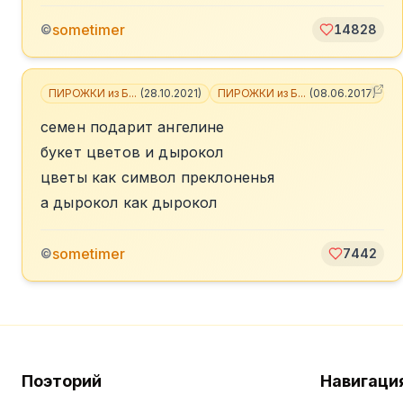
sometimer
©
14828
ПИРОЖКИ из Б...
(
28.10.2021
)
ПИРОЖКИ из Б...
(
08.06.2017
)
+
семен подарит ангелине
букет цветов и дырокол
цветы как символ преклоненья
а дырокол как дырокол
sometimer
©
7442
Поэторий
Навигаци