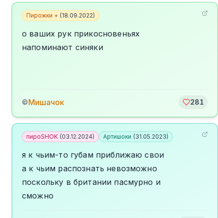
Пирожки +
(
18.09.2022
)
о ваших рук прикосновеньях
напоминают синяки
Мишачок
©
281
пироSHOK
(
03.12.2024
)
Артишоки
(
31.05.2023
)
я к чьим-то губам приближаю свои
а к чьим распознать невозможно
поскольку в британии пасмурно и
сможно