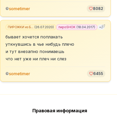
sometimer
©
8082
ПИРОЖКИ из Б...
(
26.07.2020
)
пироSHOK
(
18.04.2017
)
+
2
бывает хочется поплакать
уткнувшись в чье нибудь плечо
и тут внезапно понимаешь
что нет уже ни плеч ни слез
sometimer
©
6455
Правовая информация