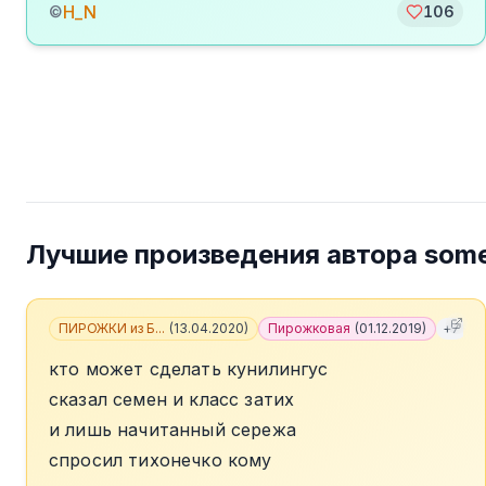
H_N
©
106
Лучшие произведения автора
some
ПИРОЖКИ из Б...
(
13.04.2020
)
Пирожковая
(
01.12.2019
)
+
7
кто может сделать кунилингус
сказал семен и класс затих
и лишь начитанный сережа
спросил тихонечко кому