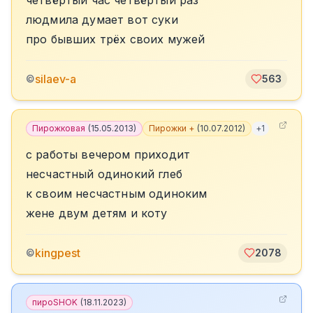
четвёртый час четвёртый раз
людмила думает вот суки
про бывших трёх своих мужей
silaev-a
©
563
Пирожковая
(
15.05.2013
)
Пирожки +
(
10.07.2012
)
+
1
с работы вечером приходит
несчастный одинокий глеб
к своим несчастным одиноким
жене двум детям и коту
kingpest
©
2078
пироSHOK
(
18.11.2023
)