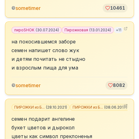
sometimer
©
10461
пироSHOK
(
30.07.2024
)
Пирожковая
(
13.01.2024
)
+
11
на покосившемся заборе
семен напишет слово жук
и детям почитать не стыдно
и взрослым пища для ума
sometimer
©
8082
ПИРОЖКИ из Б...
(
28.10.2021
)
ПИРОЖКИ из Б...
(
08.06.2017
)
+
6
семен подарит ангелине
букет цветов и дырокол
цветы как символ преклоненья