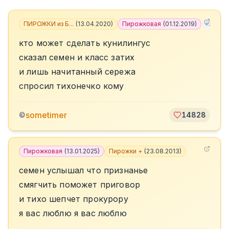
ПИРОЖКИ из Б...
(
13.04.2020
)
Пирожковая
(
01.12.2019
)
+
7
кто может сделать кунилингус
сказал семен и класс затих
и лишь начитанный сережа
спросил тихонечко кому
sometimer
©
14828
Пирожковая
(
13.01.2025
)
Пирожки +
(
23.08.2013
)
семен услышал что признанье
смягчить поможет приговор
и тихо шепчет прокурору
я вас люблю я вас люблю