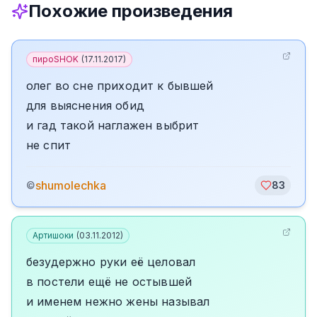
Похожие произведения
пироSHOK
(
17.11.2017
)
олег во сне приходит к бывшей
для выяснения обид
и гад такой наглажен выбрит
не спит
shumolechka
©
83
Артишоки
(
03.11.2012
)
безудержно руки её целовал
в постели ещё не остывшей
и именем нежно жены называл