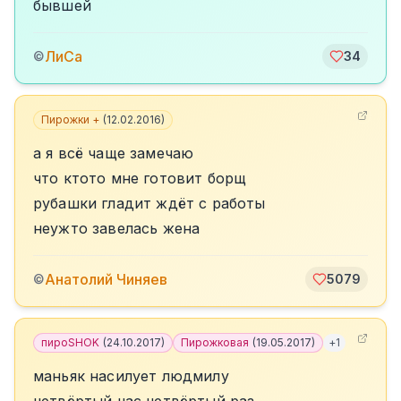
бывшей
ЛиСа
©
34
Пирожки +
(
12.02.2016
)
а я всё чаще замечаю
что ктото мне готовит борщ
рубашки гладит ждёт с работы
неужто завелась жена
Анатолий Чиняев
©
5079
пироSHOK
(
24.10.2017
)
Пирожковая
(
19.05.2017
)
+
1
маньяк насилует людмилу