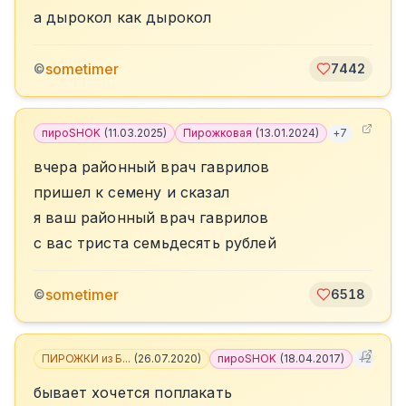
а дырокол как дырокол
sometimer
©
7442
пироSHOK
(
11.03.2025
)
Пирожковая
(
13.01.2024
)
+
7
вчера районный врач гаврилов
пришел к семену и сказал
я ваш районный врач гаврилов
с вас триста семьдесять рублей
sometimer
©
6518
ПИРОЖКИ из Б...
(
26.07.2020
)
пироSHOK
(
18.04.2017
)
+
2
бывает хочется поплакать