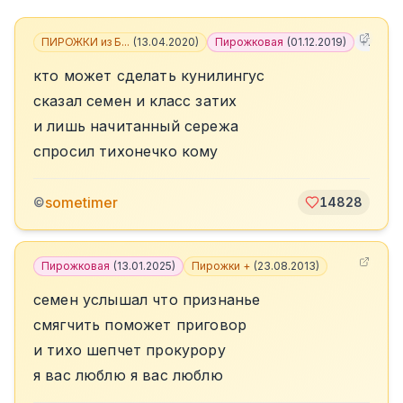
ПИРОЖКИ из Б...
(
13.04.2020
)
Пирожковая
(
01.12.2019
)
+
7
кто может сделать кунилингус
сказал семен и класс затих
и лишь начитанный сережа
спросил тихонечко кому
sometimer
©
14828
Пирожковая
(
13.01.2025
)
Пирожки +
(
23.08.2013
)
семен услышал что признанье
смягчить поможет приговор
и тихо шепчет прокурору
я вас люблю я вас люблю