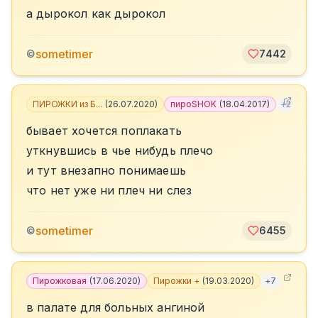
а дырокол как дырокол
sometimer
©
7442
ПИРОЖКИ из Б...
(
26.07.2020
)
пироSHOK
(
18.04.2017
)
+
2
бывает хочется поплакать
уткнувшись в чье нибудь плечо
и тут внезапно понимаешь
что нет уже ни плеч ни слез
sometimer
©
6455
Пирожковая
(
17.06.2020
)
Пирожки +
(
19.03.2020
)
+
7
в палате для больных ангиной