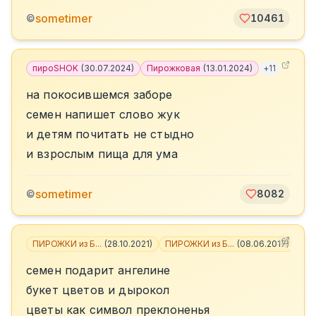
sometimer
©
10461
пироSHOK
(
30.07.2024
)
Пирожковая
(
13.01.2024
)
+
11
на покосившемся заборе
семен напишет слово жук
и детям почитать не стыдно
и взрослым пища для ума
sometimer
©
8082
ПИРОЖКИ из Б...
(
28.10.2021
)
ПИРОЖКИ из Б...
(
08.06.2017
)
+
6
семен подарит ангелине
букет цветов и дырокол
цветы как символ преклоненья