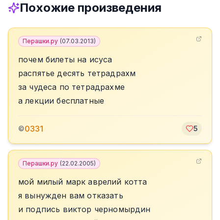
Похожие произведения
Перашки.ру
(
07.03.2013
)
почем билеты на исуса
распятье десять тетрадрахм
за чудеса по тетрадрахме
а лекции бесплатные
0331
©
5
Перашки.ру
(
22.02.2005
)
мой милый марк аврелий котта
я вынужден вам отказать
и подпись виктор черномырдин