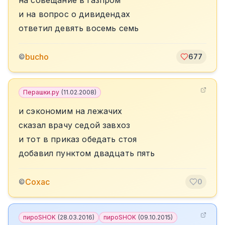
на совещание в газпром
и на вопрос о дивидендах
ответил девять восемь семь
bucho
©
677
Перашки.ру
(
11.02.2008
)
и сэкономим на лежачих
сказал врачу седой завхоз
и тот в приказ обедать стоя
добавил пунктом двадцать пять
Сохас
©
0
пироSHOK
(
28.03.2016
)
пироSHOK
(
09.10.2015
)