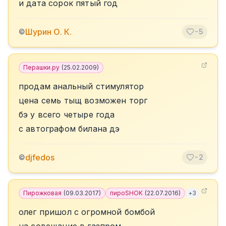
и дата сорок пятый год
Шурин О. К.
©
-5
Перашки.ру
(
25.02.2009
)
продам анальный стимулятор
цена семь тыщ возможен торг
бэ у всего четыре года
с автографом билана дэ
djfedos
©
-2
Пирожковая
(
09.03.2017
)
пироSHOK
(
22.07.2016
)
+
3
олег пришол с огромной бомбой