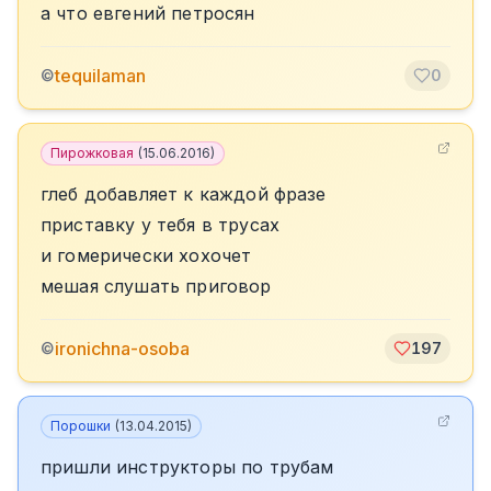
а что евгений петросян
tequilaman
©
0
Пирожковая
(
15.06.2016
)
глеб добавляет к каждой фразе
приставку у тебя в трусах
и гомерически хохочет
мешая слушать приговор
ironichna-osoba
©
197
Порошки
(
13.04.2015
)
пришли инструкторы по трубам