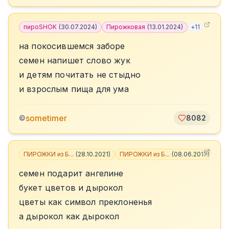
пироSHOK
(
30.07.2024
)
Пирожковая
(
13.01.2024
)
+
11
на покосившемся заборе
семен напишет слово жук
и детям почитать не стыдно
и взрослым пища для ума
sometimer
©
8082
ПИРОЖКИ из Б...
(
28.10.2021
)
ПИРОЖКИ из Б...
(
08.06.2017
)
+
6
семен подарит ангелине
букет цветов и дырокол
цветы как символ преклоненья
а дырокол как дырокол