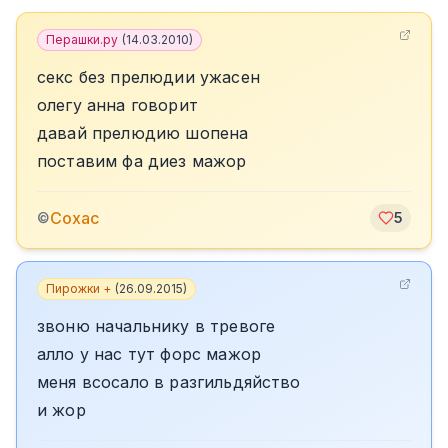
Перашки.ру
(
14.03.2010
)
секс без прелюдии ужасен
олегу анна говорит
давай прелюдию шопена
поставим фа диез мажор
Сохас
©
5
Пирожки +
(
26.09.2015
)
звоню начальнику в тревоге
алло у нас тут форс мажор
меня всосало в разгильдяйство
и жор