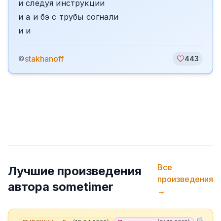
и следуя инструкции
и а и бэ с трубы согнали
и и
stakhanoff
©
443
Все
Лучшие произведения
произведения
автора
sometimer
→