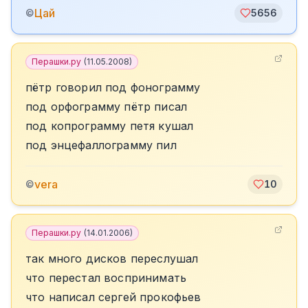
Цай
©
5656
Перашки.ру
(
11.05.2008
)
пётр говорил под фонограмму
под орфограмму пётр писал
под копрограмму петя кушал
под энцефаллограмму пил
vera
©
10
Перашки.ру
(
14.01.2006
)
так много дисков переслушал
что перестал воспринимать
что написал сергей прокофьев