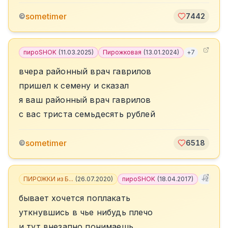
sometimer
©
7442
пироSHOK
(
11.03.2025
)
Пирожковая
(
13.01.2024
)
+
7
вчера районный врач гаврилов
пришел к семену и сказал
я ваш районный врач гаврилов
с вас триста семьдесять рублей
sometimer
©
6518
ПИРОЖКИ из Б...
(
26.07.2020
)
пироSHOK
(
18.04.2017
)
+
2
бывает хочется поплакать
уткнувшись в чье нибудь плечо
и тут внезапно понимаешь