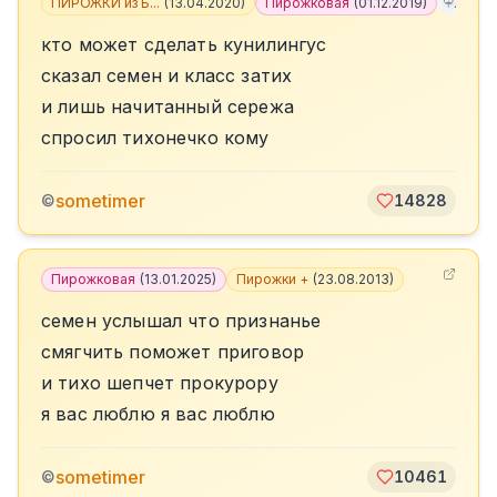
ПИРОЖКИ из Б...
(
13.04.2020
)
Пирожковая
(
01.12.2019
)
+
7
кто может сделать кунилингус
сказал семен и класс затих
и лишь начитанный сережа
спросил тихонечко кому
sometimer
©
14828
Пирожковая
(
13.01.2025
)
Пирожки +
(
23.08.2013
)
семен услышал что признанье
смягчить поможет приговор
и тихо шепчет прокурору
я вас люблю я вас люблю
sometimer
©
10461