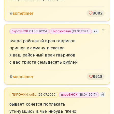
sometimer
©
8082
пироSHOK
(
11.03.2025
)
Пирожковая
(
13.01.2024
)
+
7
вчера районный врач гаврилов
пришел к семену и сказал
я ваш районный врач гаврилов
с вас триста семьдесять рублей
sometimer
©
6518
ПИРОЖКИ из Б...
(
26.07.2020
)
пироSHOK
(
18.04.2017
)
+
2
бывает хочется поплакать
уткнувшись в чье нибудь плечо