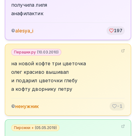
получила лиля
анафилактик
alesya_i
©
197
Перашки.ру
(
10.03.2010
)
на новой кофте три цветочка
олег красиво вышивал
и подарил цветочки глебу
а кофту дворнику петру
ненужник
©
-1
Пирожки +
(
05.05.2019
)