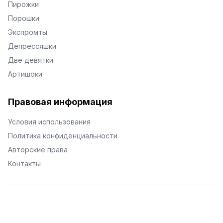
Пирожки
Порошки
Экспромты
Депрессяшки
Две девятки
Артишоки
Правовая информация
Условия использования
Политика конфиденциальности
Авторские права
Контакты
© Поэторий -
2026
•
Хиор
•
hior.ru
Сделано с любовью к малым поэтическим формам