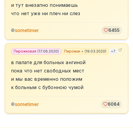
и тут внезапно понимаешь
что нет уже ни плеч ни слез
sometimer
©
6455
Пирожковая
(
17.06.2020
)
Пирожки +
(
19.03.2020
)
+
7
в палате для больных ангиной
пока что нет свободных мест
и мы вас временно положим
к больным с бубонною чумой
sometimer
©
6084