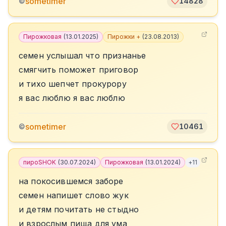
sometimer
©
14828
Пирожковая
(
13.01.2025
)
Пирожки +
(
23.08.2013
)
семен услышал что признанье
смягчить поможет приговор
и тихо шепчет прокурору
я вас люблю я вас люблю
sometimer
©
10461
пироSHOK
(
30.07.2024
)
Пирожковая
(
13.01.2024
)
+
11
на покосившемся заборе
семен напишет слово жук
и детям почитать не стыдно
и взрослым пища для ума