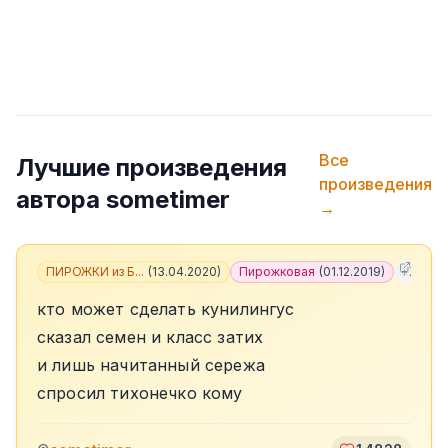
Все
Лучшие произведения
произведения
автора
sometimer
→
ПИРОЖКИ из Б...
(
13.04.2020
)
Пирожковая
(
01.12.2019
)
+
7
кто может сделать кунилингус
сказал семен и класс затих
и лишь начитанный сережа
спросил тихонечко кому