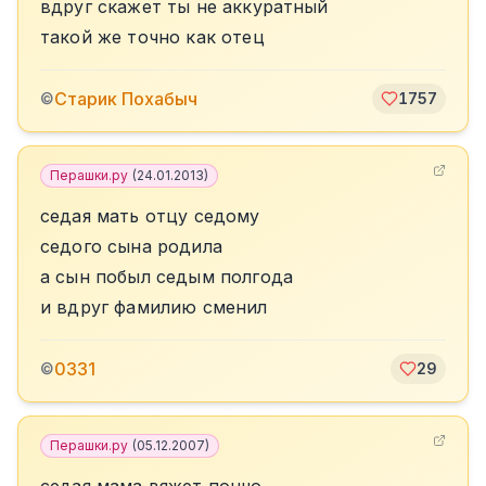
вдруг скажет ты не аккуратный
такой же точно как отец
Старик Похабыч
©
1757
Перашки.ру
(
24.01.2013
)
седая мать отцу седому
седого сына родила
а сын побыл седым полгода
и вдруг фамилию сменил
0331
©
29
Перашки.ру
(
05.12.2007
)