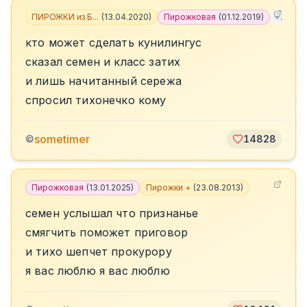
ПИРОЖКИ из Б...
(
13.04.2020
)
Пирожковая
(
01.12.2019
)
+
7
кто может сделать кунилингус
сказал семен и класс затих
и лишь начитанный сережа
спросил тихонечко кому
sometimer
©
14828
Пирожковая
(
13.01.2025
)
Пирожки +
(
23.08.2013
)
семен услышал что признанье
смягчить поможет приговор
и тихо шепчет прокурору
я вас люблю я вас люблю