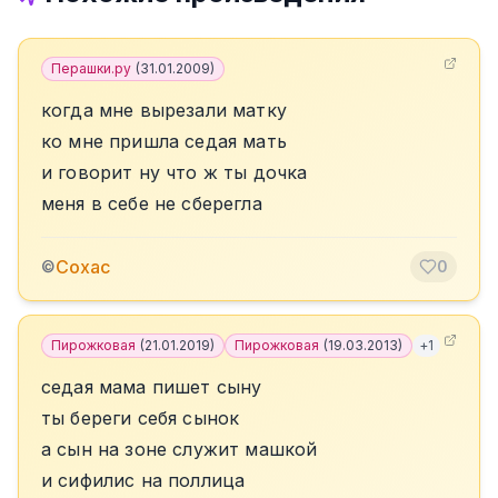
Перашки.ру
(
31.01.2009
)
когда мне вырезали матку
ко мне пришла седая мать
и говорит ну что ж ты дочка
меня в себе не сберегла
Сохас
©
0
Пирожковая
(
21.01.2019
)
Пирожковая
(
19.03.2013
)
+
1
седая мама пишет сыну
ты береги себя сынок
а сын на зоне служит машкой
и сифилис на поллица