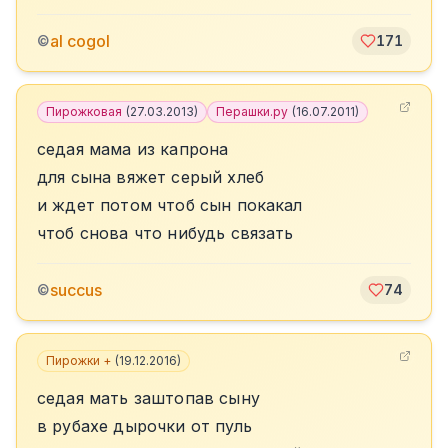
al cogol
©
171
Пирожковая
(
27.03.2013
)
Перашки.ру
(
16.07.2011
)
седая мама из капрона
для сына вяжет серый хлеб
и ждет потом чтоб сын покакал
чтоб снова что нибудь связать
succus
©
74
Пирожки +
(
19.12.2016
)
седая мать заштопав сыну
в рубахе дырочки от пуль