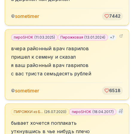
sometimer
©
7442
пироSHOK
(
11.03.2025
)
Пирожковая
(
13.01.2024
)
+
7
вчера районный врач гаврилов
пришел к семену и сказал
я ваш районный врач гаврилов
с вас триста семьдесять рублей
sometimer
©
6518
ПИРОЖКИ из Б...
(
26.07.2020
)
пироSHOK
(
18.04.2017
)
+
2
бывает хочется поплакать
уткнувшись в чье нибудь плечо