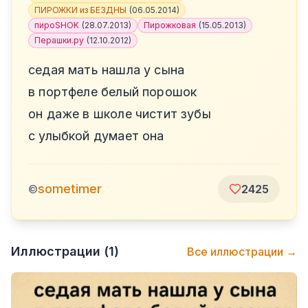
ПИРОЖКИ из БЕЗДНЫ
(
06.05.2014
)
пироSHOK
(
28.07.2013
)
Пирожковая
(
15.05.2013
)
Перашки.ру
(
12.10.2012
)
седая мать нашла у сына
в портфеле белый порошок
он даже в школе чистит зубы
с улыбкой думает она
sometimer
©
2425
Иллюстрации (
1
)
Все иллюстрации →