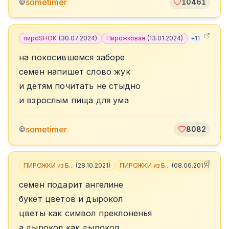
sometimer
©
10461
пироSHOK
(
30.07.2024
)
Пирожковая
(
13.01.2024
)
+
11
на покосившемся заборе
семен напишет слово жук
и детям почитать не стыдно
и взрослым пища для ума
sometimer
©
8082
ПИРОЖКИ из Б...
(
28.10.2021
)
ПИРОЖКИ из Б...
(
08.06.2017
)
+
6
семен подарит ангелине
букет цветов и дырокол
цветы как символ преклоненья
а дырокол как дырокол