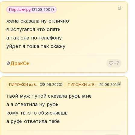
Перашки.ру
(
21.08.2007
)
жена сказала ну отлично
я испугался что опять
а так она по телефону
уйдет я тоже так скажу
ДракОн
©
-7
ПИРОЖКИ из Б...
(
28.06.2020
)
ПИРОЖКИ из Б...
(
16.06.2016
)
+
2
твой муж тупой сказала руфь мне
а я ответила ну руфь
кому ты это объясняешь
а руфь ответила тебе