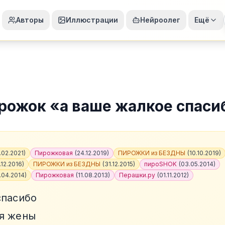
Авторы
Иллюстрации
Нейроолег
Ещё
рожок
«
а ваше жалкое спаси
.02.2021
)
Пирожковая
(
24.12.2019
)
ПИРОЖКИ из БЕЗДНЫ
(
10.10.2019
)
.12.2016
)
ПИРОЖКИ из БЕЗДНЫ
(
31.12.2015
)
пироSHOK
(
03.05.2014
)
.04.2014
)
Пирожковая
(
11.08.2013
)
Перашки.ру
(
01.11.2012
)
спасибо
я жены