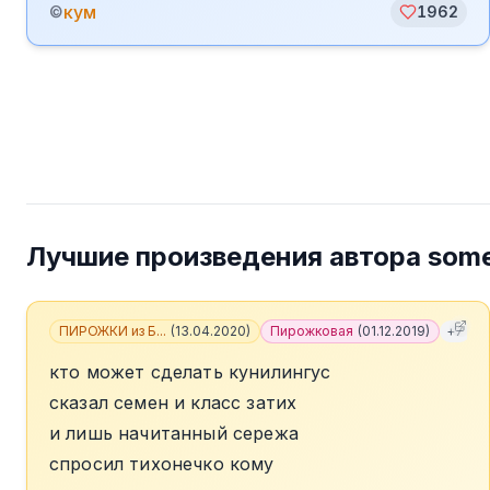
кум
©
1962
Лучшие произведения автора
some
ПИРОЖКИ из Б...
(
13.04.2020
)
Пирожковая
(
01.12.2019
)
+
7
кто может сделать кунилингус
сказал семен и класс затих
и лишь начитанный сережа
спросил тихонечко кому