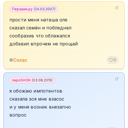
Перашки.ру
(
24.03.2007
)
прости меня наташа оле
сказал семён и побледнел
сообразив что облажался
добавил впрочем не прощай
Сохас
©
0
пироSHOK
(
03.08.2015
)
я обожаю импотентов
сказала зоя мне взасос
и у меня возник внезапно
вопрос