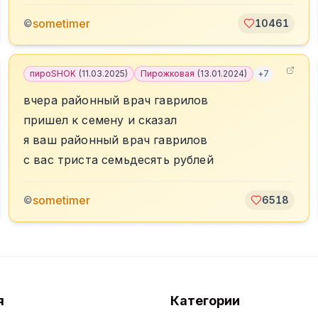
sometimer
©
10461
6
пироSHOK
(
11.03.2025
)
Пирожковая
(
13.01.2024
)
+
7
вчера районный врач гаврилов
пришел к семену и сказал
я ваш районный врач гаврилов
с вас триста семьдесять рублей
sometimer
©
6518
я
Категории