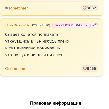
sometimer
©
8082
ПИРОЖКИ из Б...
(
26.07.2020
)
пироSHOK
(
18.04.2017
)
+
2
бывает хочется поплакать
уткнувшись в чье нибудь плечо
и тут внезапно понимаешь
что нет уже ни плеч ни слез
sometimer
©
6455
Правовая информация