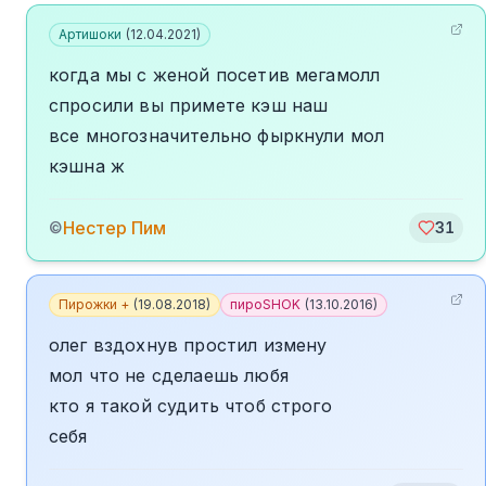
Артишоки
(
12.04.2021
)
когда мы с женой посетив мегамолл
спросили вы примете кэш наш
все многозначительно фыркнули мол
кэшна ж
️Нестер Пим
©
31
Пирожки +
(
19.08.2018
)
пироSHOK
(
13.10.2016
)
олег вздохнув простил измену
мол что не сделаешь любя
кто я такой судить чтоб строго
себя