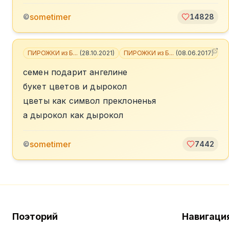
sometimer
©
14828
ПИРОЖКИ из Б...
(
28.10.2021
)
ПИРОЖКИ из Б...
(
08.06.2017
)
+
семен подарит ангелине
букет цветов и дырокол
цветы как символ преклоненья
а дырокол как дырокол
sometimer
©
7442
Поэторий
Навигаци